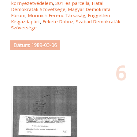
környezetvédelem
,
301-es parcella
,
Fiatal
Demokraták Szövetsége
,
Magyar Demokrata
Fórum
,
Münnich Ferenc Társaság
,
Független
Kisgazdapárt
,
Fekete Doboz
,
Szabad Demokraták
Szövetsége
Dátum: 1989-03-06
6