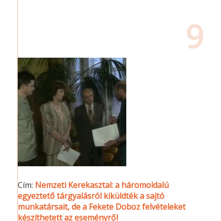
9
Cím:
Nemzeti Kerekasztal: a háromoldalú
egyeztető tárgyalásról kiküldték a sajtó
munkatársait, de a Fekete Doboz felvételeket
készíthetett az eseményről