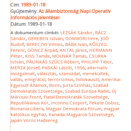
Cím:
1989-01-18
Gyűjtemény:
Az állambiztonság Napi Operatív
Információs Jelentései
Dátum:
1989-01-18
A dokumentum címkéi:
LEZSÁK Sándor
,
RÁCZ
Sándor
,
GEREBEN István
,
DOMBORI Imre
,
JOÓ
Rudolf
,
BERECZKI Vilmos
,
BÁBA Iván
,
KŐSZEG
Ferenc
,
GÖNCZ Árpád
,
ANTAL János
,
HERMANN
Péter
,
KISS Tamás
,
MOLNÁR Tamás
,
CSURKA
István
,
PÁLINKÁS SZŰCS Róbert
,
PHILIPP Tibor
,
MERZA József
,
PASKAI László
,
1956
,
alternatív
mozgalmak
,
választás
,
szamizdat
,
menekültek
,
vallás
,
emigráció
,
terrorizmus
,
holokauszt
,
Amerikai
Egyesült Államok
,
Bonn
,
Jurta Színház
,
Szabad
Demokraták Szövetsége
,
Szabad Európa Rádió
,
Új
Márciusi Front
,
Fiatal Demokraták Szövetsége
,
Republikánus Kör
,
Inconnu Csoport
,
Fekete Doboz
,
Romania Libera
,
Magyar Demokrata Fórum
,
magyar
katolikus egyház
,
Kanadai Magyarok Szövetsége
,
Japán Vörös Hadsereg