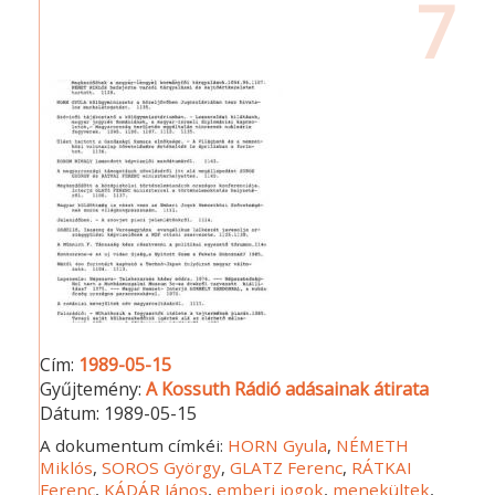
7
Cím:
1989-05-15
Gyűjtemény:
A Kossuth Rádió adásainak átirata
Dátum:
1989-05-15
A dokumentum címkéi:
HORN Gyula
,
NÉMETH
Miklós
,
SOROS György
,
GLATZ Ferenc
,
RÁTKAI
Ferenc
,
KÁDÁR János
,
emberi jogok
,
menekültek
,