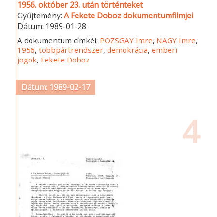
1956. október 23. után történteket
Gyűjtemény:
A Fekete Doboz dokumentumfilmjei
Dátum:
1989-01-28
A dokumentum címkéi:
POZSGAY Imre
,
NAGY Imre
,
1956
,
többpártrendszer
,
demokrácia
,
emberi
jogok
,
Fekete Doboz
Dátum: 1989-02-17
4