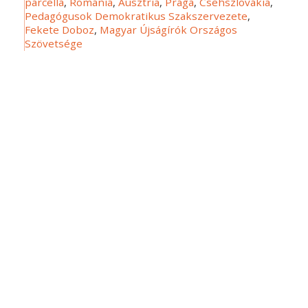
parcella
,
Románia
,
Ausztria
,
Prága
,
Csehszlovákia
,
Pedagógusok Demokratikus Szakszervezete
,
Fekete Doboz
,
Magyar Újságírók Országos
Szövetsége
Dátum: 1989-08-22