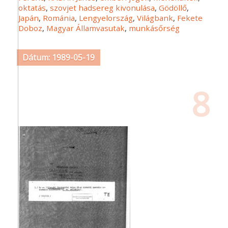
oktatás
,
szovjet hadsereg kivonulása
,
Gödöllő
,
Japán
,
Románia
,
Lengyelország
,
Világbank
,
Fekete
Doboz
,
Magyar Államvasutak
,
munkásőrség
Dátum: 1989-05-19
8