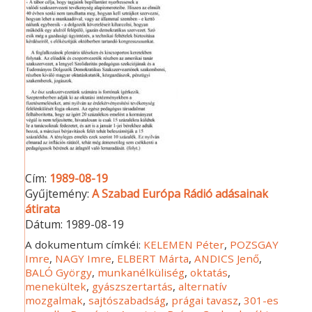
Cím:
1989-08-19
Gyűjtemény:
A Szabad Európa Rádió adásainak
átirata
Dátum:
1989-08-19
A dokumentum címkéi:
KELEMEN Péter
,
POZSGAY
Imre
,
NAGY Imre
,
ELBERT Márta
,
ANDICS Jenő
,
BALÓ György
,
munkanélküliség
,
oktatás
,
menekültek
,
gyászszertartás
,
alternatív
mozgalmak
,
sajtószabadság
,
prágai tavasz
,
301-es