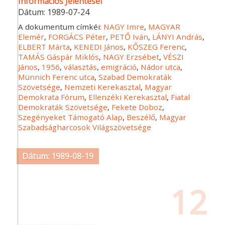
Információs Jelentései
Dátum:
1989-07-24
A dokumentum címkéi:
NAGY Imre
,
MAGYAR
Elemér
,
FORGÁCS Péter
,
PETŐ Iván
,
LÁNYI András
,
ELBERT Márta
,
KENEDI János
,
KŐSZEG Ferenc
,
TAMÁS Gáspár Miklós
,
NAGY Erzsébet
,
VÉSZI
János
,
1956
,
választás
,
emigráció
,
Nádor utca
,
Münnich Ferenc utca
,
Szabad Demokraták
Szövetsége
,
Nemzeti Kerekasztal
,
Magyar
Demokrata Fórum
,
Ellenzéki Kerekasztal
,
Fiatal
Demokraták Szövetsége
,
Fekete Doboz
,
Szegényeket Támogató Alap
,
Beszélő
,
Magyar
Szabadságharcosok Világszövetsége
Dátum: 1989-08-19
12