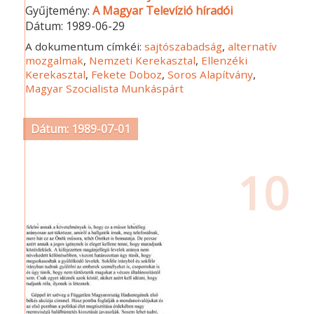
Gyűjtemény:
A Magyar Televízió híradói
Dátum:
1989-06-29
A dokumentum címkéi:
sajtószabadság
,
alternatív
mozgalmak
,
Nemzeti Kerekasztal
,
Ellenzéki
Kerekasztal
,
Fekete Doboz
,
Soros Alapítvány
,
Magyar Szocialista Munkáspárt
Dátum: 1989-07-01
10