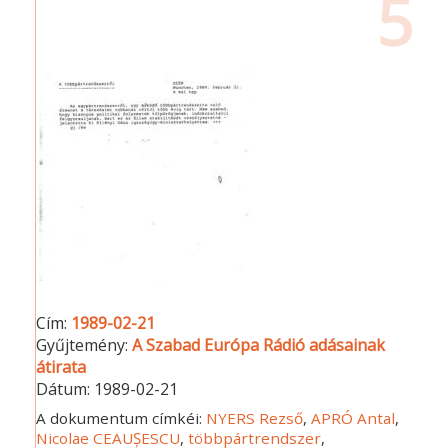
5
Cím:
1989-02-21
Gyűjtemény:
A Szabad Európa Rádió adásainak
átirata
Dátum:
1989-02-21
A dokumentum címkéi:
NYERS Rezső
,
APRÓ Antal
,
Nicolae CEAUȘESCU
,
többpártrendszer
,