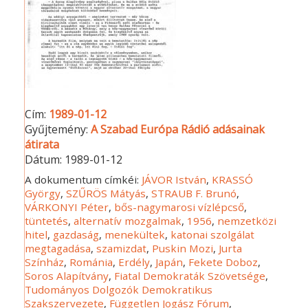
Cím:
1989-01-12
Gyűjtemény:
A Szabad Európa Rádió adásainak
átirata
Dátum:
1989-01-12
A dokumentum címkéi:
JÁVOR István
,
KRASSÓ
György
,
SZŰRÖS Mátyás
,
STRAUB F. Brunó
,
VÁRKONYI Péter
,
bős-nagymarosi vízlépcső
,
tüntetés
,
alternatív mozgalmak
,
1956
,
nemzetközi
hitel
,
gazdaság
,
menekültek
,
katonai szolgálat
megtagadása
,
szamizdat
,
Puskin Mozi
,
Jurta
Színház
,
Románia
,
Erdély
,
Japán
,
Fekete Doboz
,
Soros Alapítvány
,
Fiatal Demokraták Szövetsége
,
Tudományos Dolgozók Demokratikus
Szakszervezete
,
Független Jogász Fórum
,