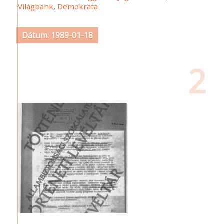
Világbank
,
Demokrata
Dátum: 1989-01-18
2