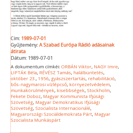
Cím:
1989-07-01
Gyűjtemény:
A Szabad Európa Rádió adásainak
átirata
Dátum:
1989-07-01
A dokumentum címkéi:
ORBÁN Viktor
,
NAGY Imre
,
LIPTÁK Béla
,
RÉVÉSZ Tamás
,
halálbüntetés
,
október 23.
,
1956
,
gyászszertartás
,
rehabilitáció
,
bős-nagymarosi vízlépcső
,
környezetvédelem
,
munkakörülmények
,
kisebbségek
,
Stockholm
,
Fekete Doboz
,
Magyar Kommunista Ifjúsági
Szövetség
,
Magyar Demokratikus Ifjúsági
Szövetség
,
Szocialista Internacionálé
,
Magyarországi Szociáldemokrata Párt
,
Magyar
Szocialista Munkáspárt