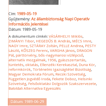
Cím:
1989-05-19
Gyűjtemény:
Az állambiztonság Napi Operatív
Információs Jelentései
Dátum:
1989-05-19
A dokumentum címkéi:
VÁSÁRHELYI Miklós
,
ZIMÁNYI Tibor
,
HEGEDŰS B. András
,
MÉCS Imre
,
NAGY Imre
,
SZTÁRAY Zoltán
,
PELLE Andrea
,
PESTY
László
,
KŐSZEG Ferenc
,
VARGHA János
,
DRAGON
Pál
,
párttörvény
,
bős-nagymarosi vízlépcső
,
alternatív mozgalmak
,
1956
,
gyászszertartás
,
tüntetés
,
oktatás
,
Ellenzéki Kerekasztal
,
Duna Kör
,
reformkörök
,
Történelmi Igazságtétel Bizottság
,
Magyar Demokrata Fórum
,
Recski Szövetség
,
Független Jogvédő Iroda
,
Fekete Doboz
,
Helsinki
Szövetség
,
Felsőoktatási Dolgozók Szakszervezete
,
Baloldali Alternatíva Egyesülés
Dátum: 1989-06-29