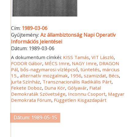
Cím:
1989-03-06
Gyűjtemény:
Az állambiztonság Napi Operatív
Információs Jelentései
Dátum:
1989-03-06
A dokumentum címkéi:
KISS Tamás
,
VIT László
,
FODOR Gábor
,
MÉCS Imre
,
NAGY Imre
,
DRAGON
Pál
,
bős-nagymarosi vízlépcső
,
tüntetés
,
március
15.
,
alternatív mozgalmak
,
1956
,
szamizdat
,
Bécs
,
Jurta Színház
,
Transznacionális Radikális Párt
,
Fekete Doboz
,
Duna Kör
,
Gólyavár
,
Fiatal
Demokraták Szövetsége
,
Inconnu Csoport
,
Magyar
Demokrata Fórum
,
Független Kisgazdapárt
Dátum: 1989-05-15