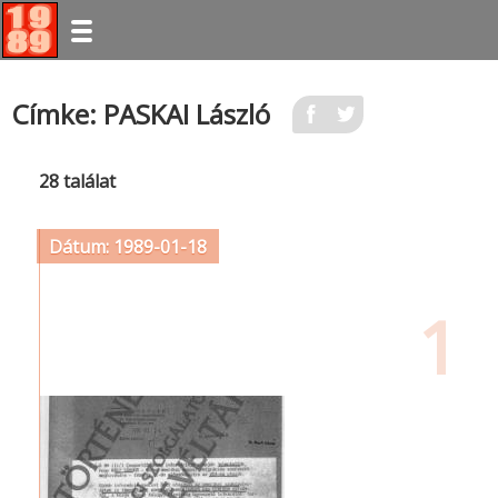
Ugrás
Címke: PASKAI László
a
tartalomra
28 találat
Dátum: 1989-01-18
1