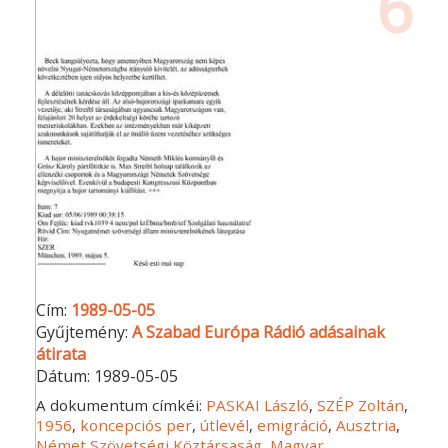
6
Cím:
1989-05-05
Gyűjtemény:
A Szabad Európa Rádió adásainak
átirata
Dátum:
1989-05-05
A dokumentum címkéi:
PASKAI László
,
SZÉP Zoltán
,
1956
,
koncepciós per
,
útlevél
,
emigráció
,
Ausztria
,
Német Szövetségi Köztársaság
,
Magyar