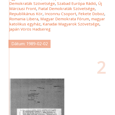
Demokraták Szövetsége
,
Szabad Európa Rádió
,
Új
Márciusi Front
,
Fiatal Demokraták Szövetsége
,
Republikánus Kör
,
Inconnu Csoport
,
Fekete Doboz
,
Romania Libera
,
Magyar Demokrata Fórum
,
magyar
katolikus egyház
,
Kanadai Magyarok Szövetsége
,
Japán Vörös Hadsereg
Dátum: 1989-02-02
2