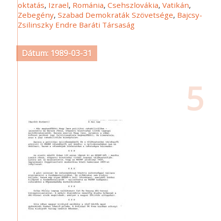
oktatás
,
Izrael
,
Románia
,
Csehszlovákia
,
Vatikán
,
Zebegény
,
Szabad Demokraták Szövetsége
,
Bajcsy-
Zsilinszky Endre Baráti Társaság
Dátum: 1989-03-31
5