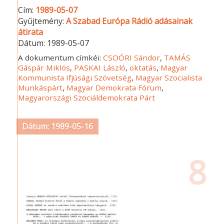
Cím:
1989-05-07
Gyűjtemény:
A Szabad Európa Rádió adásainak
átirata
Dátum:
1989-05-07
A dokumentum címkéi:
CSOÓRI Sándor
,
TAMÁS
Gáspár Miklós
,
PASKAI László
,
oktatás
,
Magyar
Kommunista Ifjúsági Szövetség
,
Magyar Szocialista
Munkáspárt
,
Magyar Demokrata Fórum
,
Magyarországi Szociáldemokrata Párt
Dátum: 1989-05-16
8