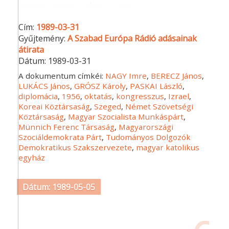
Cím:
1989-03-31
Gyűjtemény:
A Szabad Európa Rádió adásainak
átirata
Dátum:
1989-03-31
A dokumentum címkéi:
NAGY Imre
,
BERECZ János
,
LUKÁCS János
,
GRÓSZ Károly
,
PASKAI László
,
diplomácia
,
1956
,
oktatás
,
kongresszus
,
Izrael
,
Koreai Köztársaság
,
Szeged
,
Német Szövetségi
Köztársaság
,
Magyar Szocialista Munkáspárt
,
Münnich Ferenc Társaság
,
Magyarországi
Szociáldemokrata Párt
,
Tudományos Dolgozók
Demokratikus Szakszervezete
,
magyar katolikus
egyház
Dátum: 1989-05-05