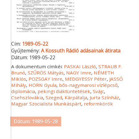
Cím:
1989-05-22
Gyűjtemény:
A Kossuth Rádió adásainak átirata
Dátum:
1989-05-22
A dokumentum címkéi:
PASKAI László
,
STRAUB F.
Brunó
,
SZŰRÖS Mátyás
,
NAGY Imre
,
NÉMETH
Miklós
,
POZSGAY Imre
,
MEDGYESSY Péter
,
JASSÓ
Mihály
,
HORN Gyula
,
bős-nagymarosi vízlépcső
,
diplomácia
,
pekingi diáktüntetések
,
Svájc
,
Csehszlovákia
,
Szeged
,
Kárpátalja
,
Jurta Színház
,
Magyar Szocialista Munkáspárt
,
reformkörök
Dátum: 1989-05-28