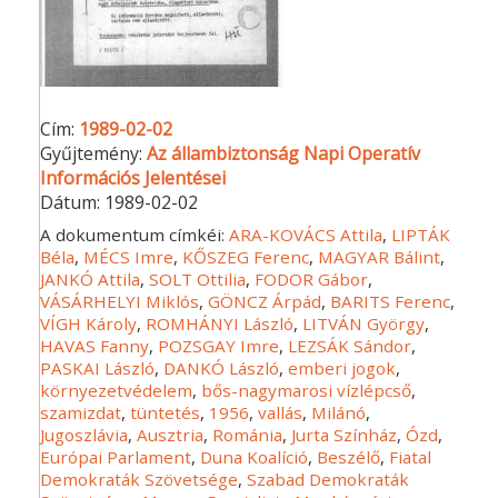
Cím:
1989-02-02
Gyűjtemény:
Az állambiztonság Napi Operatív
Információs Jelentései
Dátum:
1989-02-02
A dokumentum címkéi:
ARA-KOVÁCS Attila
,
LIPTÁK
Béla
,
MÉCS Imre
,
KŐSZEG Ferenc
,
MAGYAR Bálint
,
JANKÓ Attila
,
SOLT Ottilia
,
FODOR Gábor
,
VÁSÁRHELYI Miklós
,
GÖNCZ Árpád
,
BARITS Ferenc
,
VÍGH Károly
,
ROMHÁNYI László
,
LITVÁN György
,
HAVAS Fanny
,
POZSGAY Imre
,
LEZSÁK Sándor
,
PASKAI László
,
DANKÓ László
,
emberi jogok
,
környezetvédelem
,
bős-nagymarosi vízlépcső
,
szamizdat
,
tüntetés
,
1956
,
vallás
,
Milánó
,
Jugoszlávia
,
Ausztria
,
Románia
,
Jurta Színház
,
Ózd
,
Európai Parlament
,
Duna Koalíció
,
Beszélő
,
Fiatal
Demokraták Szövetsége
,
Szabad Demokraták