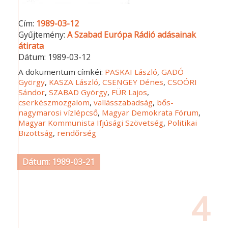
Cím:
1989-03-12
Gyűjtemény:
A Szabad Európa Rádió adásainak
átirata
Dátum:
1989-03-12
A dokumentum címkéi:
PASKAI László
,
GADÓ
György
,
KASZA László
,
CSENGEY Dénes
,
CSOÓRI
Sándor
,
SZABAD György
,
FÜR Lajos
,
cserkészmozgalom
,
vallásszabadság
,
bős-
nagymarosi vízlépcső
,
Magyar Demokrata Fórum
,
Magyar Kommunista Ifjúsági Szövetség
,
Politikai
Bizottság
,
rendőrség
Dátum: 1989-03-21
4