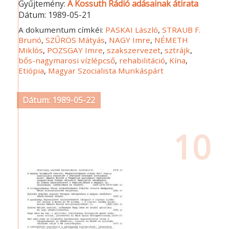
Gyűjtemény:
A Kossuth Rádió adásainak átirata
Dátum:
1989-05-21
A dokumentum címkéi:
PASKAI László
,
STRAUB F.
Brunó
,
SZŰRÖS Mátyás
,
NAGY Imre
,
NÉMETH
Miklós
,
POZSGAY Imre
,
szakszervezet
,
sztrájk
,
bős-nagymarosi vízlépcső
,
rehabilitáció
,
Kína
,
Etiópia
,
Magyar Szocialista Munkáspárt
Dátum: 1989-05-22
10