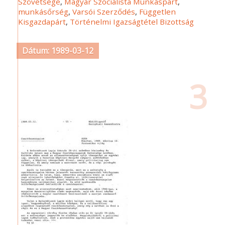
Szövetsége
,
Magyar Szocialista Munkáspárt
,
munkásőrség
,
Varsói Szerződés
,
Független
Kisgazdapárt
,
Történelmi Igazságtétel Bizottság
Dátum: 1989-03-12
3