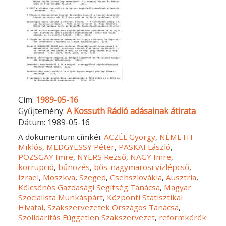
Cím:
1989-05-16
Gyűjtemény:
A Kossuth Rádió adásainak átirata
Dátum:
1989-05-16
A dokumentum címkéi:
ACZÉL György
,
NÉMETH
Miklós
,
MEDGYESSY Péter
,
PASKAI László
,
POZSGAY Imre
,
NYERS Rezső
,
NAGY Imre
,
korrupció
,
bűnözés
,
bős-nagymarosi vízlépcső
,
Izrael
,
Moszkva
,
Szeged
,
Csehszlovákia
,
Ausztria
,
Kölcsönös Gazdasági Segítség Tanácsa
,
Magyar
Szocialista Munkáspárt
,
Központi Statisztikai
Hivatal
,
Szakszervezetek Országos Tanácsa
,
Szolidaritás Független Szakszervezet
,
reformkörök