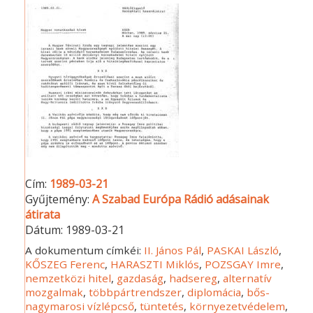
Cím:
1989-03-21
Gyűjtemény:
A Szabad Európa Rádió adásainak
átirata
Dátum:
1989-03-21
A dokumentum címkéi:
II. János Pál
,
PASKAI László
,
KŐSZEG Ferenc
,
HARASZTI Miklós
,
POZSGAY Imre
,
nemzetközi hitel
,
gazdaság
,
hadsereg
,
alternatív
mozgalmak
,
többpártrendszer
,
diplomácia
,
bős-
nagymarosi vízlépcső
,
tüntetés
,
környezetvédelem
,