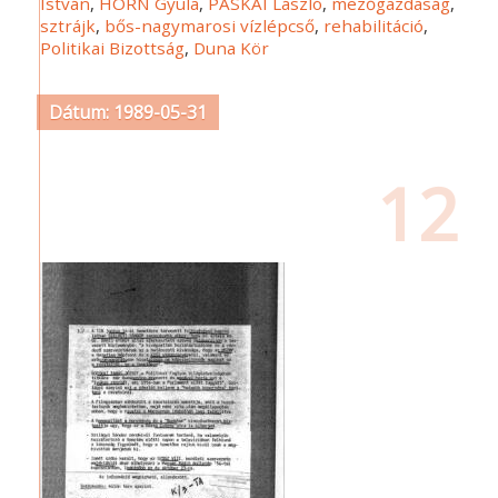
István
,
HORN Gyula
,
PASKAI László
,
mezőgazdaság
,
sztrájk
,
bős-nagymarosi vízlépcső
,
rehabilitáció
,
Politikai Bizottság
,
Duna Kör
Dátum: 1989-05-31
12