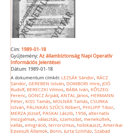
Cím:
1989-01-18
Gyűjtemény:
Az állambiztonság Napi Operatív
Információs Jelentései
Dátum:
1989-01-18
A dokumentum címkéi:
LEZSÁK Sándor
,
RÁCZ
Sándor
,
GEREBEN István
,
DOMBORI Imre
,
JOÓ
Rudolf
,
BERECZKI Vilmos
,
BÁBA Iván
,
KŐSZEG
Ferenc
,
GÖNCZ Árpád
,
ANTAL János
,
HERMANN
Péter
,
KISS Tamás
,
MOLNÁR Tamás
,
CSURKA
István
,
PÁLINKÁS SZŰCS Róbert
,
PHILIPP Tibor
,
MERZA József
,
PASKAI László
,
1956
,
alternatív
mozgalmak
,
választás
,
szamizdat
,
menekültek
,
vallás
,
emigráció
,
terrorizmus
,
holokauszt
,
Amerikai
Egyesült Államok
,
Bonn
,
Jurta Színház
,
Szabad