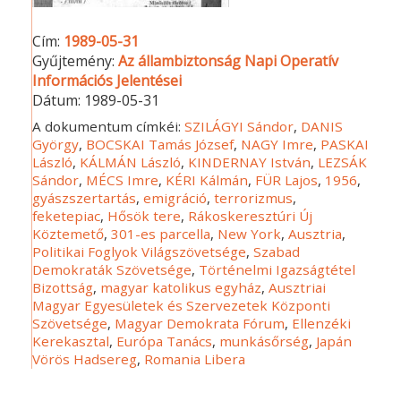
Cím:
1989-05-31
Gyűjtemény:
Az állambiztonság Napi Operatív
Információs Jelentései
Dátum:
1989-05-31
A dokumentum címkéi:
SZILÁGYI Sándor
,
DANIS
György
,
BOCSKAI Tamás József
,
NAGY Imre
,
PASKAI
László
,
KÁLMÁN László
,
KINDERNAY István
,
LEZSÁK
Sándor
,
MÉCS Imre
,
KÉRI Kálmán
,
FÜR Lajos
,
1956
,
gyászszertartás
,
emigráció
,
terrorizmus
,
feketepiac
,
Hősök tere
,
Rákoskeresztúri Új
Köztemető
,
301-es parcella
,
New York
,
Ausztria
,
Politikai Foglyok Világszövetsége
,
Szabad
Demokraták Szövetsége
,
Történelmi Igazságtétel
Bizottság
,
magyar katolikus egyház
,
Ausztriai
Magyar Egyesületek és Szervezetek Központi
Szövetsége
,
Magyar Demokrata Fórum
,
Ellenzéki
Kerekasztal
,
Európa Tanács
,
munkásőrség
,
Japán
Vörös Hadsereg
,
Romania Libera