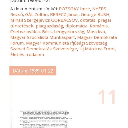
Dátum:
1989-01-21
A dokumentum címkéi:
POZSGAY Imre
,
NYERS
Rezső
,
GÁL Zoltán
,
BERECZ János
,
George BUSH
,
Mihail Szergejevics GORBACSOV
,
oktatás
,
prágai
tüntetések
,
piacgazdaság
,
diplomácia
,
Románia
,
Csehszlovákia
,
Bécs
,
Lengyelország
,
Moszkva
,
Magyar Szocialista Munkáspárt
,
Magyar Demokrata
Fórum
,
Magyar Kommunista Ifjúsági Szövetség
,
Szabad Demokraták Szövetsége
,
Új Márciusi Front
,
Élet és Irodalom
Dátum: 1989-01-22
11