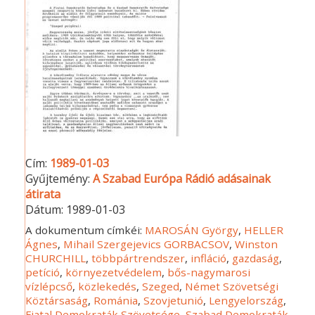
Cím:
1989-01-03
Gyűjtemény:
A Szabad Európa Rádió adásainak
átirata
Dátum:
1989-01-03
A dokumentum címkéi:
MAROSÁN György
,
HELLER
Ágnes
,
Mihail Szergejevics GORBACSOV
,
Winston
CHURCHILL
,
többpártrendszer
,
infláció
,
gazdaság
,
petíció
,
környezetvédelem
,
bős-nagymarosi
vízlépcső
,
közlekedés
,
Szeged
,
Német Szövetségi
Köztársaság
,
Románia
,
Szovjetunió
,
Lengyelország
,
Fiatal Demokraták Szövetsége
,
Szabad Demokraták