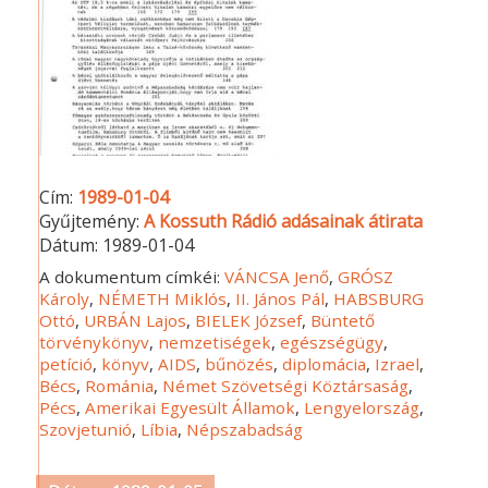
Cím:
1989-01-04
Gyűjtemény:
A Kossuth Rádió adásainak átirata
Dátum:
1989-01-04
A dokumentum címkéi:
VÁNCSA Jenő
,
GRÓSZ
Károly
,
NÉMETH Miklós
,
II. János Pál
,
HABSBURG
Ottó
,
URBÁN Lajos
,
BIELEK József
,
Büntető
törvénykönyv
,
nemzetiségek
,
egészségügy
,
petíció
,
könyv
,
AIDS
,
bűnözés
,
diplomácia
,
Izrael
,
Bécs
,
Románia
,
Német Szövetségi Köztársaság
,
Pécs
,
Amerikai Egyesült Államok
,
Lengyelország
,
Szovjetunió
,
Líbia
,
Népszabadság