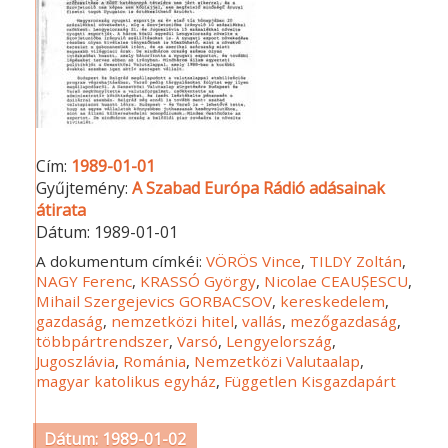
Cím:
1989-01-01
Gyűjtemény:
A Szabad Európa Rádió adásainak
átirata
Dátum:
1989-01-01
A dokumentum címkéi:
VÖRÖS Vince
,
TILDY Zoltán
,
NAGY Ferenc
,
KRASSÓ György
,
Nicolae CEAUȘESCU
,
Mihail Szergejevics GORBACSOV
,
kereskedelem
,
gazdaság
,
nemzetközi hitel
,
vallás
,
mezőgazdaság
,
többpártrendszer
,
Varsó
,
Lengyelország
,
Jugoszlávia
,
Románia
,
Nemzetközi Valutaalap
,
magyar katolikus egyház
,
Független Kisgazdapárt
Dátum: 1989-01-02