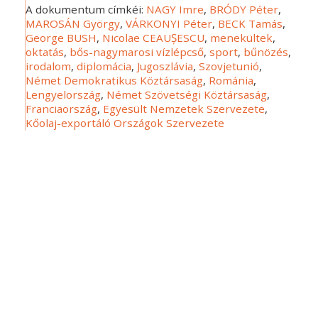
A dokumentum címkéi:
NAGY Imre
,
BRÓDY Péter
,
MAROSÁN György
,
VÁRKONYI Péter
,
BECK Tamás
,
George BUSH
,
Nicolae CEAUȘESCU
,
menekültek
,
oktatás
,
bős-nagymarosi vízlépcső
,
sport
,
bűnözés
,
irodalom
,
diplomácia
,
Jugoszlávia
,
Szovjetunió
,
Német Demokratikus Köztársaság
,
Románia
,
Lengyelország
,
Német Szövetségi Köztársaság
,
Franciaország
,
Egyesült Nemzetek Szervezete
,
Kőolaj-exportáló Országok Szervezete
Dátum: 1989-01-26