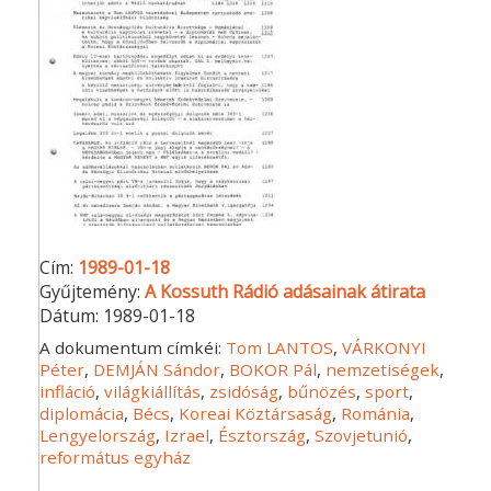
Cím:
1989-01-18
Gyűjtemény:
A Kossuth Rádió adásainak átirata
Dátum:
1989-01-18
A dokumentum címkéi:
Tom LANTOS
,
VÁRKONYI
Péter
,
DEMJÁN Sándor
,
BOKOR Pál
,
nemzetiségek
,
infláció
,
világkiállítás
,
zsidóság
,
bűnözés
,
sport
,
diplomácia
,
Bécs
,
Koreai Köztársaság
,
Románia
,
Lengyelország
,
Izrael
,
Észtország
,
Szovjetunió
,
református egyház