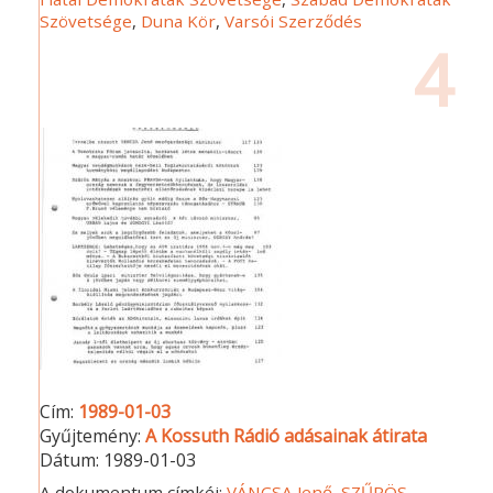
Szövetsége
,
Duna Kör
,
Varsói Szerződés
4
Cím:
1989-01-03
Gyűjtemény:
A Kossuth Rádió adásainak átirata
Dátum:
1989-01-03
A dokumentum címkéi:
VÁNCSA Jenő
,
SZŰRÖS