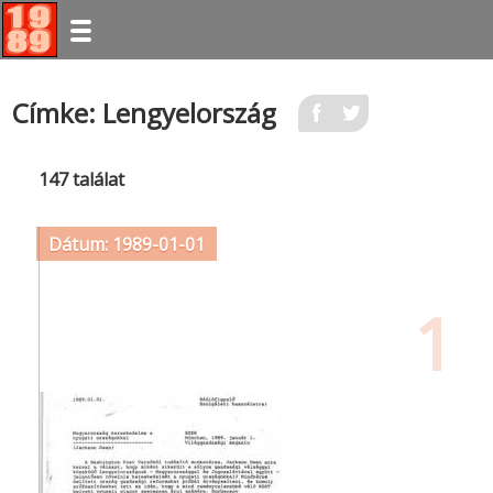
Ugrás
Címke: Lengyelország
a
tartalomra
147 találat
Dátum: 1989-01-01
1