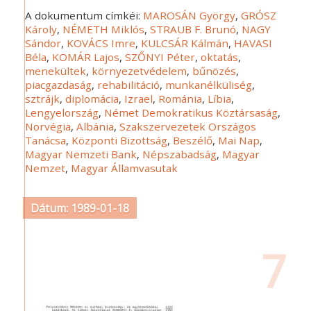
A dokumentum címkéi:
MAROSÁN György
,
GRÓSZ
Károly
,
NÉMETH Miklós
,
STRAUB F. Brunó
,
NAGY
Sándor
,
KOVÁCS Imre
,
KULCSÁR Kálmán
,
HAVASI
Béla
,
KOMÁR Lajos
,
SZŐNYI Péter
,
oktatás
,
menekültek
,
környezetvédelem
,
bűnözés
,
piacgazdaság
,
rehabilitáció
,
munkanélküliség
,
sztrájk
,
diplomácia
,
Izrael
,
Románia
,
Líbia
,
Lengyelország
,
Német Demokratikus Köztársaság
,
Norvégia
,
Albánia
,
Szakszervezetek Országos
Tanácsa
,
Központi Bizottság
,
Beszélő
,
Mai Nap
,
Magyar Nemzeti Bank
,
Népszabadság
,
Magyar
Nemzet
,
Magyar Államvasutak
Dátum: 1989-01-18
7