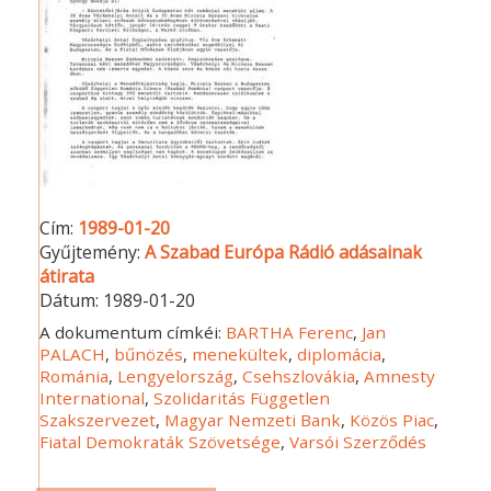
Cím:
1989-01-20
Gyűjtemény:
A Szabad Európa Rádió adásainak
átirata
Dátum:
1989-01-20
A dokumentum címkéi:
BARTHA Ferenc
,
Jan
PALACH
,
bűnözés
,
menekültek
,
diplomácia
,
Románia
,
Lengyelország
,
Csehszlovákia
,
Amnesty
International
,
Szolidaritás Független
Szakszervezet
,
Magyar Nemzeti Bank
,
Közös Piac
,
Fiatal Demokraták Szövetsége
,
Varsói Szerződés