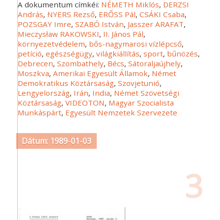
A dokumentum címkéi:
NÉMETH Miklós
,
DERZSI
András
,
NYERS Rezső
,
ERŐSS Pál
,
CSÁKI Csaba
,
POZSGAY Imre
,
SZABÓ István
,
Jasszer ARAFAT
,
Mieczysław RAKOWSKI
,
II. János Pál
,
környezetvédelem
,
bős-nagymarosi vízlépcső
,
petíció
,
egészségügy
,
világkiállítás
,
sport
,
bűnözés
,
Debrecen
,
Szombathely
,
Bécs
,
Sátoraljaújhely
,
Moszkva
,
Amerikai Egyesült Államok
,
Német
Demokratikus Köztársaság
,
Szovjetunió
,
Lengyelország
,
Irán
,
India
,
Német Szövetségi
Köztársaság
,
VIDEOTON
,
Magyar Szocialista
Munkáspárt
,
Egyesült Nemzetek Szervezete
Dátum: 1989-01-03
3