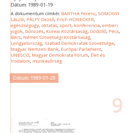
Dátum:
1989-01-19
A dokumentum címkéi:
BARTHA Ferenc
,
SOMOGYI
László
,
PÁLFY Dezső
,
Erich HONECKER
,
egészségügy
,
oktatás
,
sport
,
konferencia
,
emberi
jogok
,
bűnözés
,
Koreai Köztársaság
,
Gödöllő
,
Pécs
,
Bécs
,
Német Szövetségi Köztársaság
,
Lengyelország
,
Szabad Demokraták Szövetsége
,
Magyar Nemzeti Bank
,
Európai Parlament
,
UNESCO
,
Magyar Demokrata Fórum
,
Élet és
Irodalom
,
munkásőrség
Dátum: 1989-01-20
9