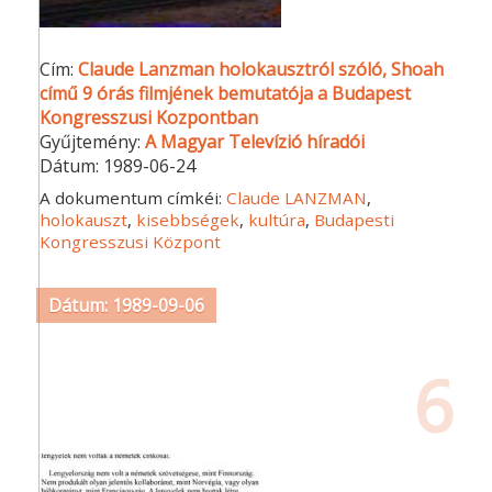
Cím:
Claude Lanzman holokausztról szóló, Shoah
című 9 órás filmjének bemutatója a Budapest
Kongresszusi Kozpontban
Gyűjtemény:
A Magyar Televízió híradói
Dátum:
1989-06-24
A dokumentum címkéi:
Claude LANZMAN
,
holokauszt
,
kisebbségek
,
kultúra
,
Budapesti
Kongresszusi Központ
Dátum: 1989-09-06
6