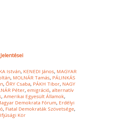
Jelentései
A István
,
KENEDI János
,
MAGYAR
oltán
,
MOLNÁR Tamás
,
PÁLINKÁS
án
,
ŐRY Csaba
,
PÁKH Tibor
,
NAGY
NÁR Péter
,
emigráció
,
alternatív
k
,
Amerikai Egyesült Államok
,
agyar Demokrata Fórum
,
Erdélyi
ió
,
Fiatal Demokraták Szövetsége
,
Ifjúsági Kör