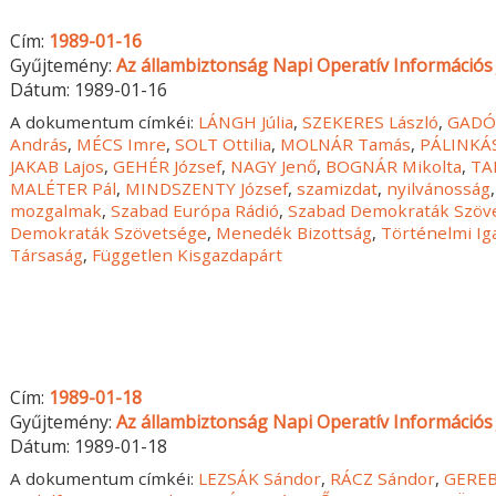
Cím:
1989-01-16
Gyűjtemény:
Az állambiztonság Napi Operatív Információs 
Dátum:
1989-01-16
A dokumentum címkéi:
LÁNGH Júlia
,
SZEKERES László
,
GADÓ
András
,
MÉCS Imre
,
SOLT Ottilia
,
MOLNÁR Tamás
,
PÁLINKÁ
JAKAB Lajos
,
GEHÉR József
,
NAGY Jenő
,
BOGNÁR Mikolta
,
TA
MALÉTER Pál
,
MINDSZENTY József
,
szamizdat
,
nyilvánosság
mozgalmak
,
Szabad Európa Rádió
,
Szabad Demokraták Szöv
Demokraták Szövetsége
,
Menedék Bizottság
,
Történelmi Ig
Társaság
,
Független Kisgazdapárt
Cím:
1989-01-18
Gyűjtemény:
Az állambiztonság Napi Operatív Információs 
Dátum:
1989-01-18
A dokumentum címkéi:
LEZSÁK Sándor
,
RÁCZ Sándor
,
GEREB