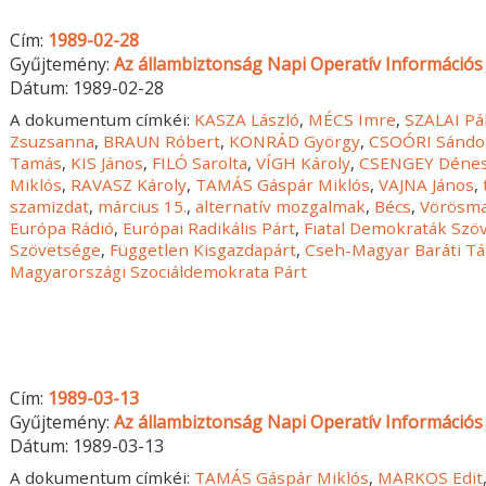
Cím:
1989-02-28
Gyűjtemény:
Az állambiztonság Napi Operatív Információs 
Dátum:
1989-02-28
A dokumentum címkéi:
KASZA László
,
MÉCS Imre
,
SZALAI Pá
Zsuzsanna
,
BRAUN Róbert
,
KONRÁD György
,
CSOÓRI Sándo
Tamás
,
KIS János
,
FILÓ Sarolta
,
VÍGH Károly
,
CSENGEY Déne
Miklós
,
RAVASZ Károly
,
TAMÁS Gáspár Miklós
,
VAJNA János
,
szamizdat
,
március 15.
,
alternatív mozgalmak
,
Bécs
,
Vörösma
Európa Rádió
,
Európai Radikális Párt
,
Fiatal Demokraták Szö
Szövetsége
,
Független Kisgazdapárt
,
Cseh-Magyar Baráti Tá
Magyarországi Szociáldemokrata Párt
Cím:
1989-03-13
Gyűjtemény:
Az állambiztonság Napi Operatív Információs 
Dátum:
1989-03-13
A dokumentum címkéi:
TAMÁS Gáspár Miklós
,
MARKOS Edit