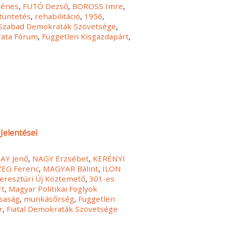
Dénes
,
FUTÓ Dezső
,
BOROSS Imre
,
tüntetés
,
rehabilitáció
,
1956
,
Szabad Demokraták Szövetsége
,
ata Fórum
,
Független Kisgazdapárt
,
Jelentései
AY Jenő
,
NAGY Erzsébet
,
KERÉNYI
EG Ferenc
,
MAGYAR Bálint
,
ILON
eresztúri Új Köztemető
,
301-es
rt
,
Magyar Politikai Foglyok
saság
,
munkásőrség
,
Független
r
,
Fiatal Demokraták Szövetsége