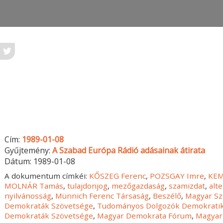
Cím:
1989-01-08
Gyűjtemény:
A Szabad Európa Rádió adásainak átirata
Dátum:
1989-01-08
A dokumentum címkéi:
KŐSZEG Ferenc
,
POZSGAY Imre
,
KEM
MOLNÁR Tamás
,
tulajdonjog
,
mezőgazdaság
,
szamizdat
,
alt
nyilvánosság
,
Münnich Ferenc Társaság
,
Beszélő
,
Magyar Sz
Demokraták Szövetsége
,
Tudományos Dolgozók Demokratik
Demokraták Szövetsége
,
Magyar Demokrata Fórum
,
Magyar