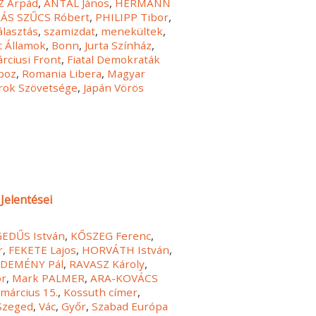
 Árpád
,
ANTAL János
,
HERMANN
ÁS SZŰCS Róbert
,
PHILIPP Tibor
,
álasztás
,
szamizdat
,
menekültek
,
t Államok
,
Bonn
,
Jurta Színház
,
rciusi Front
,
Fiatal Demokraták
boz
,
Romania Libera
,
Magyar
rok Szövetsége
,
Japán Vörös
Jelentései
EDŰS István
,
KŐSZEG Ferenc
,
r
,
FEKETE Lajos
,
HORVÁTH István
,
,
DEMÉNY Pál
,
RAVASZ Károly
,
or
,
Mark PALMER
,
ARA-KOVÁCS
,
március 15.
,
Kossuth címer
,
Szeged
,
Vác
,
Győr
,
Szabad Európa