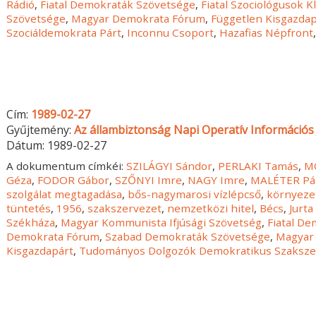
Rádió
,
Fiatal Demokraták Szövetsége
,
Fiatal Szociológusok K
Szövetsége
,
Magyar Demokrata Fórum
,
Független Kisgazdap
Szociáldemokrata Párt
,
Inconnu Csoport
,
Hazafias Népfront
Cím:
1989-02-27
Gyűjtemény:
Az állambiztonság Napi Operatív Információs 
Dátum:
1989-02-27
A dokumentum címkéi:
SZILÁGYI Sándor
,
PERLAKI Tamás
,
M
Géza
,
FODOR Gábor
,
SZŐNYI Imre
,
NAGY Imre
,
MALÉTER Pá
szolgálat megtagadása
,
bős-nagymarosi vízlépcső
,
környeze
tüntetés
,
1956
,
szakszervezet
,
nemzetközi hitel
,
Bécs
,
Jurta
Székháza
,
Magyar Kommunista Ifjúsági Szövetség
,
Fiatal D
Demokrata Fórum
,
Szabad Demokraták Szövetsége
,
Magyar 
Kisgazdapárt
,
Tudományos Dolgozók Demokratikus Szaksze