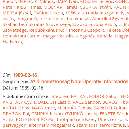
Rudolf
,
BERECZKI Vilmos
,
BÁBA Iván
,
KŐSZEG Ferenc
,
GÖNCZ
Péter
,
KISS Tamás
,
MOLNÁR Tamás
,
CSURKA István
,
PÁLINK
MERZA József
,
PASKAI László
,
1956
,
alternatív mozgalmak
,
v
vallás
,
emigráció
,
terrorizmus
,
holokauszt
,
Amerikai Egyesül
Szabad Demokraták Szövetsége
,
Szabad Európa Rádió
,
Új Má
Szövetsége
,
Republikánus Kör
,
Inconnu Csoport
,
Fekete Do
Demokrata Fórum
,
magyar katolikus egyház
,
Kanadai Magya
Hadsereg
Cím:
1989-02-16
Gyűjtemény:
Az állambiztonság Napi Operatív Információs 
Dátum:
1989-02-16
A dokumentum címkéi:
Stephen RÁTKAI
,
FODOR Gábor
,
HEG
KRISTÁLY Gyula
,
BALOGH László
,
RÁCZ Sándor
,
BOROS Tibo
ANTAL János
,
NAGY Imre
,
MOLNÁR Tamás
,
SÁRKÖZI Zoltán
DRAGON Pál
,
CSURKA István
,
GYURKÓ László
,
FEKETE Sánd
Attila
,
KÖTELES BÍRÓ Pál
,
többpártrendszer
,
1956
,
cenzúra
pártvagyon
,
alternatív mozgalmak
,
szamizdat
,
terrorizmus
,