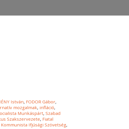
ÉNY István
,
FODOR Gábor
,
ernatív mozgalmak
,
infláció
,
ocialista Munkáspárt
,
Szabad
us Szakszervezete
,
Fiatal
 Kommunista Ifjúsági Szövetség
,