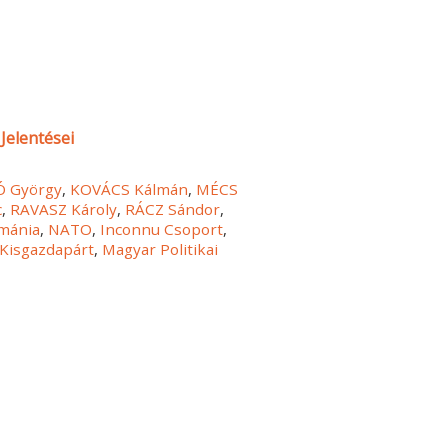
Jelentései
 György
,
KOVÁCS Kálmán
,
MÉCS
c
,
RAVASZ Károly
,
RÁCZ Sándor
,
mánia
,
NATO
,
Inconnu Csoport
,
 Kisgazdapárt
,
Magyar Politikai