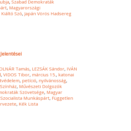
lubja
,
Szabad Demokraták
árt
,
Magyarországi
,
Kiáltó Szó
,
Japán Vörös Hadsereg
Jelentései
OLNÁR Tamás
,
LEZSÁK Sándor
,
IVÁN
l
,
VIDOS Tibor
,
március 15.
,
katonai
tvédelem
,
petíció
,
nyilvánosság
,
 Színház
,
Művészeti Dolgozók
emokraták Szövetsége
,
Magyar
Szocialista Munkáspárt
,
Független
rvezete
,
Kék Lista