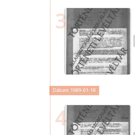
3
Dátum: 1989-01-18
4