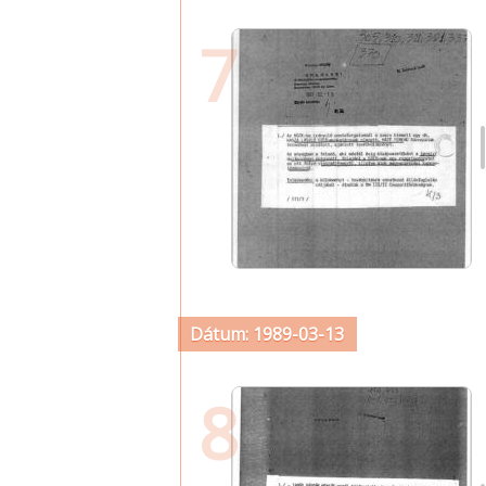
7
Dátum: 1989-03-13
8