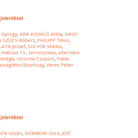
Jelentései
 György
,
ARA-KOVÁCS Attila
,
NAGY
S SZŰCS Róbert
,
PHILIPP Tibor
,
LATA József
,
SULYOK Miklós
,
,
március 15.
,
terrorizmus
,
alternatív
etsége
,
Inconnu Csoport
,
Fiatal
azságtétel Bizottság
,
Veres Péter
Jelentései
EN István
,
DOMBORI Imre
,
JOÓ