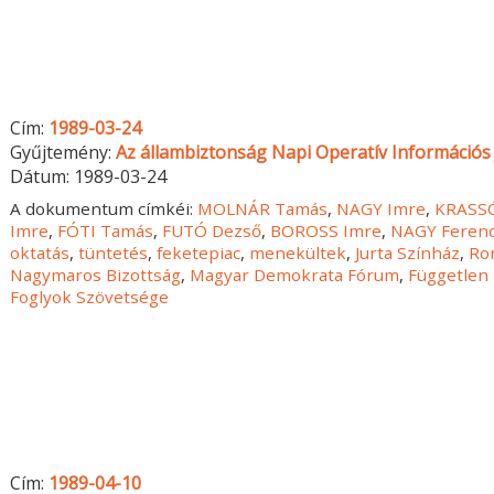
Cím:
1989-03-24
Gyűjtemény:
Az állambiztonság Napi Operatív Információs 
Dátum:
1989-03-24
A dokumentum címkéi:
MOLNÁR Tamás
,
NAGY Imre
,
KRASSÓ
Imre
,
FÓTI Tamás
,
FUTÓ Dezső
,
BOROSS Imre
,
NAGY Feren
oktatás
,
tüntetés
,
feketepiac
,
menekültek
,
Jurta Színház
,
Ro
Nagymaros Bizottság
,
Magyar Demokrata Fórum
,
Független
Foglyok Szövetsége
Cím:
1989-04-10