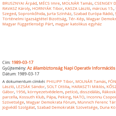
BRUSZNYAI Árpád
,
MÉCS Imre
,
MOLNÁR Tamás
,
CSENGEY 
RAVASZ Károly
,
HORNYÁK Tibor
,
KASZA László
,
március 15.
,
Szeged
,
Sopronkőhida
,
Jurta Színház
,
Szabad Európa Rádió
,
Történelmi Igazságtétel Bizottság
,
Tér-Kép
,
Magyar Demokr
Magyar Függetlenségi Párt
,
magyar katolikus egyház
Cím:
1989-03-17
Gyűjtemény:
Az állambiztonság Napi Operatív Információs 
Dátum:
1989-03-17
A dokumentum címkéi:
PHILIPP Tibor
,
MOLNÁR Tamás
,
FÓN
László
,
LEZSÁK Sándor
,
SOLT Ottilia
,
HARASZTI Miklós
,
KŐSZ
Gábor
,
1956
,
környezetvédelem
,
petíció
,
disszidálás
,
Rákosk
parcella
,
Kossuth Klub
,
Pápa
,
Peking
,
NATO
,
Inconnu Csopo
Szövetsége
,
Magyar Demokrata Fórum
,
Münnich Ferenc Tár
Jogvédő Szolgálat
,
Szabad Demokraták Szövetsége
,
Duna Kö