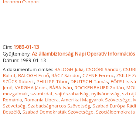
Inconnu Csoport
Cím:
1989-01-13
Gyűjtemény:
Az állambiztonság Napi Operatív Információs 
Dátum:
1989-01-13
A dokumentum címkéi:
BALOGH Júlia
,
CSOÓRI Sándor
,
CSURK
Bálint
,
BALOGH Ernő
,
RÁCZ Sándor
,
CZENE Ferenc
,
ZSILLE Z
SZŰCS Róbert
,
PHILIPP Tibor
,
DEUTSCH Tamás
,
EÖRSI Istv
Jenő
,
VARGHA János
,
BÁBA Iván
,
ROCKENBAUER Zoltán
,
MOL
mozgalmak
,
szamizdat
,
sajtószabadság
,
nyilvánosság
,
sztráj
Románia
,
Romania Libera
,
Amerikai Magyarok Szövetsége
,
M
Szövetség
,
Szabadságharcos Szövetség
,
Szabad Európa Rád
Beszélő
,
Szabad Demokraták Szövetsége
,
Szociáldemokrata 