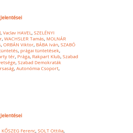
Jelentései
l
,
Vaclav HAVEL
,
SZELÉNYI
r
,
WACHSLER Tamás
,
MOLNÁR
s
,
ORBÁN Viktor
,
BÁBA Iván
,
SZABÓ
tüntetés
,
prágai tüntetések
,
rty tér
,
Prága
,
Rakpart Klub
,
Szabad
vetsége
,
Szabad Demokraták
rsaság
,
Autonómia Csoport
,
Jelentései
,
KŐSZEG Ferenc
,
SOLT Ottilia
,