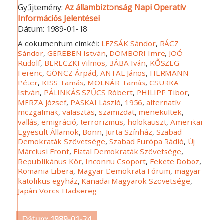
Gyűjtemény:
Az állambiztonság Napi Operatív
Információs Jelentései
Dátum:
1989-01-18
A dokumentum címkéi:
LEZSÁK Sándor
,
RÁCZ
Sándor
,
GEREBEN István
,
DOMBORI Imre
,
JOÓ
Rudolf
,
BERECZKI Vilmos
,
BÁBA Iván
,
KŐSZEG
Ferenc
,
GÖNCZ Árpád
,
ANTAL János
,
HERMANN
Péter
,
KISS Tamás
,
MOLNÁR Tamás
,
CSURKA
István
,
PÁLINKÁS SZŰCS Róbert
,
PHILIPP Tibor
,
MERZA József
,
PASKAI László
,
1956
,
alternatív
mozgalmak
,
választás
,
szamizdat
,
menekültek
,
vallás
,
emigráció
,
terrorizmus
,
holokauszt
,
Amerikai
Egyesült Államok
,
Bonn
,
Jurta Színház
,
Szabad
Demokraták Szövetsége
,
Szabad Európa Rádió
,
Új
Márciusi Front
,
Fiatal Demokraták Szövetsége
,
Republikánus Kör
,
Inconnu Csoport
,
Fekete Doboz
,
Romania Libera
,
Magyar Demokrata Fórum
,
magyar
katolikus egyház
,
Kanadai Magyarok Szövetsége
,
Japán Vörös Hadsereg
Dátum: 1989-01-24