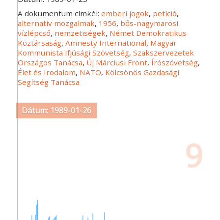
A dokumentum címkéi:
emberi jogok
,
petíció
,
alternatív mozgalmak
,
1956
,
bős-nagymarosi
vízlépcső
,
nemzetiségek
,
Német Demokratikus
Köztársaság
,
Amnesty International
,
Magyar
Kommunista Ifjúsági Szövetség
,
Szakszervezetek
Országos Tanácsa
,
Új Márciusi Front
,
Írószövetség
,
Élet és Irodalom
,
NATO
,
Kölcsönös Gazdasági
Segítség Tanácsa
Dátum: 1989-01-26
9