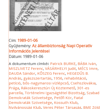
Cím:
1989-01-06
Gyűjtemény:
Az állambiztonság Napi Operatív
Információs Jelentései
Dátum:
1989-01-06
A dokumentum címkéi:
Patrick BURKE
,
BÁBA Iván
,
MISZLIVETZ Ferenc
,
VÁSÁRHELYI Judit
,
MÉCS Imre
,
DAUDA Sándor
,
KŐSZEG Ferenc
,
HEGEDŰS B.
András
,
gyászszertartás
,
1956
,
rehabilitáció
,
petíció
,
bős-nagymarosi vízlépcső
,
Csehszlovákia
,
Prága
,
Rákoskeresztúri Új Köztemető
,
301-es
parcella
,
Történelmi Igazságtétel Bizottság
,
Szabad
Demokraták Szövetsége
,
Petőfi Kör
,
Fiatal
Demokraták Szövetsége
,
Kossuth Klub
,
Nyilvánosság Klub
,
Veres Péter Társaság
,
BME Zöld