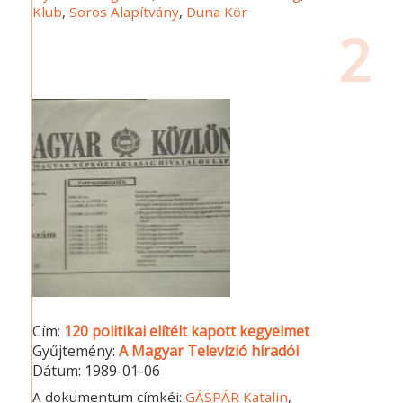
Klub
,
Soros Alapítvány
,
Duna Kör
2
Cím:
120 politikai elítélt kapott kegyelmet
Gyűjtemény:
A Magyar Televízió híradói
Dátum:
1989-01-06
A dokumentum címkéi:
GÁSPÁR Katalin
,