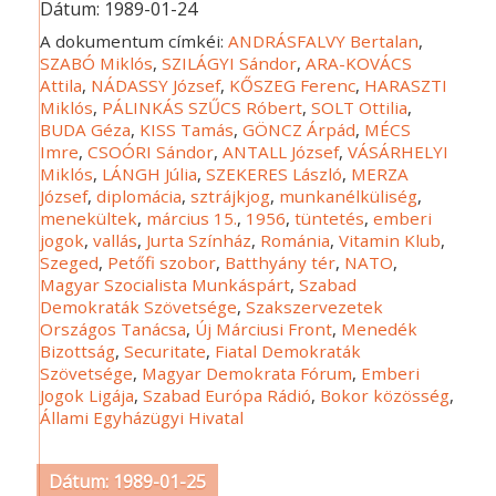
Dátum:
1989-01-24
A dokumentum címkéi:
ANDRÁSFALVY Bertalan
,
SZABÓ Miklós
,
SZILÁGYI Sándor
,
ARA-KOVÁCS
Attila
,
NÁDASSY József
,
KŐSZEG Ferenc
,
HARASZTI
Miklós
,
PÁLINKÁS SZŰCS Róbert
,
SOLT Ottilia
,
BUDA Géza
,
KISS Tamás
,
GÖNCZ Árpád
,
MÉCS
Imre
,
CSOÓRI Sándor
,
ANTALL József
,
VÁSÁRHELYI
Miklós
,
LÁNGH Júlia
,
SZEKERES László
,
MERZA
József
,
diplomácia
,
sztrájkjog
,
munkanélküliség
,
menekültek
,
március 15.
,
1956
,
tüntetés
,
emberi
jogok
,
vallás
,
Jurta Színház
,
Románia
,
Vitamin Klub
,
Szeged
,
Petőfi szobor
,
Batthyány tér
,
NATO
,
Magyar Szocialista Munkáspárt
,
Szabad
Demokraták Szövetsége
,
Szakszervezetek
Országos Tanácsa
,
Új Márciusi Front
,
Menedék
Bizottság
,
Securitate
,
Fiatal Demokraták
Szövetsége
,
Magyar Demokrata Fórum
,
Emberi
Jogok Ligája
,
Szabad Európa Rádió
,
Bokor közösség
,
Állami Egyházügyi Hivatal
Dátum: 1989-01-25