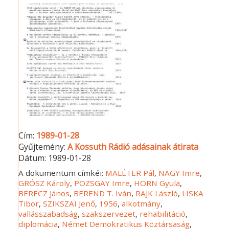
Cím:
1989-01-28
Gyűjtemény:
A Kossuth Rádió adásainak átirata
Dátum:
1989-01-28
A dokumentum címkéi:
MALÉTER Pál
,
NAGY Imre
,
GRÓSZ Károly
,
POZSGAY Imre
,
HORN Gyula
,
BERECZ János
,
BEREND T. Iván
,
RAJK László
,
LISKA
Tibor
,
SZIKSZAI Jenő
,
1956
,
alkotmány
,
vallásszabadság
,
szakszervezet
,
rehabilitáció
,
diplomácia
,
Német Demokratikus Köztársaság
,