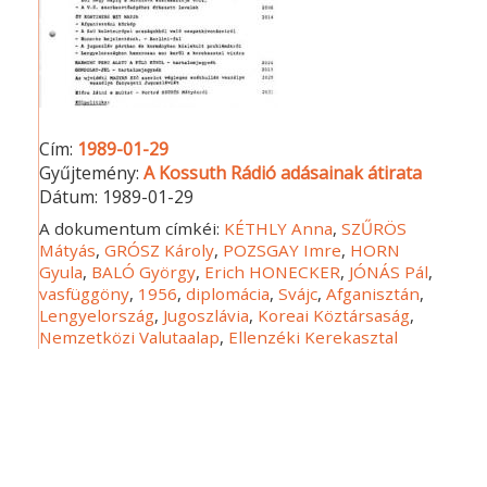
Cím:
1989-01-29
Gyűjtemény:
A Kossuth Rádió adásainak átirata
Dátum:
1989-01-29
A dokumentum címkéi:
KÉTHLY Anna
,
SZŰRÖS
Mátyás
,
GRÓSZ Károly
,
POZSGAY Imre
,
HORN
Gyula
,
BALÓ György
,
Erich HONECKER
,
JÓNÁS Pál
,
vasfüggöny
,
1956
,
diplomácia
,
Svájc
,
Afganisztán
,
Lengyelország
,
Jugoszlávia
,
Koreai Köztársaság
,
Nemzetközi Valutaalap
,
Ellenzéki Kerekasztal
Dátum: 1989-01-29