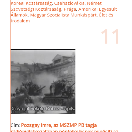
Koreai Köztársaság
,
Csehszlovákia
,
Német
Szövetségi Köztársaság
,
Prága
,
Amerikai Egyesült
Államok
,
Magyar Szocialista Munkáspárt
,
Élet és
Irodalom
11
Cím:
Pozsgay Imre, az MSZMP PB tagja
rádiónyilatkozatában népfelkelésnek minősíti az