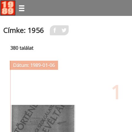
Ugrás
Címke: 1956
a
tartalomra
380 találat
Dátum: 1989-01-06
1