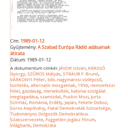
Cím:
1989-01-12
Gyűjtemény:
A Szabad Európa Rádió adásainak
átirata
Dátum:
1989-01-12
A dokumentum címkéi:
JÁVOR István
,
KRASSÓ
György
,
SZŰRÖS Mátyás
,
STRAUB F. Brunó
,
VÁRKONYI Péter
,
bős-nagymarosi vízlépcső
,
tüntetés
,
alternatív mozgalmak
,
1956
,
nemzetközi
hitel
,
gazdaság
,
menekültek
,
katonai szolgálat
megtagadása
,
szamizdat
,
Puskin Mozi
,
Jurta
Színház
,
Románia
,
Erdély
,
Japán
,
Fekete Doboz
,
Soros Alapítvány
,
Fiatal Demokraták Szövetsége
,
Tudományos Dolgozók Demokratikus
Szakszervezete
,
Független Jogász Fórum
,
Világbank
,
Demokrata