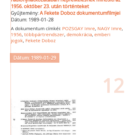
1956. október 23. után történteket
Gyűjtemény:
A Fekete Doboz dokumentumfilmjei
Dátum:
1989-01-28
A dokumentum címkéi:
POZSGAY Imre
,
NAGY Imre
,
1956
,
többpártrendszer
,
demokrácia
,
emberi
jogok
,
Fekete Doboz
Dátum: 1989-01-29
12