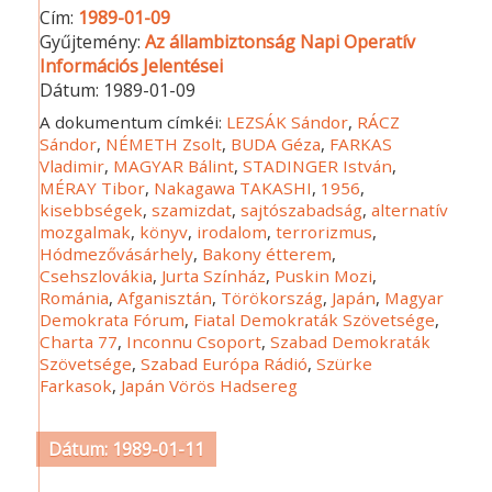
Cím:
1989-01-09
Gyűjtemény:
Az állambiztonság Napi Operatív
Információs Jelentései
Dátum:
1989-01-09
A dokumentum címkéi:
LEZSÁK Sándor
,
RÁCZ
Sándor
,
NÉMETH Zsolt
,
BUDA Géza
,
FARKAS
Vladimir
,
MAGYAR Bálint
,
STADINGER István
,
MÉRAY Tibor
,
Nakagawa TAKASHI
,
1956
,
kisebbségek
,
szamizdat
,
sajtószabadság
,
alternatív
mozgalmak
,
könyv
,
irodalom
,
terrorizmus
,
Hódmezővásárhely
,
Bakony étterem
,
Csehszlovákia
,
Jurta Színház
,
Puskin Mozi
,
Románia
,
Afganisztán
,
Törökország
,
Japán
,
Magyar
Demokrata Fórum
,
Fiatal Demokraták Szövetsége
,
Charta 77
,
Inconnu Csoport
,
Szabad Demokraták
Szövetsége
,
Szabad Európa Rádió
,
Szürke
Farkasok
,
Japán Vörös Hadsereg
Dátum: 1989-01-11