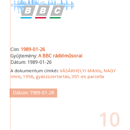
Cím:
1989-01-26
Gyűjtemény:
A BBC rádióműsorai
Dátum:
1989-01-26
A dokumentum címkéi:
VÁSÁRHELYI Miklós
,
NAGY
Imre
,
1956
,
gyászszertartás
,
301-es parcella
Dátum: 1989-01-28
10