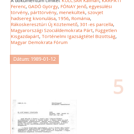
A dokumentum címkéi:
KULCSÁR Kálmán
,
KÁRPÁTI
Ferenc
,
GADÓ György
,
FÓNAY Jenő
,
egyesülési
törvény
,
párttörvény
,
menekültek
,
szovjet
hadsereg kivonulása
,
1956
,
Románia
,
Rákoskeresztúri Új Köztemető
,
301-es parcella
,
Magyarországi Szociáldemokrata Párt
,
Független
Kisgazdapárt
,
Történelmi Igazságtétel Bizottság
,
Magyar Demokrata Fórum
Dátum: 1989-01-12
5