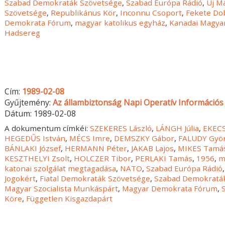
Szabad Demokraták Szövetsége
,
Szabad Európa Rádió
,
Új Má
Szövetsége
,
Republikánus Kör
,
Inconnu Csoport
,
Fekete Do
Demokrata Fórum
,
magyar katolikus egyház
,
Kanadai Magya
Hadsereg
Cím:
1989-02-08
Gyűjtemény:
Az állambiztonság Napi Operatív Információs 
Dátum:
1989-02-08
A dokumentum címkéi:
SZEKERES László
,
LÁNGH Júlia
,
EKECS
HEGEDŰS István
,
MÉCS Imre
,
DEMSZKY Gábor
,
FALUDY Gyö
BÁNLAKI József
,
HERMANN Péter
,
JAKAB Lajos
,
MIKES Tamá
KESZTHELYI Zsolt
,
HOLCZER Tibor
,
PERLAKI Tamás
,
1956
,
m
katonai szolgálat megtagadása
,
NATO
,
Szabad Európa Rádió
Jogokért
,
Fiatal Demokraták Szövetsége
,
Szabad Demokratá
Magyar Szocialista Munkáspárt
,
Magyar Demokrata Fórum
,
Köre
,
Független Kisgazdapárt