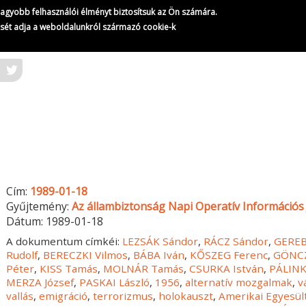
gnagyobb felhasználói élményt biztosítsuk az Ön számára.
ését adja a weboldalunkról származó cookie-k
Cím:
1989-01-18
Gyűjtemény:
Az állambiztonság Napi Operatív Információs 
Dátum:
1989-01-18
A dokumentum címkéi:
LEZSÁK Sándor
,
RÁCZ Sándor
,
GEREB
Rudolf
,
BERECZKI Vilmos
,
BÁBA Iván
,
KŐSZEG Ferenc
,
GÖNCZ
Péter
,
KISS Tamás
,
MOLNÁR Tamás
,
CSURKA István
,
PÁLINK
MERZA József
,
PASKAI László
,
1956
,
alternatív mozgalmak
,
v
vallás
,
emigráció
,
terrorizmus
,
holokauszt
,
Amerikai Egyesül