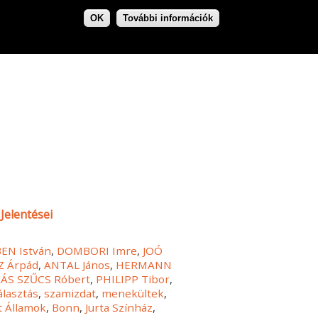
OK
További információk
Jelentései
EN István
,
DOMBORI Imre
,
JOÓ
 Árpád
,
ANTAL János
,
HERMANN
ÁS SZŰCS Róbert
,
PHILIPP Tibor
,
álasztás
,
szamizdat
,
menekültek
,
t Államok
,
Bonn
,
Jurta Színház
,