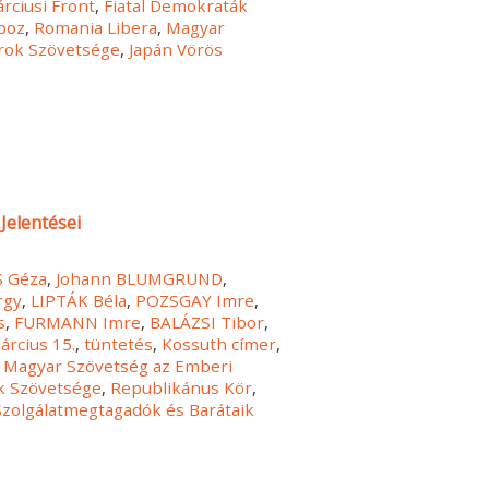
rciusi Front
,
Fiatal Demokraták
boz
,
Romania Libera
,
Magyar
rok Szövetsége
,
Japán Vörös
Jelentései
 Géza
,
Johann BLUMGRUND
,
rgy
,
LIPTÁK Béla
,
POZSGAY Imre
,
s
,
FURMANN Imre
,
BALÁZSI Tibor
,
árcius 15.
,
tüntetés
,
Kossuth címer
,
,
Magyar Szövetség az Emberi
k Szövetsége
,
Republikánus Kör
,
Szolgálatmegtagadók és Barátaik