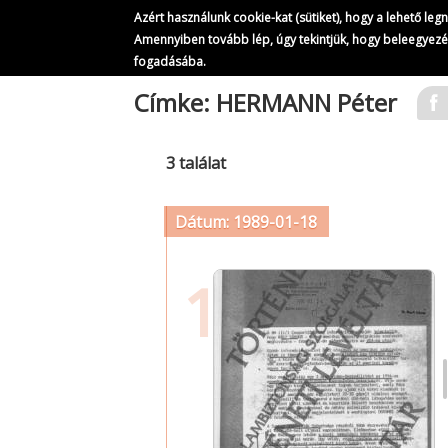
Azért használunk cookie-kat (sütiket), hogy a lehető le
Amennyiben tovább lép, úgy tekintjük, hogy beleegyez
fogadásába.
Ugrás
Címke: HERMANN Péter
a
tartalomra
3 találat
Dátum: 1989-01-18
1