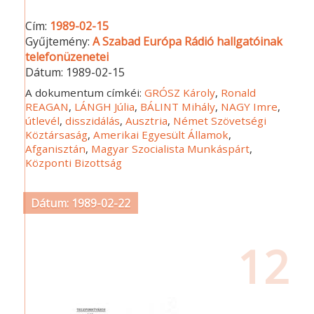
Cím:
1989-02-15
Gyűjtemény:
A Szabad Európa Rádió hallgatóinak
telefonüzenetei
Dátum:
1989-02-15
A dokumentum címkéi:
GRÓSZ Károly
,
Ronald
REAGAN
,
LÁNGH Júlia
,
BÁLINT Mihály
,
NAGY Imre
,
útlevél
,
disszidálás
,
Ausztria
,
Német Szövetségi
Köztársaság
,
Amerikai Egyesült Államok
,
Afganisztán
,
Magyar Szocialista Munkáspárt
,
Központi Bizottság
Dátum: 1989-02-22
12