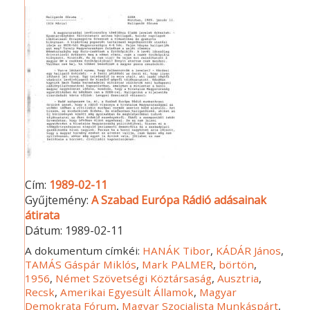
Cím:
1989-02-11
Gyűjtemény:
A Szabad Európa Rádió adásainak
átirata
Dátum:
1989-02-11
A dokumentum címkéi:
HANÁK Tibor
,
KÁDÁR János
,
TAMÁS Gáspár Miklós
,
Mark PALMER
,
börtön
,
1956
,
Német Szövetségi Köztársaság
,
Ausztria
,
Recsk
,
Amerikai Egyesült Államok
,
Magyar
Demokrata Fórum
,
Magyar Szocialista Munkáspárt
,