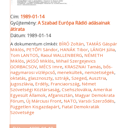
Cím:
1989-01-14
Gyűjtemény:
A Szabad Európa Rádió adásainak
átirata
Dátum:
1989-01-14
A dokumentum címkéi:
BÍRÓ Zoltán
,
TAMÁS Gáspár
Miklós
,
PETŐFI Sándor
,
HANÁK Tibor
,
LÁNGH Júlia
,
Tom LANTOS
,
Raoul WALLENBERG
,
NÉMETH
Miklós
,
JASSÓ Miklós
,
Mihail Szergejevics
GORBACSOV
,
MÉCS Imre
,
KRASZNAI Tamás
,
bős-
nagymarosi vízlépcső
,
menekültek
,
nemzetiségek
,
oktatás
,
glasznoszty
,
sztrájk
,
Szeged
,
Ausztria
,
Jugoszlávia
,
Erdély
,
Franciaország
,
Német
Szövetségi Köztársaság
,
Csehszlovákia
,
Amerikai
Egyesült Államok
,
Afganisztán
,
Magyar Demokrata
Fórum
,
Új Márciusi Front
,
NATO
,
Varsói Szerződés
,
Független Kisgazdapárt
,
Fiatal Demokraták
Szövetsége