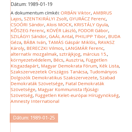
Dátum:
1989-01-19
A dokumentum címkéi:
ORBÁN Viktor
,
AMBRUS
Lajos
,
SZENTKIRÁLYI Zsolt
,
GYURÁCZ Ferenc
,
CSOÓRI Sándor
,
Alois MOCK
,
KRISTÁLY Gyula
,
KŐSZEG Ferenc
,
KÖVÉR László
,
FODOR Gábor
,
SZILÁGYI Sándor
,
GAÁL Antal
,
PHILIPP Tibor
,
BUDA
Géza
,
BÁBA Iván
,
TAMÁS Gáspár Miklós
,
RAVASZ
Károly
,
BERECZKI Vilmos
,
LANGMÁR Ferenc
,
alternatív mozgalmak
,
sztrájkjog
,
március 15.
,
környezetvédelem
,
Bécs
,
Ausztria
,
Független
Kisgazdapárt
,
Magyar Demokrata Fórum
,
Kék Lista
,
Szakszervezetek Országos Tanácsa
,
Tudományos
Dolgozók Demokratikus Szakszervezete
,
Szabad
Demokraták Szövetsége
,
Fiatal Demokraták
Szövetsége
,
Magyar Kommunista Ifjúsági
Szövetség
,
Független Kelet-európai Hírügynökség
,
Amnesty International
Dátum: 1989-01-25