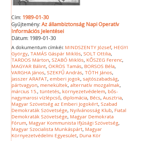
Cím:
1989-01-30
Gyűjtemény:
Az állambiztonság Napi Operatív
Információs Jelentései
Dátum:
1989-01-30
A dokumentum címkéi:
MINDSZENTY József
,
HEGYI
György
,
TAMÁS Gáspár Miklós
,
SOLT Ottilia
,
TARDOS Márton
,
SZABÓ Miklós
,
KŐSZEG Ferenc
,
MAGYAR Bálint
,
ÖKRÖS Tamás
,
BORSOS Béla
,
VARGHA János
,
SZEKFŰ András
,
TÓTH János
,
Jasszer ARAFAT
,
emberi jogok
,
sajtószabadság
,
pártvagyon
,
menekültek
,
alternatív mozgalmak
,
március 15.
,
tüntetés
,
környezetvédelem
,
bős-
nagymarosi vízlépcső
,
diplomácia
,
Bécs
,
Ausztria
,
Magyar Szövetség az Emberi Jogokért
,
Szabad
Demokraták Szövetsége
,
Nyilvánosság Klub
,
Fiatal
Demokraták Szövetsége
,
Magyar Demokrata
Fórum
,
Magyar Kommunista Ifjúsági Szövetség
,
Magyar Szocialista Munkáspárt
,
Magyar
Környezetvédelmi Egyesület
,
Duna Kör