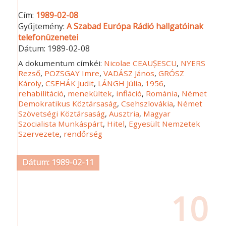
Cím:
1989-02-08
Gyűjtemény:
A Szabad Európa Rádió hallgatóinak
telefonüzenetei
Dátum:
1989-02-08
A dokumentum címkéi:
Nicolae CEAUȘESCU
,
NYERS
Rezső
,
POZSGAY Imre
,
VADÁSZ János
,
GRÓSZ
Károly
,
CSEHÁK Judit
,
LÁNGH Júlia
,
1956
,
rehabilitáció
,
menekültek
,
infláció
,
Románia
,
Német
Demokratikus Köztársaság
,
Csehszlovákia
,
Német
Szövetségi Köztársaság
,
Ausztria
,
Magyar
Szocialista Munkáspárt
,
Hitel
,
Egyesült Nemzetek
Szervezete
,
rendőrség
Dátum: 1989-02-11
10