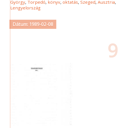
György
,
Torpedó
,
könyv
,
oktatás
,
Szeged
,
Ausztria
,
Lengyelország
Dátum: 1989-02-08
9