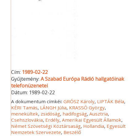
Cím:
1989-02-22
Gyűjtemény:
A Szabad Európa Rádió hallgatóinak
telefonüzenetei
Dátum:
1989-02-22
A dokumentum címkéi:
GRÓSZ Károly
,
LIPTÁK Béla
,
KÉRI Tamás
,
LÁNGH Júlia
,
KRASSÓ György
,
menekültek
,
zsidóság
,
hadifogság
,
Ausztria
,
Csehszlovákia
,
Erdély
,
Amerikai Egyesült Államok
,
Német Szövetségi Köztársaság
,
Hollandia
,
Egyesült
Nemzetek Szervezete
,
Beszélő