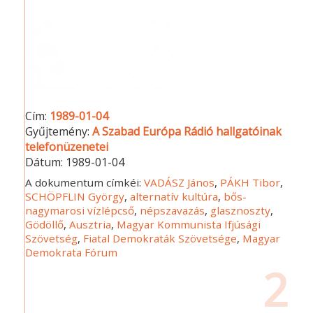
Cím:
1989-01-04
Gyűjtemény:
A Szabad Európa Rádió hallgatóinak
telefonüzenetei
Dátum:
1989-01-04
A dokumentum címkéi:
VADÁSZ János
,
PÁKH Tibor
,
SCHÖPFLIN György
,
alternatív kultúra
,
bős-
nagymarosi vízlépcső
,
népszavazás
,
glasznoszty
,
Gödöllő
,
Ausztria
,
Magyar Kommunista Ifjúsági
Szövetség
,
Fiatal Demokraták Szövetsége
,
Magyar
Demokrata Fórum
2