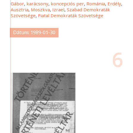
Gábor
,
karácsony
,
koncepciós per
,
Románia
,
Erdély
,
Ausztria
,
Moszkva
,
Izrael
,
Szabad Demokraták
Szövetsége
,
Fiatal Demokraták Szövetsége
Dátum: 1989-01-30
6