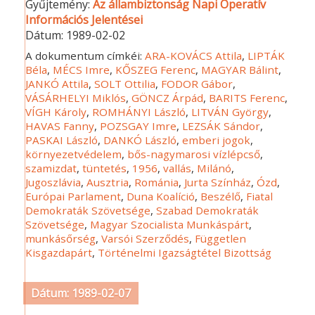
Gyűjtemény:
Az állambiztonság Napi Operatív
Információs Jelentései
Dátum:
1989-02-02
A dokumentum címkéi:
ARA-KOVÁCS Attila
,
LIPTÁK
Béla
,
MÉCS Imre
,
KŐSZEG Ferenc
,
MAGYAR Bálint
,
JANKÓ Attila
,
SOLT Ottilia
,
FODOR Gábor
,
VÁSÁRHELYI Miklós
,
GÖNCZ Árpád
,
BARITS Ferenc
,
VÍGH Károly
,
ROMHÁNYI László
,
LITVÁN György
,
HAVAS Fanny
,
POZSGAY Imre
,
LEZSÁK Sándor
,
PASKAI László
,
DANKÓ László
,
emberi jogok
,
környezetvédelem
,
bős-nagymarosi vízlépcső
,
szamizdat
,
tüntetés
,
1956
,
vallás
,
Milánó
,
Jugoszlávia
,
Ausztria
,
Románia
,
Jurta Színház
,
Ózd
,
Európai Parlament
,
Duna Koalíció
,
Beszélő
,
Fiatal
Demokraták Szövetsége
,
Szabad Demokraták
Szövetsége
,
Magyar Szocialista Munkáspárt
,
munkásőrség
,
Varsói Szerződés
,
Független
Kisgazdapárt
,
Történelmi Igazságtétel Bizottság
Dátum: 1989-02-07