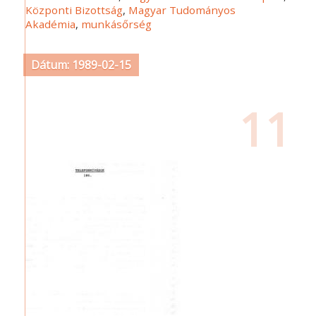
Központi Bizottság
,
Magyar Tudományos
Akadémia
,
munkásőrség
Dátum: 1989-02-15
11