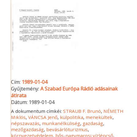
Cím:
1989-01-04
Gyűjtemény:
A Szabad Európa Rádió adásainak
átirata
Dátum:
1989-01-04
A dokumentum címkéi:
STRAUB F. Brunó
,
NÉMETH
Miklós
,
VÁNCSA Jenő
,
külpolitika
,
menekültek
,
népszavazás
,
munkanélküliség
,
gazdaság
,
mezőgazdaság
,
bevásárlóturizmus
,
környezetvédelem
,
bős-nagymarosi vízlépcső
,