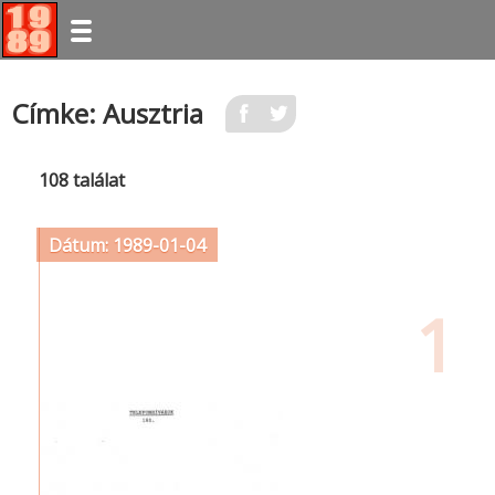
Ugrás
Címke: Ausztria
a
tartalomra
108 találat
Dátum: 1989-01-04
1