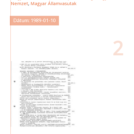
Nemzet
,
Magyar Államvasutak
Dátum: 1989-01-10
2