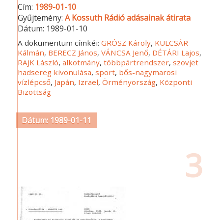
Cím:
1989-01-10
Gyűjtemény:
A Kossuth Rádió adásainak átirata
Dátum:
1989-01-10
A dokumentum címkéi:
GRÓSZ Károly
,
KULCSÁR
Kálmán
,
BERECZ János
,
VÁNCSA Jenő
,
DÉTÁRI Lajos
,
RAJK László
,
alkotmány
,
többpártrendszer
,
szovjet
hadsereg kivonulása
,
sport
,
bős-nagymarosi
vízlépcső
,
Japán
,
Izrael
,
Örményország
,
Központi
Bizottság
Dátum: 1989-01-11
3