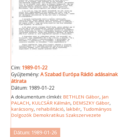
Cím:
1989-01-22
Gyűjtemény:
A Szabad Európa Rádió adásainak
átirata
Dátum:
1989-01-22
A dokumentum címkéi:
BETHLEN Gábor
,
Jan
PALACH
,
KULCSÁR Kálmán
,
DEMSZKY Gábor
,
karácsony
,
rehabilitáció
,
lakbér
,
Tudományos
Dolgozók Demokratikus Szakszervezete
Dátum: 1989-01-26