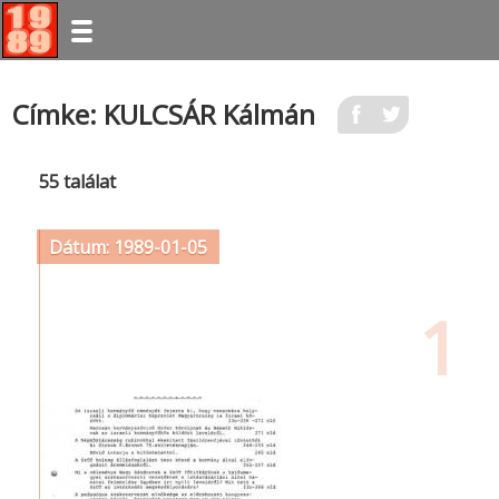
Ugrás
Címke: KULCSÁR Kálmán
a
tartalomra
55 találat
Dátum: 1989-01-05
1