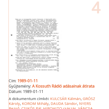
4
Cím:
1989-01-11
Gyűjtemény:
A Kossuth Rádió adásainak átirata
Dátum:
1989-01-11
A dokumentum címkéi:
KULCSÁR Kálmán
,
GRÓSZ
Károly
,
KOROM Mihály
,
DAUDA Sándor
,
NYERS
Rezső
,
CSIKÓS Pál
,
HIROHITO császár
,
VÁNCSA