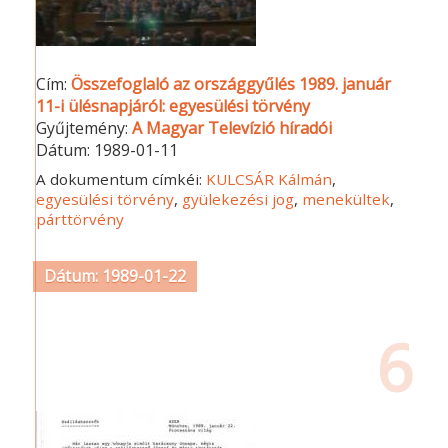
Cím:
Összefoglaló az országgyűlés 1989. január
11-i ülésnapjáról: egyesülési törvény
Gyűjtemény:
A Magyar Televízió híradói
Dátum:
1989-01-11
A dokumentum címkéi:
KULCSÁR Kálmán
,
egyesülési törvény
,
gyülekezési jog
,
menekültek
,
párttörvény
Dátum: 1989-01-22
6