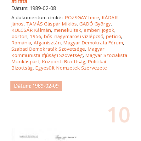
átirata
Dátum:
1989-02-08
A dokumentum címkéi:
POZSGAY Imre
,
KÁDÁR
János
,
TAMÁS Gáspár Miklós
,
GADÓ György
,
KULCSÁR Kálmán
,
menekültek
,
emberi jogok
,
börtön
,
1956
,
bős-nagymarosi vízlépcső
,
petíció
,
Románia
,
Afganisztán
,
Magyar Demokrata Fórum
,
Szabad Demokraták Szövetsége
,
Magyar
Kommunista Ifjúsági Szövetség
,
Magyar Szocialista
Munkáspárt
,
Központi Bizottság
,
Politikai
Bizottság
,
Egyesült Nemzetek Szervezete
Dátum: 1989-02-09
10