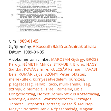
Cím:
1989-01-05
Gyűjtemény:
A Kossuth Rádió adásainak átirata
Dátum:
1989-01-05
A dokumentum címkéi:
MAROSÁN György
,
GRÓSZ
Károly
,
NÉMETH Miklós
,
STRAUB F. Brunó
,
NAGY
Sándor
,
KOVÁCS Imre
,
KULCSÁR Kálmán
,
HAVASI
Béla
,
KOMÁR Lajos
,
SZŐNYI Péter
,
oktatás
,
menekültek
,
környezetvédelem
,
bűnözés
,
piacgazdaság
,
rehabilitáció
,
munkanélküliség
,
sztrájk
,
diplomácia
,
Izrael
,
Románia
,
Líbia
,
Lengyelország
,
Német Demokratikus Köztársaság
,
Norvégia
,
Albánia
,
Szakszervezetek Országos
Tanácsa
,
Központi Bizottság
,
Beszélő
,
Mai Nap
,
Magyar Nemzeti Bank
,
Népszabadság
,
Magyar