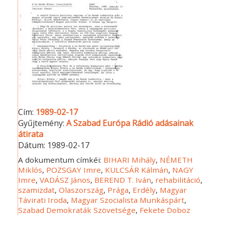
Cím:
1989-02-17
Gyűjtemény:
A Szabad Európa Rádió adásainak
átirata
Dátum:
1989-02-17
A dokumentum címkéi:
BIHARI Mihály
,
NÉMETH
Miklós
,
POZSGAY Imre
,
KULCSÁR Kálmán
,
NAGY
Imre
,
VADÁSZ János
,
BEREND T. Iván
,
rehabilitáció
,
szamizdat
,
Olaszország
,
Prága
,
Erdély
,
Magyar
Távirati Iroda
,
Magyar Szocialista Munkáspárt
,
Szabad Demokraták Szövetsége
,
Fekete Doboz