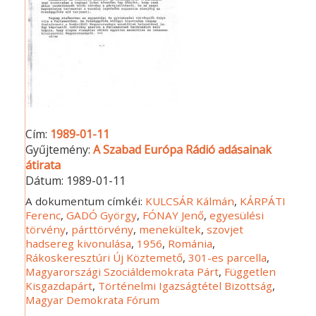
Cím:
1989-01-11
Gyűjtemény:
A Szabad Európa Rádió adásainak
átirata
Dátum:
1989-01-11
A dokumentum címkéi:
KULCSÁR Kálmán
,
KÁRPÁTI
Ferenc
,
GADÓ György
,
FÓNAY Jenő
,
egyesülési
törvény
,
párttörvény
,
menekültek
,
szovjet
hadsereg kivonulása
,
1956
,
Románia
,
Rákoskeresztúri Új Köztemető
,
301-es parcella
,
Magyarországi Szociáldemokrata Párt
,
Független
Kisgazdapárt
,
Történelmi Igazságtétel Bizottság
,
Magyar Demokrata Fórum