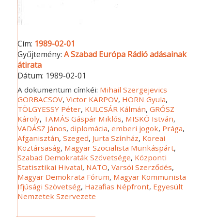
Cím:
1989-02-01
Gyűjtemény:
A Szabad Európa Rádió adásainak
átirata
Dátum:
1989-02-01
A dokumentum címkéi:
Mihail Szergejevics
GORBACSOV
,
Victor KARPOV
,
HORN Gyula
,
TÖLGYESSY Péter
,
KULCSÁR Kálmán
,
GRÓSZ
Károly
,
TAMÁS Gáspár Miklós
,
MISKÓ István
,
VADÁSZ János
,
diplomácia
,
emberi jogok
,
Prága
,
Afganisztán
,
Szeged
,
Jurta Színház
,
Koreai
Köztársaság
,
Magyar Szocialista Munkáspárt
,
Szabad Demokraták Szövetsége
,
Központi
Statisztikai Hivatal
,
NATO
,
Varsói Szerződés
,
Magyar Demokrata Fórum
,
Magyar Kommunista
Ifjúsági Szövetség
,
Hazafias Népfront
,
Egyesült
Nemzetek Szervezete