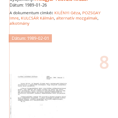
Dátum:
1989-01-26
A dokumentum címkéi:
KILÉNYI Géza
,
POZSGAY
Imre
,
KULCSÁR Kálmán
,
alternatív mozgalmak
,
alkotmány
Dátum: 1989-02-01
8