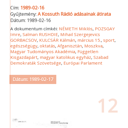
Cím:
1989-02-16
Gyűjtemény:
A Kossuth Rádió adásainak átirata
Dátum:
1989-02-16
A dokumentum címkéi:
NÉMETH Miklós
,
POZSGAY
Imre
,
Salman RUSHDIE
,
Mihail Szergejevics
GORBACSOV
,
KULCSÁR Kálmán
,
március 15.
,
sport
,
egészségügy
,
oktatás
,
Afganisztán
,
Moszkva
,
Magyar Tudományos Akadémia
,
Független
Kisgazdapárt
,
magyar katolikus egyház
,
Szabad
Demokraták Szövetsége
,
Európai Parlament
Dátum: 1989-02-17
12