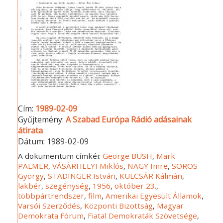
Cím:
1989-02-09
Gyűjtemény:
A Szabad Európa Rádió adásainak
átirata
Dátum:
1989-02-09
A dokumentum címkéi:
George BUSH
,
Mark
PALMER
,
VÁSÁRHELYI Miklós
,
NAGY Imre
,
SOROS
György
,
STADINGER István
,
KULCSÁR Kálmán
,
lakbér
,
szegénység
,
1956
,
október 23.
,
többpártrendszer
,
film
,
Amerikai Egyesült Államok
,
Varsói Szerződés
,
Központi Bizottság
,
Magyar
Demokrata Fórum
,
Fiatal Demokraták Szövetsége
,