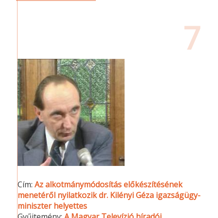
7
Cím:
Az alkotmánymódosítás előkészítésének
menetéről nyilatkozik dr. Kilényi Géza igazságügy-
miniszter helyettes
Gyűjtemény:
A Magyar Televízió híradói