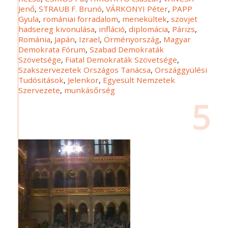
Jenő
,
STRAUB F. Brunó
,
VÁRKONYI Péter
,
PAPP
Gyula
,
romániai forradalom
,
menekültek
,
szovjet
hadsereg kivonulása
,
infláció
,
diplomácia
,
Párizs
,
Románia
,
Japán
,
Izrael
,
Örményország
,
Magyar
Demokrata Fórum
,
Szabad Demokraták
Szövetsége
,
Fiatal Demokraták Szövetsége
,
Szakszervezetek Országos Tanácsa
,
Országgyülési
Tudósitások
,
Jelenkor
,
Egyesült Nemzetek
Szervezete
,
munkásőrség
5