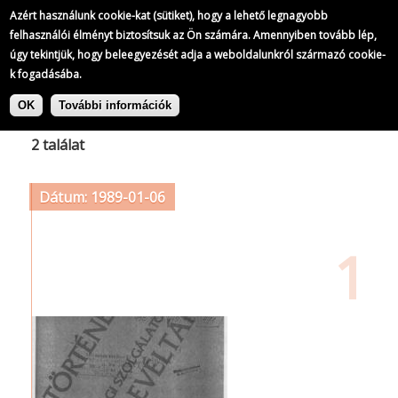
Azért használunk cookie-kat (sütiket), hogy a lehető legnagyobb
felhasználói élményt biztosítsuk az Ön számára. Amennyiben tovább lép,
úgy tekintjük, hogy beleegyezését adja a weboldalunkról származó cookie-
k fogadásába.
Ugrás
Címke: BME Zöld Klub
a
OK
További információk
tartalomra
2 találat
Dátum: 1989-01-06
1