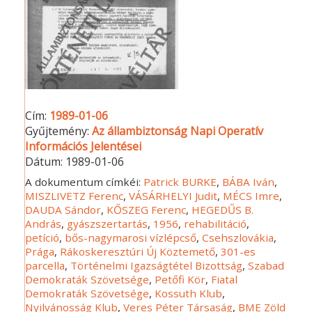
Cím:
1989-01-06
Gyűjtemény:
Az állambiztonság Napi Operatív
Információs Jelentései
Dátum:
1989-01-06
A dokumentum címkéi:
Patrick BURKE
,
BÁBA Iván
,
MISZLIVETZ Ferenc
,
VÁSÁRHELYI Judit
,
MÉCS Imre
,
DAUDA Sándor
,
KŐSZEG Ferenc
,
HEGEDŰS B.
András
,
gyászszertartás
,
1956
,
rehabilitáció
,
petíció
,
bős-nagymarosi vízlépcső
,
Csehszlovákia
,
Prága
,
Rákoskeresztúri Új Köztemető
,
301-es
parcella
,
Történelmi Igazságtétel Bizottság
,
Szabad
Demokraták Szövetsége
,
Petőfi Kör
,
Fiatal
Demokraták Szövetsége
,
Kossuth Klub
,
Nyilvánosság Klub
,
Veres Péter Társaság
,
BME Zöld