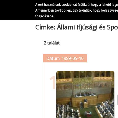
Azért használunk cookie-kat (sütiket), hogy a lehető le
Amennyiben tovább lép, úgy tekintjük, hogy beleegyez
fogadásába.
Ugrás
Címke: Állami Ifjúsági és Spo
a
tartalomra
2 találat
Dátum: 1989-05-10
1