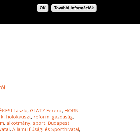
OK
További információk
ról
ÉKESI László
,
GLATZ Ferenc
,
HORN
ek
,
holokauszt
,
reform
,
gazdaság
,
rm
,
alkotmány
,
sport
,
Budapesti
vatal
,
Állami Ifjúsági és Sporthivatal
,