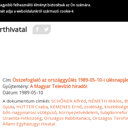
gnagyobb felhasználói élményt biztosítsuk az Ön számára.
ését adja a weboldalunkról származó cookie-k
rthivatal
Cím:
Összefoglaló az országgyűlés 1989-05-10-i ülésnapjá
Gyűjtemény:
A Magyar Televízió híradói
Dátum:
1989-05-10
A dokumentum címkéi:
SCHŐNER Alfréd
,
NÉMETH Miklós
,
B
Gyula
,
HÜTTER Csaba
,
KEMENES Ernő
,
zsidóság
,
kisebbség
bős-nagymarosi vízlépcső
,
környezetvédelem
,
tulajdonrefo
Izraelita Hitközség
,
Országos Rabbitanács
,
Országos Tervhi
Állami Egyházügyi Hivatal