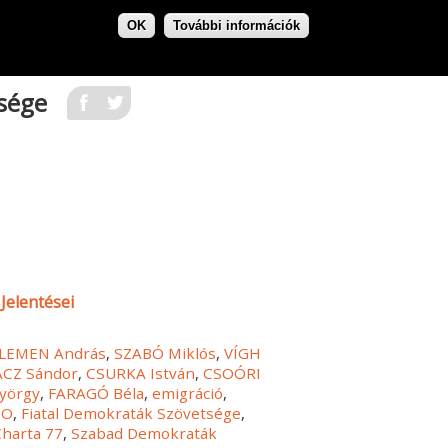
OK
További információk
tsége
Jelentései
LEMEN András
,
SZABÓ Miklós
,
VÍGH
ÁCZ Sándor
,
CSURKA István
,
CSOÓRI
yörgy
,
FARAGÓ Béla
,
emigráció
,
TO
,
Fiatal Demokraták Szövetsége
,
Charta 77
,
Szabad Demokraták