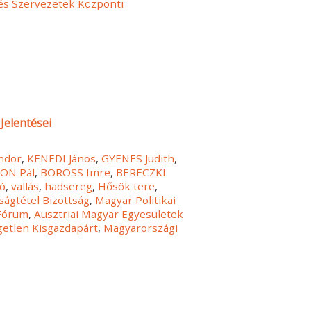
 és Szervezetek Központi
Jelentései
ndor
,
KENEDI János
,
GYENES Judith
,
ON Pál
,
BOROSS Imre
,
BERECZKI
ió
,
vallás
,
hadsereg
,
Hősök tere
,
ságtétel Bizottság
,
Magyar Politikai
Fórum
,
Ausztriai Magyar Egyesületek
getlen Kisgazdapárt
,
Magyarországi