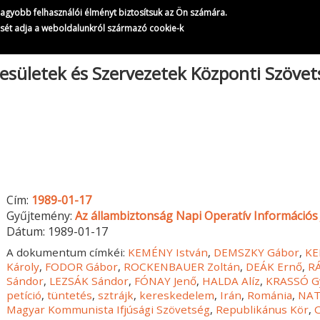
gnagyobb felhasználói élményt biztosítsuk az Ön számára.
ését adja a weboldalunkról származó cookie-k
esületek és Szervezetek Központi Szöve
Cím:
1989-01-17
Gyűjtemény:
Az állambiztonság Napi Operatív Információs 
Dátum:
1989-01-17
A dokumentum címkéi:
KEMÉNY István
,
DEMSZKY Gábor
,
KE
Károly
,
FODOR Gábor
,
ROCKENBAUER Zoltán
,
DEÁK Ernő
,
R
Sándor
,
LEZSÁK Sándor
,
FÓNAY Jenő
,
HALDA Alíz
,
KRASSÓ G
petíció
,
tüntetés
,
sztrájk
,
kereskedelem
,
Irán
,
Románia
,
NA
Magyar Kommunista Ifjúsági Szövetség
,
Republikánus Kör
,