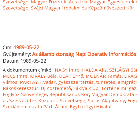
Szövetsége
,
Magyar Füzetek
,
Ausztriai Magyar Egyesületek
Szövetsége
,
Svájci Magyar Irodalmi és Képzőművészeti Kör
Cím:
1989-05-22
Gyűjtemény:
Az állambiztonság Napi Operatív Információs 
Dátum:
1989-05-22
A dokumentum címkéi:
NAGY Imre
,
HALDA Alíz
,
SZILÁGYI Sá
MÉCS Imre
,
KIRÁLY Béla
,
DEÁK Ernő
,
MOLNÁR Tamás
,
DRAG
Vilmos
,
PÁRTAY Tivadar
,
gyászszertartás
,
tüntetés
,
emigrác
Rákoskeresztúri Új Köztemető
,
Fáklya Klub
,
Történelmi Igaz
Foglyok Szövetsége
,
Republikánus Kör
,
Magyar Demokrata 
és Szervezetek Központi Szövetsége
,
Soros Alapítvány
,
Füg
Szociáldemokrata Párt
,
Állami Egyházügyi Hivatal