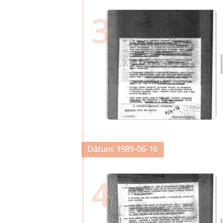
3
Dátum: 1989-06-16
4