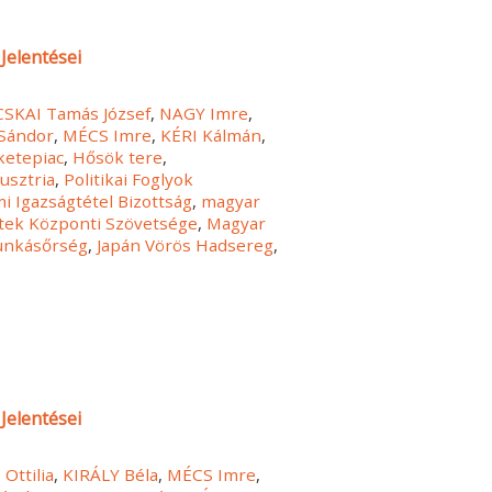
Jelentései
SKAI Tamás József
,
NAGY Imre
,
Sándor
,
MÉCS Imre
,
KÉRI Kálmán
,
ketepiac
,
Hősök tere
,
usztria
,
Politikai Foglyok
i Igazságtétel Bizottság
,
magyar
etek Központi Szövetsége
,
Magyar
nkásőrség
,
Japán Vörös Hadsereg
,
Jelentései
Ottilia
,
KIRÁLY Béla
,
MÉCS Imre
,