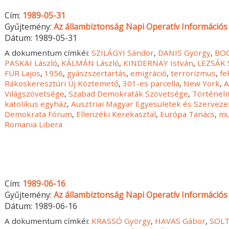
Cím:
1989-05-31
Gyűjtemény:
Az állambiztonság Napi Operatív Információs 
Dátum:
1989-05-31
A dokumentum címkéi:
SZILÁGYI Sándor
,
DANIS György
,
BOC
PASKAI László
,
KÁLMÁN László
,
KINDERNAY István
,
LEZSÁK 
FÜR Lajos
,
1956
,
gyászszertartás
,
emigráció
,
terrorizmus
,
fe
Rákoskeresztúri Új Köztemető
,
301-es parcella
,
New York
,
A
Világszövetsége
,
Szabad Demokraták Szövetsége
,
Történelm
katolikus egyház
,
Ausztriai Magyar Egyesületek és Szervez
Demokrata Fórum
,
Ellenzéki Kerekasztal
,
Európa Tanács
,
mu
Romania Libera
Cím:
1989-06-16
Gyűjtemény:
Az állambiztonság Napi Operatív Információs 
Dátum:
1989-06-16
A dokumentum címkéi:
KRASSÓ György
,
HAVAS Gábor
,
SOLT 