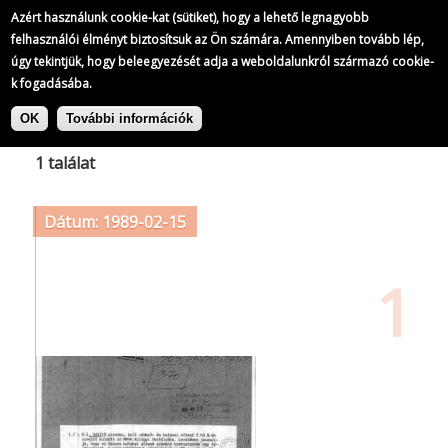
Azért használunk cookie-kat (sütiket), hogy a lehető legnagyobb
felhasználói élményt biztosítsuk az Ön számára. Amennyiben tovább lép,
úgy tekintjük, hogy beleegyezését adja a weboldalunkról származó cookie-
k fogadásába.
Ugrás
Címke: Szabad Tér Kiadó
a
OK
További információk
tartalomra
1 találat
Dátum: 1989-02-15
1