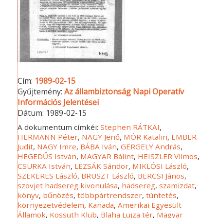
Cím:
1989-02-15
Gyűjtemény:
Az állambiztonság Napi Operatív
Információs Jelentései
Dátum:
1989-02-15
A dokumentum címkéi:
Stephen RÁTKAI
,
HERMANN Péter
,
NAGY Jenő
,
MÓR Katalin
,
EMBER
Judit
,
NAGY Imre
,
BÁBA Iván
,
GERGELY András
,
HEGEDŰS István
,
MAGYAR Bálint
,
HEISZLER Vilmos
,
CSURKA István
,
LEZSÁK Sándor
,
MIKLÓSI László
,
SZEKERES László
,
BRUSZT László
,
BERCSI János
,
szovjet hadsereg kivonulása
,
hadsereg
,
szamizdat
,
könyv
,
bűnözés
,
többpártrendszer
,
tüntetés
,
környezetvédelem
,
Kanada
,
Amerikai Egyesült
Államok
,
Kossuth Klub
,
Blaha Lujza tér
,
Magyar