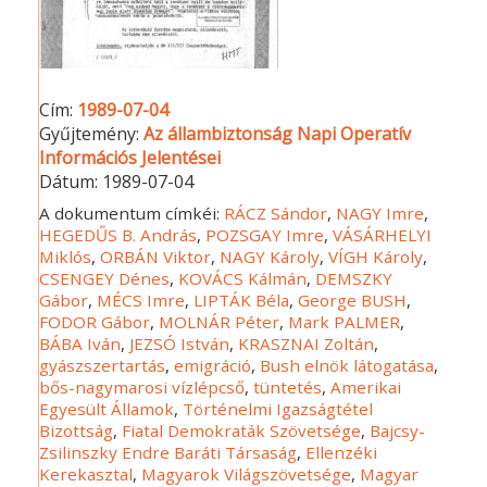
Cím:
1989-07-04
Gyűjtemény:
Az állambiztonság Napi Operatív
Információs Jelentései
Dátum:
1989-07-04
A dokumentum címkéi:
RÁCZ Sándor
,
NAGY Imre
,
HEGEDŰS B. András
,
POZSGAY Imre
,
VÁSÁRHELYI
Miklós
,
ORBÁN Viktor
,
NAGY Károly
,
VÍGH Károly
,
CSENGEY Dénes
,
KOVÁCS Kálmán
,
DEMSZKY
Gábor
,
MÉCS Imre
,
LIPTÁK Béla
,
George BUSH
,
FODOR Gábor
,
MOLNÁR Péter
,
Mark PALMER
,
BÁBA Iván
,
JEZSÓ István
,
KRASZNAI Zoltán
,
gyászszertartás
,
emigráció
,
Bush elnök látogatása
,
bős-nagymarosi vízlépcső
,
tüntetés
,
Amerikai
Egyesült Államok
,
Történelmi Igazságtétel
Bizottság
,
Fiatal Demokraták Szövetsége
,
Bajcsy-
Zsilinszky Endre Baráti Társaság
,
Ellenzéki
Kerekasztal
,
Magyarok Világszövetsége
,
Magyar