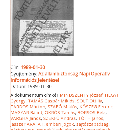
Cím:
1989-01-30
Gyűjtemény:
Az állambiztonság Napi Operatív
Információs Jelentései
Dátum:
1989-01-30
A dokumentum címkéi:
MINDSZENTY József
,
HEGYI
György
,
TAMÁS Gáspár Miklós
,
SOLT Ottilia
,
TARDOS Márton
,
SZABÓ Miklós
,
KŐSZEG Ferenc
,
MAGYAR Bálint
,
ÖKRÖS Tamás
,
BORSOS Béla
,
VARGHA János
,
SZEKFŰ András
,
TÓTH János
,
Jasszer ARAFAT
,
emberi jogok
,
sajtószabadság
,
pártvagyon
,
menekültek
,
alternatív mozgalmak
,