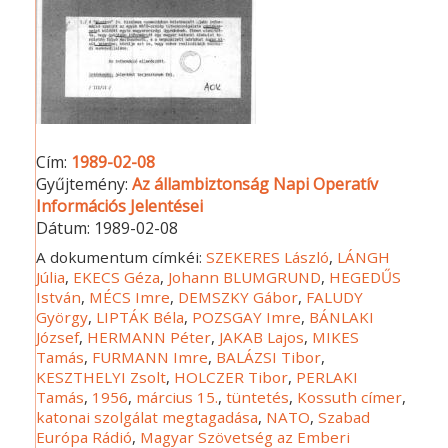
Cím:
1989-02-08
Gyűjtemény:
Az állambiztonság Napi Operatív
Információs Jelentései
Dátum:
1989-02-08
A dokumentum címkéi:
SZEKERES László
,
LÁNGH
Júlia
,
EKECS Géza
,
Johann BLUMGRUND
,
HEGEDŰS
István
,
MÉCS Imre
,
DEMSZKY Gábor
,
FALUDY
György
,
LIPTÁK Béla
,
POZSGAY Imre
,
BÁNLAKI
József
,
HERMANN Péter
,
JAKAB Lajos
,
MIKES
Tamás
,
FURMANN Imre
,
BALÁZSI Tibor
,
KESZTHELYI Zsolt
,
HOLCZER Tibor
,
PERLAKI
Tamás
,
1956
,
március 15.
,
tüntetés
,
Kossuth címer
,
katonai szolgálat megtagadása
,
NATO
,
Szabad
Európa Rádió
,
Magyar Szövetség az Emberi