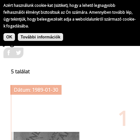
Azért használunk cookie-kat (sütiket), hogy a lehető legnagyobb
felhasználói élményt biztosítsuk az Ön számára. Amennyiben tovább lép,
úgy tekintjük, hogy beleegyezését adja a weboldalunkról származó cookie-
k fogadásába.
Ugrás
Címke: Magyar Szövetség az Emberi
a
OK
További információk
Jogokért
tartalomra
5 találat
Dátum: 1989-01-30
1