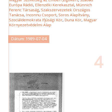
Európa Rádió
,
Ellenzéki Kerekasztal
,
Münnich
Ferenc Társaság
,
Szakszervezetek Országos
Tanácsa
,
Inconnu Csoport
,
Soros Alapítvány
,
Szociáldemokrata Ifjúsági Kör
,
Duna Kör
,
Magyar
Környezetvédelmi Alap
Dátum: 1989-07-04
4