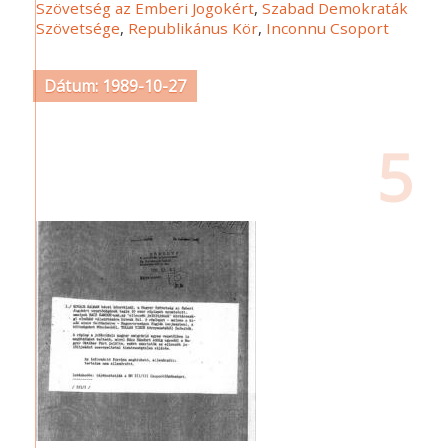
Szövetség az Emberi Jogokért
,
Szabad Demokraták
Szövetsége
,
Republikánus Kör
,
Inconnu Csoport
Dátum: 1989-10-27
5