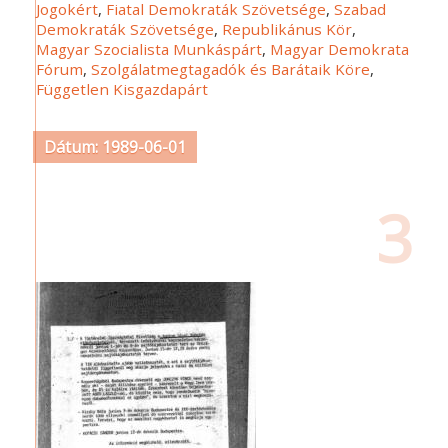
Jogokért
,
Fiatal Demokraták Szövetsége
,
Szabad
Demokraták Szövetsége
,
Republikánus Kör
,
Magyar Szocialista Munkáspárt
,
Magyar Demokrata
Fórum
,
Szolgálatmegtagadók és Barátaik Köre
,
Független Kisgazdapárt
Dátum: 1989-06-01
3