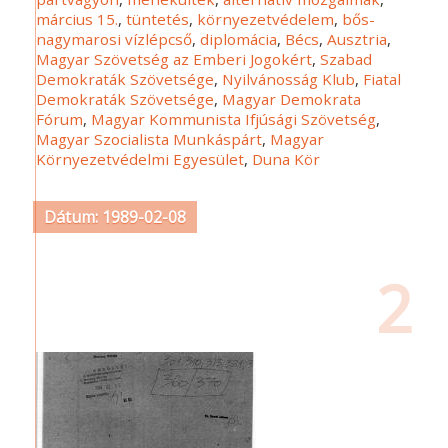
március 15.
,
tüntetés
,
környezetvédelem
,
bős-
nagymarosi vízlépcső
,
diplomácia
,
Bécs
,
Ausztria
,
Magyar Szövetség az Emberi Jogokért
,
Szabad
Demokraták Szövetsége
,
Nyilvánosság Klub
,
Fiatal
Demokraták Szövetsége
,
Magyar Demokrata
Fórum
,
Magyar Kommunista Ifjúsági Szövetség
,
Magyar Szocialista Munkáspárt
,
Magyar
Környezetvédelmi Egyesület
,
Duna Kör
Dátum: 1989-02-08
2