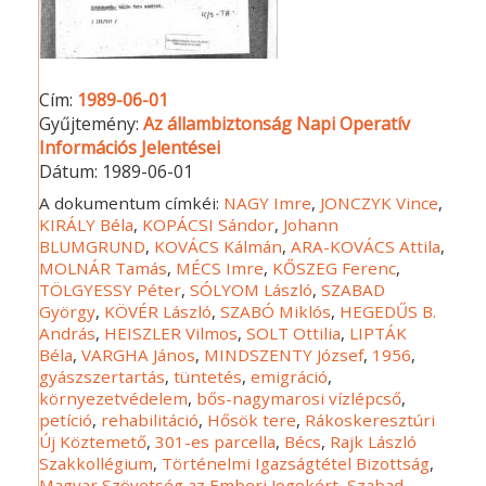
Cím:
1989-06-01
Gyűjtemény:
Az állambiztonság Napi Operatív
Információs Jelentései
Dátum:
1989-06-01
A dokumentum címkéi:
NAGY Imre
,
JONCZYK Vince
,
KIRÁLY Béla
,
KOPÁCSI Sándor
,
Johann
BLUMGRUND
,
KOVÁCS Kálmán
,
ARA-KOVÁCS Attila
,
MOLNÁR Tamás
,
MÉCS Imre
,
KŐSZEG Ferenc
,
TÖLGYESSY Péter
,
SÓLYOM László
,
SZABAD
György
,
KÖVÉR László
,
SZABÓ Miklós
,
HEGEDŰS B.
András
,
HEISZLER Vilmos
,
SOLT Ottilia
,
LIPTÁK
Béla
,
VARGHA János
,
MINDSZENTY József
,
1956
,
gyászszertartás
,
tüntetés
,
emigráció
,
környezetvédelem
,
bős-nagymarosi vízlépcső
,
petíció
,
rehabilitáció
,
Hősök tere
,
Rákoskeresztúri
Új Köztemető
,
301-es parcella
,
Bécs
,
Rajk László
Szakkollégium
,
Történelmi Igazságtétel Bizottság
,
Magyar Szövetség az Emberi Jogokért
,
Szabad