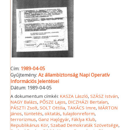
Cím:
1989-04-05
Gyűjtemény:
Az állambiztonság Napi Operatív
Információs Jelentései
Dátum:
1989-04-05
A dokumentum címkéi:
KASZA László
,
SZÁSZ István
,
NAGY Balázs
,
PŐSZE Lajos
,
DICZHÁZI Bertalan
,
PÁSZTI Zsolt
,
SOLT Ottilia
,
TAKÁCS Imre
,
MÁRTON
János
,
tüntetés
,
oktatás
,
tulajdonreform
,
terrorizmus
,
Ganz Hajógyár
,
Fáklya Klub
,
Republikánus Kör
,
Szabad Demokraták Szövetsége
,