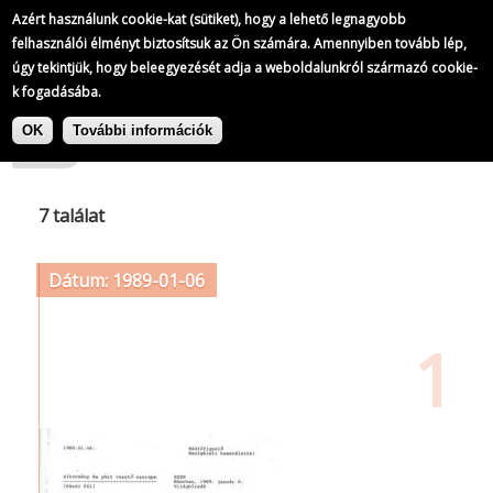
Azért használunk cookie-kat (sütiket), hogy a lehető legnagyobb
felhasználói élményt biztosítsuk az Ön számára. Amennyiben tovább lép,
úgy tekintjük, hogy beleegyezését adja a weboldalunkról származó cookie-
k fogadásába.
Ugrás
Címke: Független Jogvédő Szolgálat
a
OK
További információk
tartalomra
7 találat
Dátum: 1989-01-06
1