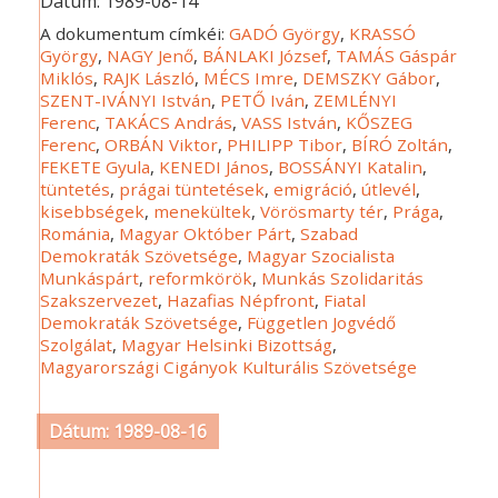
Dátum:
1989-08-14
A dokumentum címkéi:
GADÓ György
,
KRASSÓ
György
,
NAGY Jenő
,
BÁNLAKI József
,
TAMÁS Gáspár
Miklós
,
RAJK László
,
MÉCS Imre
,
DEMSZKY Gábor
,
SZENT-IVÁNYI István
,
PETŐ Iván
,
ZEMLÉNYI
Ferenc
,
TAKÁCS András
,
VASS István
,
KŐSZEG
Ferenc
,
ORBÁN Viktor
,
PHILIPP Tibor
,
BÍRÓ Zoltán
,
FEKETE Gyula
,
KENEDI János
,
BOSSÁNYI Katalin
,
tüntetés
,
prágai tüntetések
,
emigráció
,
útlevél
,
kisebbségek
,
menekültek
,
Vörösmarty tér
,
Prága
,
Románia
,
Magyar Október Párt
,
Szabad
Demokraták Szövetsége
,
Magyar Szocialista
Munkáspárt
,
reformkörök
,
Munkás Szolidaritás
Szakszervezet
,
Hazafias Népfront
,
Fiatal
Demokraták Szövetsége
,
Független Jogvédő
Szolgálat
,
Magyar Helsinki Bizottság
,
Magyarországi Cigányok Kulturális Szövetsége
Dátum: 1989-08-16