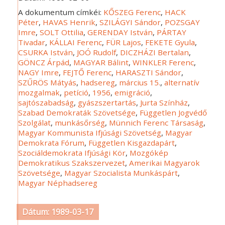
A dokumentum címkéi:
KŐSZEG Ferenc
,
HACK
Péter
,
HAVAS Henrik
,
SZILÁGYI Sándor
,
POZSGAY
Imre
,
SOLT Ottilia
,
GERENDAY István
,
PÁRTAY
Tivadar
,
KÁLLAI Ferenc
,
FÜR Lajos
,
FEKETE Gyula
,
CSURKA István
,
JOÓ Rudolf
,
DICZHÁZI Bertalan
,
GÖNCZ Árpád
,
MAGYAR Bálint
,
WINKLER Ferenc
,
NAGY Imre
,
FEJTŐ Ferenc
,
HARASZTI Sándor
,
SZŰRÖS Mátyás
,
hadsereg
,
március 15.
,
alternatív
mozgalmak
,
petíció
,
1956
,
emigráció
,
sajtószabadság
,
gyászszertartás
,
Jurta Színház
,
Szabad Demokraták Szövetsége
,
Független Jogvédő
Szolgálat
,
munkásőrség
,
Münnich Ferenc Társaság
,
Magyar Kommunista Ifjúsági Szövetség
,
Magyar
Demokrata Fórum
,
Független Kisgazdapárt
,
Szociáldemokrata Ifjúsági Kör
,
Mozgókép
Demokratikus Szakszervezet
,
Amerikai Magyarok
Szövetsége
,
Magyar Szocialista Munkáspárt
,
Magyar Néphadsereg
Dátum: 1989-03-17