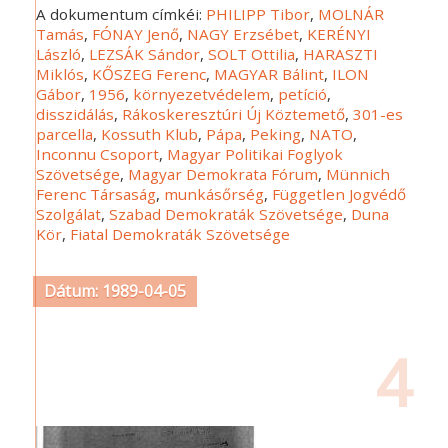
A dokumentum címkéi:
PHILIPP Tibor
,
MOLNÁR
Tamás
,
FÓNAY Jenő
,
NAGY Erzsébet
,
KERÉNYI
László
,
LEZSÁK Sándor
,
SOLT Ottilia
,
HARASZTI
Miklós
,
KŐSZEG Ferenc
,
MAGYAR Bálint
,
ILON
Gábor
,
1956
,
környezetvédelem
,
petíció
,
disszidálás
,
Rákoskeresztúri Új Köztemető
,
301-es
parcella
,
Kossuth Klub
,
Pápa
,
Peking
,
NATO
,
Inconnu Csoport
,
Magyar Politikai Foglyok
Szövetsége
,
Magyar Demokrata Fórum
,
Münnich
Ferenc Társaság
,
munkásőrség
,
Független Jogvédő
Szolgálat
,
Szabad Demokraták Szövetsége
,
Duna
Kör
,
Fiatal Demokraták Szövetsége
Dátum: 1989-04-05
4