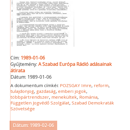
Cím:
1989-01-06
Gyűjtemény:
A Szabad Európa Rádió adásainak
átirata
Dátum:
1989-01-06
A dokumentum címkéi:
POZSGAY Imre
,
reform
,
tulajdonjog
,
gazdaság
,
emberi jogok
,
többpártrendszer
,
menekültek
,
Románia
,
Független Jogvédő Szolgálat
,
Szabad Demokraták
Szövetsége
Dátum: 1989-02-06