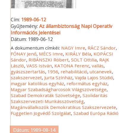
Cím:
1989-06-12
Gyűjtemény:
Az állambiztonság Napi Operatív
Információs Jelentései
Dátum:
1989-06-12
A dokumentum címkéi:
NAGY Imre
,
RÁCZ Sándor
,
FÓNAY Jenő
,
MÉCS Imre
,
KIRÁLY Béla
,
KOPÁCSI
Sándor
,
RIBÁNSZKI Róbert
,
SOLT Ottilia
,
RAJK
László
,
VASS István
,
KATONA Ferenc
,
vallás
,
gyászszertartás
,
1956
,
rehabilitáció
,
utcanevek
,
szakszervezet
,
Jurta Színház
,
Vajda Lajos Stúdió
,
magyar katolikus egyház
,
református egyház
,
Magyar Szabadságharcosok Világszövetsége
,
Szabad Demokraták Szövetsége
,
Szolidaritás
Szakszervezeti Munkásszövetség
,
Magánvállalkozók Demokratikus Szakszervezete
,
Független Jogvédő Szolgálat
,
Szabad Európa Rádió
Dátum: 1989-08-14