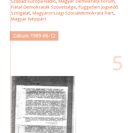
Szabad Európa Rádió
,
Magyar Demokrata Fórum
,
Fiatal Demokraták Szövetsége
,
Független Jogvédő
Szolgálat
,
Magyarországi Szociáldemokrata Párt
,
Magyar Néppárt
Dátum: 1989-06-12
5