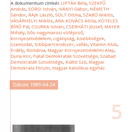
A dokumentum címkéi:
LIPTÁK Béla
,
SZEKFŰ
András
,
EÖRSI István
,
IVÁNYI Gábor
,
NÉMETH
Sándor
,
RAJK László
,
SOLT Ottilia
,
SZABÓ Miklós
,
VÁSÁRHELYI Miklós
,
ARA-KOVÁCS Attila
,
KÖTELES
BÍRÓ Pál
,
CSURKA István
,
CSERHÁTI József
,
MAYER
Mihály
,
bős-nagymarosi vízlépcső
,
környezetvédelem
,
cigányság
,
kisebbségek
,
szamizdat
,
többpártrendszer
,
vallás
,
Vitamin Klub
,
Erdély
,
Románia
,
Magyar Környezetvédelmi Alap
,
Duna Kör
,
Fiatal Demokraták Szövetsége
,
Szabad
Demokraták Szövetsége
,
Kiáltó Szó
,
Magyar
Demokrata Fórum
,
magyar katolikus egyház
Dátum: 1989-04-24
5