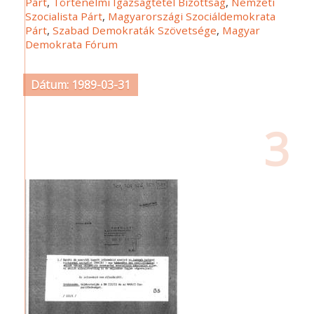
Párt
,
Történelmi Igazságtétel Bizottság
,
Nemzeti
Szocialista Párt
,
Magyarországi Szociáldemokrata
Párt
,
Szabad Demokraták Szövetsége
,
Magyar
Demokrata Fórum
Dátum: 1989-03-31
3