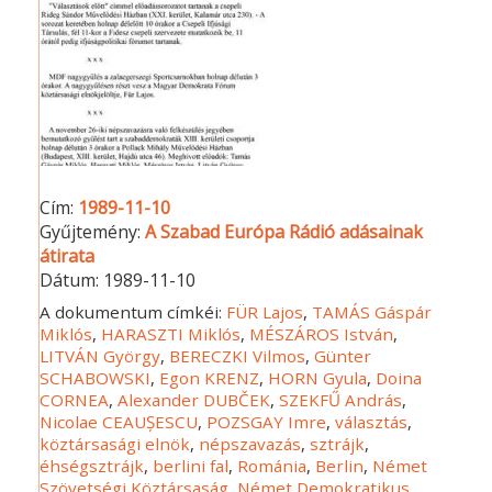
Cím:
1989-11-10
Gyűjtemény:
A Szabad Európa Rádió adásainak
átirata
Dátum:
1989-11-10
A dokumentum címkéi:
FÜR Lajos
,
TAMÁS Gáspár
Miklós
,
HARASZTI Miklós
,
MÉSZÁROS István
,
LITVÁN György
,
BERECZKI Vilmos
,
Günter
SCHABOWSKI
,
Egon KRENZ
,
HORN Gyula
,
Doina
CORNEA
,
Alexander DUBČEK
,
SZEKFŰ András
,
Nicolae CEAUȘESCU
,
POZSGAY Imre
,
választás
,
köztársasági elnök
,
népszavazás
,
sztrájk
,
éhségsztrájk
,
berlini fal
,
Románia
,
Berlin
,
Német
Szövetségi Köztársaság
,
Német Demokratikus