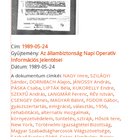
Cím:
1989-05-24
Gyűjtemény:
Az állambiztonság Napi Operatív
Információs Jelentései
Dátum:
1989-05-24
A dokumentum címkéi:
NAGY Imre
,
SZILÁGYI
Sándor
,
DORNBACH Alajos
,
JÁNOSSY András
,
PÁSKA Csaba
,
LIPTÁK Béla
,
KUKORELLY Endre
,
SZEKFŰ András
,
LANGMÁR Ferenc
,
RÉV István
,
CSENGEY Dénes
,
MAGYAR Bálint
,
FODOR Gábor
,
gyászszertartás
,
emigráció
,
választás
,
1956
,
rehabilitáció
,
alternatív mozgalmak
,
környezetvédelem
,
tüntetés
,
sztrájk
,
Hősök tere
,
New York
,
Történelmi Igazságtétel Bizottság
,
Magyar Szabadságharcosok Világszövetsége
,
Szabad Európa Rádió
,
Soros Alapítvány
,
Bajcsy-