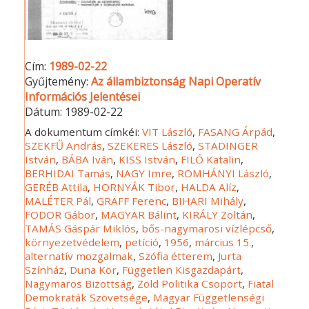
Cím:
1989-02-22
Gyűjtemény:
Az állambiztonság Napi Operatív
Információs Jelentései
Dátum:
1989-02-22
A dokumentum címkéi:
VIT László
,
FASANG Árpád
,
SZEKFŰ András
,
SZEKERES László
,
STADINGER
István
,
BÁBA Iván
,
KISS István
,
FILÓ Katalin
,
BERHIDAI Tamás
,
NAGY Imre
,
ROMHÁNYI László
,
GERÉB Attila
,
HORNYÁK Tibor
,
HALDA Alíz
,
MALÉTER Pál
,
GRAFF Ferenc
,
BIHARI Mihály
,
FODOR Gábor
,
MAGYAR Bálint
,
KIRÁLY Zoltán
,
TAMÁS Gáspár Miklós
,
bős-nagymarosi vízlépcső
,
környezetvédelem
,
petíció
,
1956
,
március 15.
,
alternatív mozgalmak
,
Szófia étterem
,
Jurta
Színház
,
Duna Kör
,
Független Kisgazdapárt
,
Nagymaros Bizottság
,
Zöld Politika Csoport
,
Fiatal
Demokraták Szövetsége
,
Magyar Függetlenségi