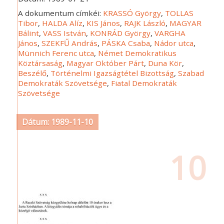
A dokumentum címkéi:
KRASSÓ György
,
TOLLAS
Tibor
,
HALDA Alíz
,
KIS János
,
RAJK László
,
MAGYAR
Bálint
,
VASS István
,
KONRÁD György
,
VARGHA
János
,
SZEKFŰ András
,
PÁSKA Csaba
,
Nádor utca
,
Münnich Ferenc utca
,
Német Demokratikus
Köztársaság
,
Magyar Október Párt
,
Duna Kör
,
Beszélő
,
Történelmi Igazságtétel Bizottság
,
Szabad
Demokraták Szövetsége
,
Fiatal Demokraták
Szövetsége
Dátum: 1989-11-10
10