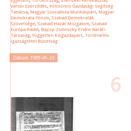
Varsói Szerződés
,
Kölcsönös Gazdasági Segítség
Tanácsa
,
Magyar Szocialista Munkáspárt
,
Magyar
Demokrata Fórum
,
Szabad Demokraták
Szövetsége
,
Szabad Hazát Mozgalom
,
Szabad
Európa Rádió
,
Bajcsy-Zsilinszky Endre Baráti
Társaság
,
Független Kisgazdapárt
,
Történelmi
Igazságtétel Bizottság
Dátum: 1989-05-23
6