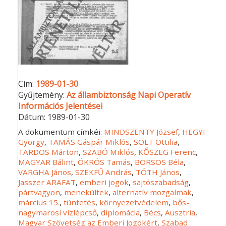
Cím:
1989-01-30
Gyűjtemény:
Az állambiztonság Napi Operatív
Információs Jelentései
Dátum:
1989-01-30
A dokumentum címkéi:
MINDSZENTY József
,
HEGYI
György
,
TAMÁS Gáspár Miklós
,
SOLT Ottilia
,
TARDOS Márton
,
SZABÓ Miklós
,
KŐSZEG Ferenc
,
MAGYAR Bálint
,
ÖKRÖS Tamás
,
BORSOS Béla
,
VARGHA János
,
SZEKFŰ András
,
TÓTH János
,
Jasszer ARAFAT
,
emberi jogok
,
sajtószabadság
,
pártvagyon
,
menekültek
,
alternatív mozgalmak
,
március 15.
,
tüntetés
,
környezetvédelem
,
bős-
nagymarosi vízlépcső
,
diplomácia
,
Bécs
,
Ausztria
,
Magyar Szövetség az Emberi Jogokért
,
Szabad