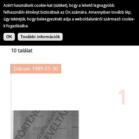
Azért használunk cookie-kat (sütiket), hogy a lehető legnagyobb
felhasználói élményt biztosítsuk az Ön számára. Amennyiben tovább lép,
úgy tekintjük, hogy beleegyezését adja a weboldalunkról származó cookie-
k fogadásába.
Ugrás
Címke: SZEKFŰ András
a
OK
További információk
tartalomra
10 találat
Dátum: 1989-01-30
1