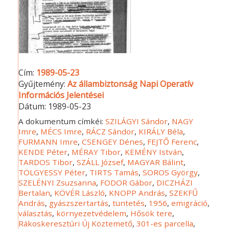
Cím:
1989-05-23
Gyűjtemény:
Az állambiztonság Napi Operatív
Információs Jelentései
Dátum:
1989-05-23
A dokumentum címkéi:
SZILÁGYI Sándor
,
NAGY
Imre
,
MÉCS Imre
,
RÁCZ Sándor
,
KIRÁLY Béla
,
FURMANN Imre
,
CSENGEY Dénes
,
FEJTŐ Ferenc
,
KENDE Péter
,
MÉRAY Tibor
,
KEMÉNY István
,
TARDOS Tibor
,
SZÁLL József
,
MAGYAR Bálint
,
TÖLGYESSY Péter
,
TIRTS Tamás
,
SOROS György
,
SZELÉNYI Zsuzsanna
,
FODOR Gábor
,
DICZHÁZI
Bertalan
,
KÖVÉR László
,
KNOPP András
,
SZEKFŰ
András
,
gyászszertartás
,
tüntetés
,
1956
,
emigráció
,
választás
,
környezetvédelem
,
Hősök tere
,
Rákoskeresztúri Új Köztemető
,
301-es parcella
,