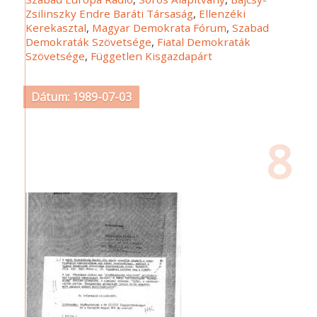
Zsilinszky Endre Baráti Társaság
,
Ellenzéki
Kerekasztal
,
Magyar Demokrata Fórum
,
Szabad
Demokraták Szövetsége
,
Fiatal Demokraták
Szövetsége
,
Független Kisgazdapárt
Dátum: 1989-07-03
8