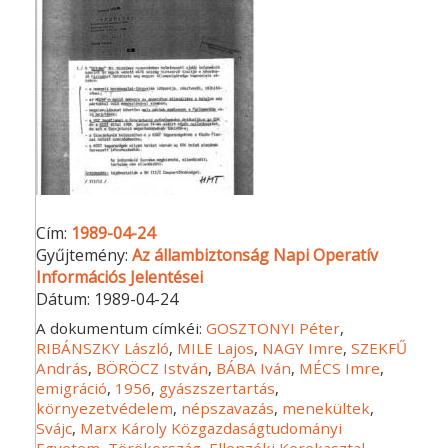
Cím:
1989-04-24
Gyűjtemény:
Az állambiztonság Napi Operatív
Információs Jelentései
Dátum:
1989-04-24
A dokumentum címkéi:
GOSZTONYI Péter
,
RIBÁNSZKY László
,
MILE Lajos
,
NAGY Imre
,
SZEKFŰ
András
,
BÖRÖCZ István
,
BÁBA Iván
,
MÉCS Imre
,
emigráció
,
1956
,
gyászszertartás
,
környezetvédelem
,
népszavazás
,
menekültek
,
Svájc
,
Marx Károly Közgazdaságtudományi
Egyetem
,
Törökország
,
Ellenzéki Kerekasztal
,