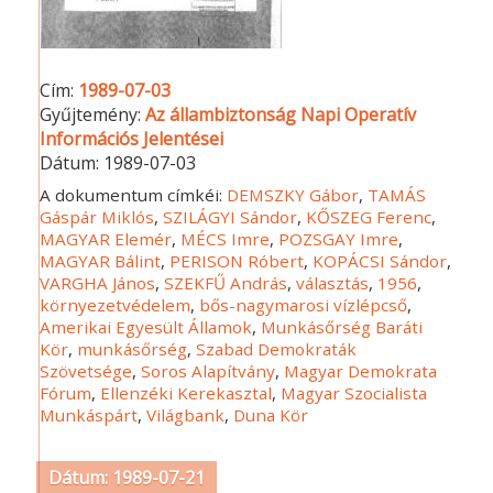
Cím:
1989-07-03
Gyűjtemény:
Az állambiztonság Napi Operatív
Információs Jelentései
Dátum:
1989-07-03
A dokumentum címkéi:
DEMSZKY Gábor
,
TAMÁS
Gáspár Miklós
,
SZILÁGYI Sándor
,
KŐSZEG Ferenc
,
MAGYAR Elemér
,
MÉCS Imre
,
POZSGAY Imre
,
MAGYAR Bálint
,
PERISON Róbert
,
KOPÁCSI Sándor
,
VARGHA János
,
SZEKFŰ András
,
választás
,
1956
,
környezetvédelem
,
bős-nagymarosi vízlépcső
,
Amerikai Egyesült Államok
,
Munkásőrség Baráti
Kör
,
munkásőrség
,
Szabad Demokraták
Szövetsége
,
Soros Alapítvány
,
Magyar Demokrata
Fórum
,
Ellenzéki Kerekasztal
,
Magyar Szocialista
Munkáspárt
,
Világbank
,
Duna Kör
Dátum: 1989-07-21