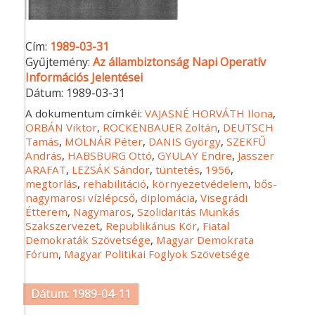
Cím:
1989-03-31
Gyűjtemény:
Az állambiztonság Napi Operatív
Információs Jelentései
Dátum:
1989-03-31
A dokumentum címkéi:
VAJASNÉ HORVÁTH Ilona
,
ORBÁN Viktor
,
ROCKENBAUER Zoltán
,
DEUTSCH
Tamás
,
MOLNÁR Péter
,
DANIS György
,
SZEKFŰ
András
,
HABSBURG Ottó
,
GYULAY Endre
,
Jasszer
ARAFAT
,
LEZSÁK Sándor
,
tüntetés
,
1956
,
megtorlás
,
rehabilitáció
,
környezetvédelem
,
bős-
nagymarosi vízlépcső
,
diplomácia
,
Visegrádi
Étterem
,
Nagymaros
,
Szolidaritás Munkás
Szakszervezet
,
Republikánus Kör
,
Fiatal
Demokraták Szövetsége
,
Magyar Demokrata
Fórum
,
Magyar Politikai Foglyok Szövetsége
Dátum: 1989-04-11