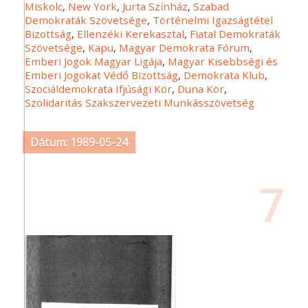
Miskolc
,
New York
,
Jurta Színház
,
Szabad
Demokraták Szövetsége
,
Történelmi Igazságtétel
Bizottság
,
Ellenzéki Kerekasztal
,
Fiatal Demokraták
Szövetsége
,
Kapu
,
Magyar Demokrata Fórum
,
Emberi Jogok Magyar Ligája
,
Magyar Kisebbségi és
Emberi Jogokat Védő Bizottság
,
Demokrata Klub
,
Szociáldemokrata Ifjúsági Kör
,
Duna Kör
,
Szolidaritás Szakszervezeti Munkásszövetség
Dátum: 1989-05-24
7