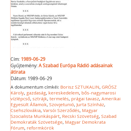
Cím:
1989-06-29
Gyűjtemény:
A Szabad Európa Rádió adásainak
átirata
Dátum:
1989-06-29
A dokumentum címkéi:
Borisz SZTUKALIN
,
GRÓSZ
Károly
,
gazdaság
,
kereskedelem
,
bős-nagymarosi
vízlépcső
,
sztrájk
,
termelés
,
prágai tavasz
,
Amerikai
Egyesült Államok
,
Szovjetunió
,
Jurta Színház
,
Csehszlovákia
,
Varsói Szerződés
,
Magyar
Szocialista Munkáspárt
,
Recski Szövetség
,
Szabad
Demokraták Szövetsége
,
Magyar Demokrata
Fórum
,
reformkörök