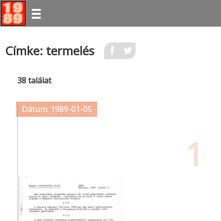
Ugrás
Címke: termelés
a
tartalomra
38 találat
Dátum: 1989-01-05
1