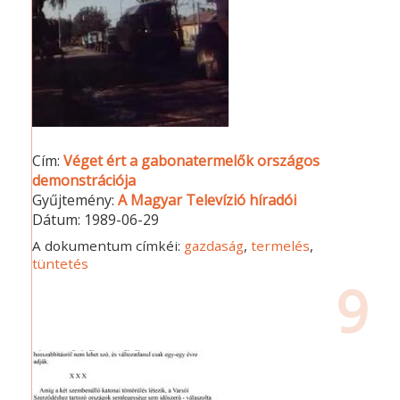
Cím:
Véget ért a gabonatermelők országos
demonstrációja
Gyűjtemény:
A Magyar Televízió híradói
Dátum:
1989-06-29
A dokumentum címkéi:
gazdaság
,
termelés
,
tüntetés
9