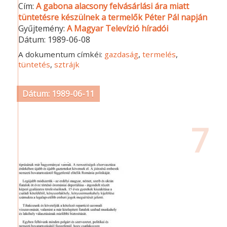
Cím:
A gabona alacsony felvásárlási ára miatt
tüntetésre készülnek a termelők Péter Pál napján
Gyűjtemény:
A Magyar Televízió híradói
Dátum:
1989-06-08
A dokumentum címkéi:
gazdaság
,
termelés
,
tüntetés
,
sztrájk
Dátum: 1989-06-11
7