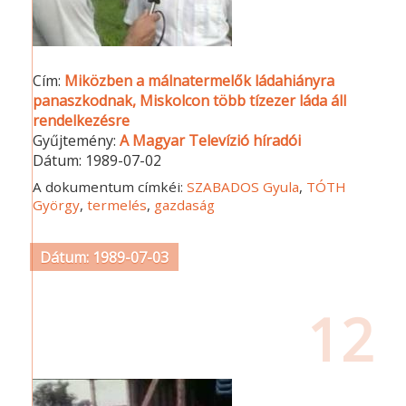
Cím:
Miközben a málnatermelők ládahiányra
panaszkodnak, Miskolcon több tízezer láda áll
rendelkezésre
Gyűjtemény:
A Magyar Televízió híradói
Dátum:
1989-07-02
A dokumentum címkéi:
SZABADOS Gyula
,
TÓTH
György
,
termelés
,
gazdaság
Dátum: 1989-07-03
12