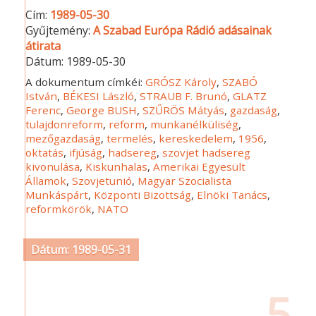
Cím:
1989-05-30
Gyűjtemény:
A Szabad Európa Rádió adásainak
átirata
Dátum:
1989-05-30
A dokumentum címkéi:
GRÓSZ Károly
,
SZABÓ
István
,
BÉKESI László
,
STRAUB F. Brunó
,
GLATZ
Ferenc
,
George BUSH
,
SZŰRÖS Mátyás
,
gazdaság
,
tulajdonreform
,
reform
,
munkanélküliség
,
mezőgazdaság
,
termelés
,
kereskedelem
,
1956
,
oktatás
,
ifjúság
,
hadsereg
,
szovjet hadsereg
kivonulása
,
Kiskunhalas
,
Amerikai Egyesült
Államok
,
Szovjetunió
,
Magyar Szocialista
Munkáspárt
,
Központi Bizottság
,
Elnöki Tanács
,
reformkörök
,
NATO
Dátum: 1989-05-31
5