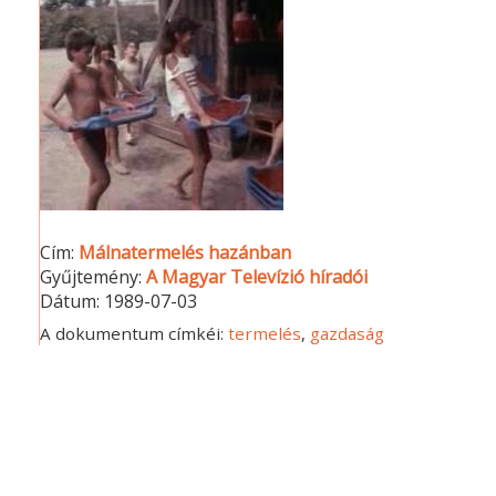
Cím:
Málnatermelés hazánban
Gyűjtemény:
A Magyar Televízió híradói
Dátum:
1989-07-03
A dokumentum címkéi:
termelés
,
gazdaság
Dátum: 1989-07-09