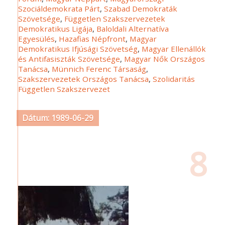
Szociáldemokrata Párt
,
Szabad Demokraták
Szövetsége
,
Független Szakszervezetek
Demokratikus Ligája
,
Baloldali Alternatíva
Egyesülés
,
Hazafias Népfront
,
Magyar
Demokratikus Ifjúsági Szövetség
,
Magyar Ellenállók
és Antifasiszták Szövetsége
,
Magyar Nők Országos
Tanácsa
,
Münnich Ferenc Társaság
,
Szakszervezetek Országos Tanácsa
,
Szolidaritás
Független Szakszervezet
Dátum: 1989-06-29
8