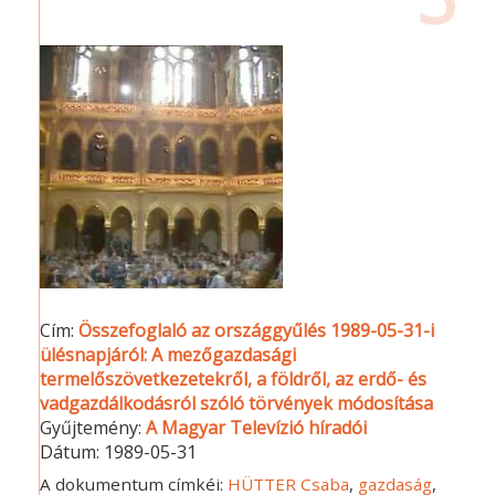
Cím:
Összefoglaló az országgyűlés 1989-05-31-i
ülésnapjáról: A mezőgazdasági
termelőszövetkezetekről, a földről, az erdő- és
vadgazdálkodásról szóló törvények módosítása
Gyűjtemény:
A Magyar Televízió híradói
Dátum:
1989-05-31
A dokumentum címkéi:
HÜTTER Csaba
,
gazdaság
,