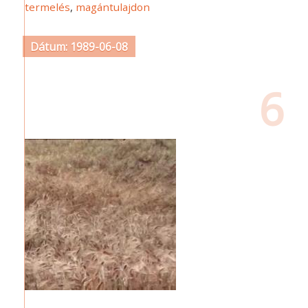
termelés
,
magántulajdon
Dátum: 1989-06-08
6