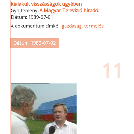
kialakult visszásságok ügyében
Gyűjtemény:
A Magyar Televízió híradói
Dátum:
1989-07-01
A dokumentum címkéi:
gazdaság
,
termelés
Dátum: 1989-07-02
11