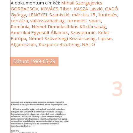
A dokumentum címkéi:
Mihail Szergejevics
GORBACSOV
,
KOVÁCS Tibor
,
KASZA László
,
GADÓ
György
,
LENGYEL Szaniszló
,
március 15.
,
tüntetés
,
cenzúra
,
vallásszabadság
,
termelés
,
sport
,
Románia
,
Német Demokratikus Köztársaság
,
Amerikai Egyesült Államok
,
Szovjetunió
,
Kelet-
Európa
,
Német Szövetségi Köztársaság
,
Lipcse
,
Afganisztán
,
Központi Bizottság
,
NATO
Dátum: 1989-05-29
3