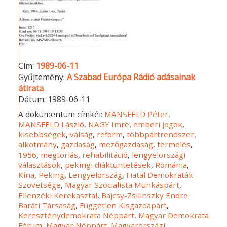
Cím:
1989-06-11
Gyűjtemény:
A Szabad Európa Rádió adásainak
átirata
Dátum:
1989-06-11
A dokumentum címkéi:
MANSFELD Péter
,
MANSFELD László
,
NAGY Imre
,
emberi jogok
,
kisebbségek
,
válság
,
reform
,
többpártrendszer
,
alkotmány
,
gazdaság
,
mezőgazdaság
,
termelés
,
1956
,
megtorlás
,
rehabilitáció
,
lengyelországi
választások
,
pekingi diáktüntetések
,
Románia
,
Kína
,
Peking
,
Lengyelország
,
Fiatal Demokraták
Szövetsége
,
Magyar Szocialista Munkáspárt
,
Ellenzéki Kerekasztal
,
Bajcsy-Zsilinszky Endre
Baráti Társaság
,
Független Kisgazdapárt
,
Kereszténydemokrata Néppárt
,
Magyar Demokrata
Fórum
,
Magyar Néppárt
,
Magyarországi