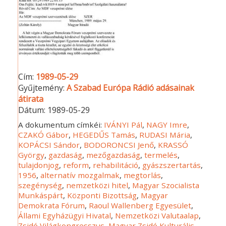
Cím:
1989-05-29
Gyűjtemény:
A Szabad Európa Rádió adásainak
átirata
Dátum:
1989-05-29
A dokumentum címkéi:
IVÁNYI Pál
,
NAGY Imre
,
CZAKÓ Gábor
,
HEGEDŰS Tamás
,
RUDASI Mária
,
KOPÁCSI Sándor
,
BODORONCSI Jenő
,
KRASSÓ
György
,
gazdaság
,
mezőgazdaság
,
termelés
,
tulajdonjog
,
reform
,
rehabilitáció
,
gyászszertartás
,
1956
,
alternatív mozgalmak
,
megtorlás
,
szegénység
,
nemzetközi hitel
,
Magyar Szocialista
Munkáspárt
,
Központi Bizottság
,
Magyar
Demokrata Fórum
,
Raoul Wallenberg Egyesület
,
Állami Egyházügyi Hivatal
,
Nemzetközi Valutaalap
,
Zsidó Világkongresszus
,
Magyar Zsidó Kulturális