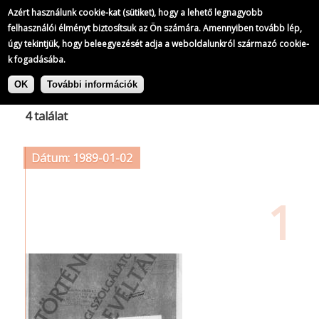
Azért használunk cookie-kat (sütiket), hogy a lehető legnagyobb
felhasználói élményt biztosítsuk az Ön számára. Amennyiben tovább lép,
úgy tekintjük, hogy beleegyezését adja a weboldalunkról származó cookie-
k fogadásába.
Ugrás
Címke: Zsidó Világkongresszus
a
OK
További információk
tartalomra
4 találat
Dátum: 1989-01-02
1