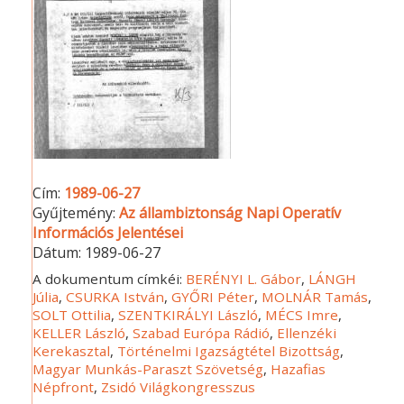
Cím:
1989-06-27
Gyűjtemény:
Az állambiztonság Napi Operatív
Információs Jelentései
Dátum:
1989-06-27
A dokumentum címkéi:
BERÉNYI L. Gábor
,
LÁNGH
Júlia
,
CSURKA István
,
GYŐRI Péter
,
MOLNÁR Tamás
,
SOLT Ottilia
,
SZENTKIRÁLYI László
,
MÉCS Imre
,
KELLER László
,
Szabad Európa Rádió
,
Ellenzéki
Kerekasztal
,
Történelmi Igazságtétel Bizottság
,
Magyar Munkás-Paraszt Szövetség
,
Hazafias
Népfront
,
Zsidó Világkongresszus