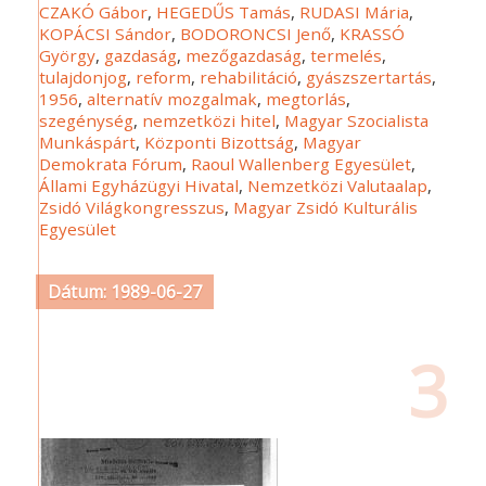
CZAKÓ Gábor
,
HEGEDŰS Tamás
,
RUDASI Mária
,
KOPÁCSI Sándor
,
BODORONCSI Jenő
,
KRASSÓ
György
,
gazdaság
,
mezőgazdaság
,
termelés
,
tulajdonjog
,
reform
,
rehabilitáció
,
gyászszertartás
,
1956
,
alternatív mozgalmak
,
megtorlás
,
szegénység
,
nemzetközi hitel
,
Magyar Szocialista
Munkáspárt
,
Központi Bizottság
,
Magyar
Demokrata Fórum
,
Raoul Wallenberg Egyesület
,
Állami Egyházügyi Hivatal
,
Nemzetközi Valutaalap
,
Zsidó Világkongresszus
,
Magyar Zsidó Kulturális
Egyesület
Dátum: 1989-06-27
3