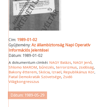
Cím:
1989-01-02
Gyűjtemény:
Az állambiztonság Napi Operatív
Információs Jelentései
Dátum:
1989-01-02
A dokumentum címkéi:
NAGY Balázs
,
NAGY Jenő
,
Shlomo MAROM
,
bűnözés
,
terrorizmus
,
zsidóság
,
Bakony étterem
,
Skócia
,
Izrael
,
Republikánus Kör
,
Fiatal Demokraták Szövetsége
,
Zsidó
Világkongresszus
Dátum: 1989-05-29