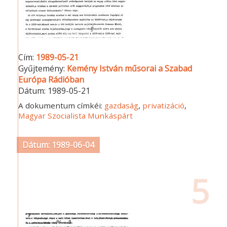
Cím:
1989-05-21
Gyűjtemény:
Kemény István műsorai a Szabad
Európa Rádióban
Dátum:
1989-05-21
A dokumentum címkéi:
gazdaság
,
privatizáció
,
Magyar Szocialista Munkáspárt
Dátum: 1989-06-04
5