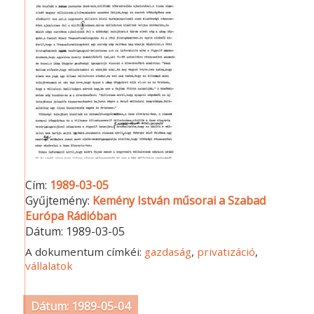
Cím:
1989-03-05
Gyűjtemény:
Kemény István műsorai a Szabad
Európa Rádióban
Dátum:
1989-03-05
A dokumentum címkéi:
gazdaság
,
privatizáció
,
vállalatok
Dátum: 1989-05-04