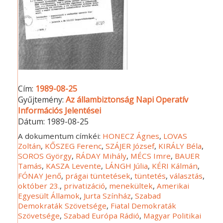
Cím:
1989-08-25
Gyűjtemény:
Az állambiztonság Napi Operatív
Információs Jelentései
Dátum:
1989-08-25
A dokumentum címkéi:
HONECZ Ágnes
,
LOVAS
Zoltán
,
KŐSZEG Ferenc
,
SZÁJER József
,
KIRÁLY Béla
,
SOROS György
,
RÁDAY Mihály
,
MÉCS Imre
,
BAUER
Tamás
,
KASZA Levente
,
LÁNGH Júlia
,
KÉRI Kálmán
,
FÓNAY Jenő
,
prágai tüntetések
,
tüntetés
,
választás
,
október 23.
,
privatizáció
,
menekültek
,
Amerikai
Egyesült Államok
,
Jurta Színház
,
Szabad
Demokraták Szövetsége
,
Fiatal Demokraták
Szövetsége
,
Szabad Európa Rádió
,
Magyar Politikai