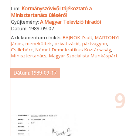
Cím:
Kormányszóvivői tájékoztató a
Minisztertanács üléséről
Gyűjtemény:
A Magyar Televízió híradói
Dátum:
1989-09-07
A dokumentum címkéi:
BAJNOK Zsolt
,
MARTONYI
János
,
menekültek
,
privatizáció
,
pártvagyon
,
Csillebérc
,
Német Demokratikus Köztársaság
,
Minisztertanács
,
Magyar Szocialista Munkáspárt
Dátum: 1989-09-17
9