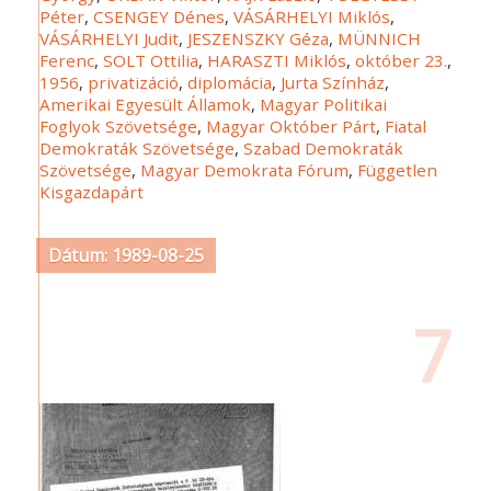
Péter
,
CSENGEY Dénes
,
VÁSÁRHELYI Miklós
,
VÁSÁRHELYI Judit
,
JESZENSZKY Géza
,
MÜNNICH
Ferenc
,
SOLT Ottilia
,
HARASZTI Miklós
,
október 23.
,
1956
,
privatizáció
,
diplomácia
,
Jurta Színház
,
Amerikai Egyesült Államok
,
Magyar Politikai
Foglyok Szövetsége
,
Magyar Október Párt
,
Fiatal
Demokraták Szövetsége
,
Szabad Demokraták
Szövetsége
,
Magyar Demokrata Fórum
,
Független
Kisgazdapárt
Dátum: 1989-08-25
7