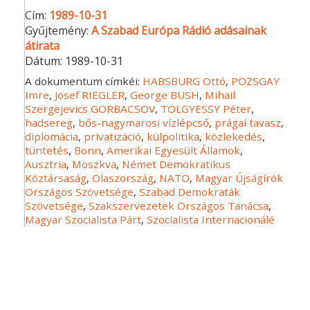
Cím:
1989-10-31
Gyűjtemény:
A Szabad Európa Rádió adásainak
átirata
Dátum:
1989-10-31
A dokumentum címkéi:
HABSBURG Ottó
,
POZSGAY
Imre
,
Josef RIEGLER
,
George BUSH
,
Mihail
Szergejevics GORBACSOV
,
TÖLGYESSY Péter
,
hadsereg
,
bős-nagymarosi vízlépcső
,
prágai tavasz
,
diplomácia
,
privatizáció
,
külpolitika
,
közlekedés
,
tüntetés
,
Bonn
,
Amerikai Egyesült Államok
,
Ausztria
,
Moszkva
,
Német Demokratikus
Köztársaság
,
Olaszország
,
NATO
,
Magyar Újságírók
Országos Szövetsége
,
Szabad Demokraták
Szövetsége
,
Szakszervezetek Országos Tanácsa
,
Magyar Szocialista Párt
,
Szocialista Internacionálé
Dátum: 1989-11-03