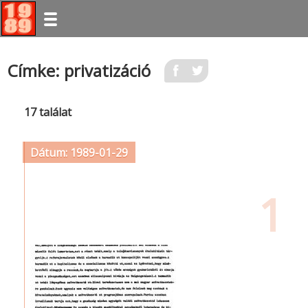
Ugrás
Címke: privatizáció
a
tartalomra
17 találat
Dátum: 1989-01-29
1