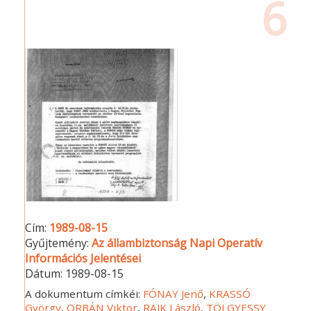
6
Cím:
1989-08-15
Gyűjtemény:
Az állambiztonság Napi Operatív
Információs Jelentései
Dátum:
1989-08-15
A dokumentum címkéi:
FÓNAY Jenő
,
KRASSÓ
György
,
ORBÁN Viktor
,
RAJK László
,
TÖLGYESSY