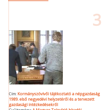
3
Cím:
Kormányszóvivői tájékoztató a népgazdaság
1989. első negyedévi helyzetéről és a tervezett
gazdasági intézkedésekről
Gyűjtemény:
A Magyar Televízió híradói