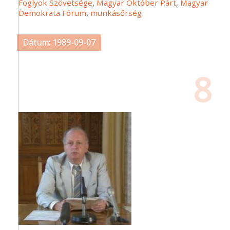
Foglyok Szövetsége
,
Magyar Október Párt
,
Magyar
Demokrata Fórum
,
munkásőrség
Dátum: 1989-09-07
8