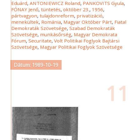
Eduárd
,
ANTONIEWICZ Roland
,
PANKOVITS Gyula
,
FÓNAY Jenő
,
tüntetés
,
október 23.
,
1956
,
pártvagyon
,
tulajdonreform
,
privatizáció
,
menekültek
,
Románia
,
Magyar Október Párt
,
Fiatal
Demokraták Szövetsége
,
Szabad Demokraták
Szövetsége
,
munkásőrség
,
Magyar Demokrata
Fórum
,
Securitate
,
Volt Politikai Foglyok Bajtársi
Szövetsége
,
Magyar Politikai Foglyok Szövetsége
Dátum: 1989-10-19
11