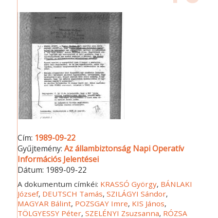
Cím:
1989-09-22
Gyűjtemény:
Az állambiztonság Napi Operatív
Információs Jelentései
Dátum:
1989-09-22
A dokumentum címkéi:
KRASSÓ György
,
BÁNLAKI
József
,
DEUTSCH Tamás
,
SZILÁGYI Sándor
,
MAGYAR Bálint
,
POZSGAY Imre
,
KIS János
,
TÖLGYESSY Péter
,
SZELÉNYI Zsuzsanna
,
RÓZSA