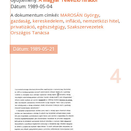
Dátum:
1989-05-04
A dokumentum címkéi:
MAROSÁN György
,
gazdaság
,
kereskedelem
,
infláció
,
nemzetközi hitel
,
privatizáció
,
egészségügy
,
Szakszervezetek
Országos Tanácsa
Dátum: 1989-05-21
4