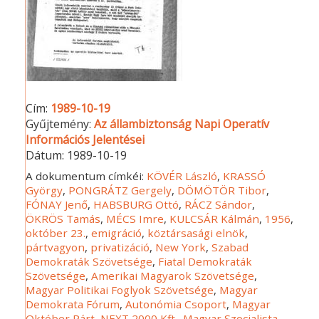
Cím:
1989-10-19
Gyűjtemény:
Az állambiztonság Napi Operatív
Információs Jelentései
Dátum:
1989-10-19
A dokumentum címkéi:
KÖVÉR László
,
KRASSÓ
György
,
PONGRÁTZ Gergely
,
DÖMÖTÖR Tibor
,
FÓNAY Jenő
,
HABSBURG Ottó
,
RÁCZ Sándor
,
ÖKRÖS Tamás
,
MÉCS Imre
,
KULCSÁR Kálmán
,
1956
,
október 23.
,
emigráció
,
köztársasági elnök
,
pártvagyon
,
privatizáció
,
New York
,
Szabad
Demokraták Szövetsége
,
Fiatal Demokraták
Szövetsége
,
Amerikai Magyarok Szövetsége
,
Magyar Politikai Foglyok Szövetsége
,
Magyar
Demokrata Fórum
,
Autonómia Csoport
,
Magyar
Október Párt
,
NEXT 2000 Kft.
,
Magyar Szocialista