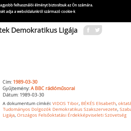
gnagyobb felhasználói élményt biztosítsuk az Ön számára.
ését adja a weboldalunkról származó cookie-k
tek Demokratikus Ligája
Cím:
1989-03-30
Gyűjtemény:
A BBC rádióműsorai
Dátum:
1989-03-30
A dokumentum címkéi:
VIDOS Tibor
,
BÉKÉS Elisabeth
,
oktat
Tudományos Dolgozók Demokratikus Szakszervezete
,
Szab
Ligája
,
Országos Felsőoktatási Érdekképviseleti Szövetség