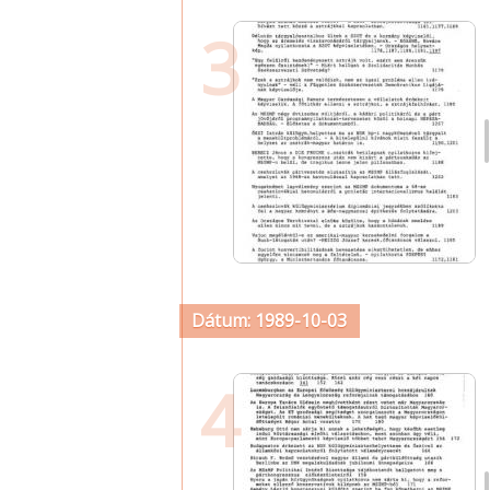
3
Dátum: 1989-10-03
4