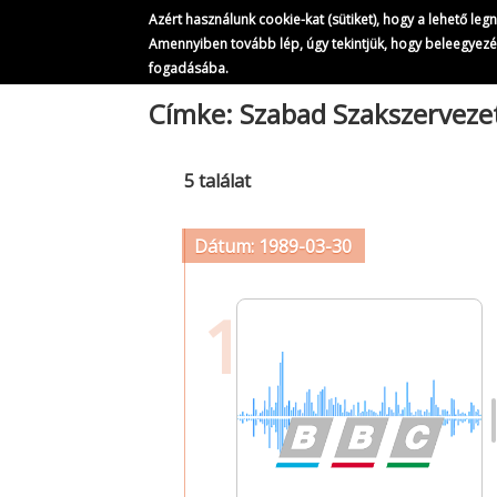
Azért használunk cookie-kat (sütiket), hogy a lehető le
Amennyiben tovább lép, úgy tekintjük, hogy beleegyez
fogadásába.
Ugrás
Címke: Szabad Szakszerveze
a
tartalomra
5 találat
Dátum: 1989-03-30
1