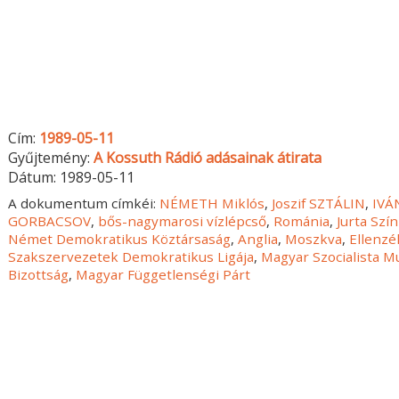
Cím:
1989-05-11
Gyűjtemény:
A Kossuth Rádió adásainak átirata
Dátum:
1989-05-11
A dokumentum címkéi:
NÉMETH Miklós
,
Joszif SZTÁLIN
,
IVÁ
GORBACSOV
,
bős-nagymarosi vízlépcső
,
Románia
,
Jurta Szí
Német Demokratikus Köztársaság
,
Anglia
,
Moszkva
,
Ellenzé
Szakszervezetek Demokratikus Ligája
,
Magyar Szocialista 
Bizottság
,
Magyar Függetlenségi Párt