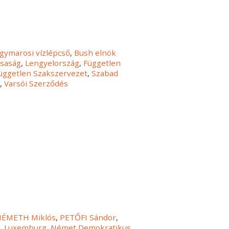
gymarosi vízlépcső
,
Bush elnök
rsaság
,
Lengyelország
,
Független
Független Szakszervezet
,
Szabad
l
,
Varsói Szerződés
NÉMETH Miklós
,
PETŐFI Sándor
,
s
,
Luxemburg
,
Német Demokratikus