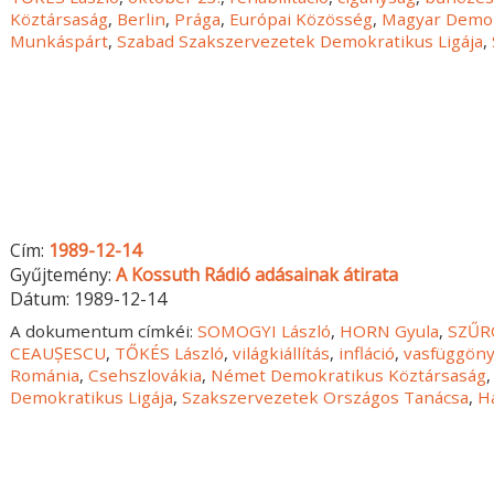
Köztársaság
,
Berlin
,
Prága
,
Európai Közösség
,
Magyar Demo
Munkáspárt
,
Szabad Szakszervezetek Demokratikus Ligája
,
Cím:
1989-12-14
Gyűjtemény:
A Kossuth Rádió adásainak átirata
Dátum:
1989-12-14
A dokumentum címkéi:
SOMOGYI László
,
HORN Gyula
,
SZŰR
CEAUȘESCU
,
TŐKÉS László
,
világkiállítás
,
infláció
,
vasfüggön
Románia
,
Csehszlovákia
,
Német Demokratikus Köztársaság
Demokratikus Ligája
,
Szakszervezetek Országos Tanácsa
,
H