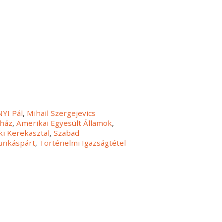
NYI Pál
,
Mihail Szergejevics
nház
,
Amerikai Egyesült Államok
,
ki Kerekasztal
,
Szabad
Munkáspárt
,
Történelmi Igazságtétel