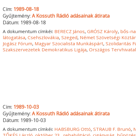
Cím:
1989-08-18
Gyűjtemény:
A Kossuth Rádió adásainak átirata
Dátum:
1989-08-18
A dokumentum címkéi:
BERECZ János
,
GRÓSZ Károly
,
bős-na
látogatása
,
Csehszlovákia
,
Szeged
,
Német Szövetségi Köztá
Jogász Fórum
,
Magyar Szocialista Munkáspárt
,
Szolidaritás 
Szakszervezetek Demokratikus Ligája
,
Országos Tervhivata
Cím:
1989-10-03
Gyűjtemény:
A Kossuth Rádió adásainak átirata
Dátum:
1989-10-03
A dokumentum címkéi:
HABSBURG Ottó
,
STRAUB F. Brunó
,
TŐKÉS László
,
október 23.
,
rehabilitáció
,
cigányság
,
bűnözé