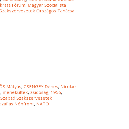
krata Fórum
,
Magyar Szocialista
Szakszervezetek Országos Tanácsa
ÖS Mátyás
,
CSENGEY Dénes
,
Nicolae
y
,
menekültek
,
zsidóság
,
1956
,
,
Szabad Szakszervezetek
azafias Népfront
,
NATO