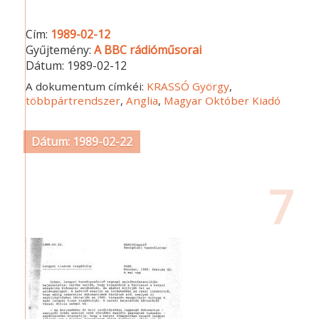
Cím:
1989-02-12
Gyűjtemény:
A BBC rádióműsorai
Dátum:
1989-02-12
A dokumentum címkéi:
KRASSÓ György
,
többpártrendszer
,
Anglia
,
Magyar Október Kiadó
Dátum: 1989-02-22
7