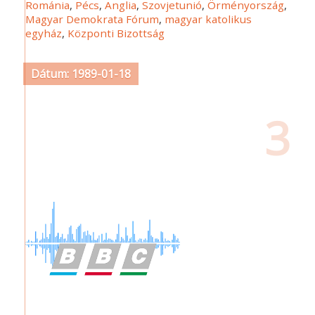
Románia
,
Pécs
,
Anglia
,
Szovjetunió
,
Örményország
,
Magyar Demokrata Fórum
,
magyar katolikus
egyház
,
Központi Bizottság
Dátum: 1989-01-18
3