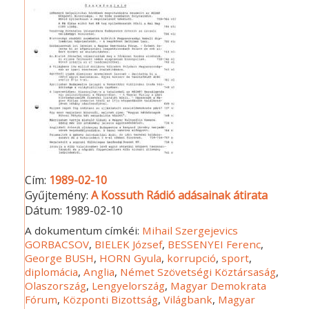
Cím:
1989-02-10
Gyűjtemény:
A Kossuth Rádió adásainak átirata
Dátum:
1989-02-10
A dokumentum címkéi:
Mihail Szergejevics
GORBACSOV
,
BIELEK József
,
BESSENYEI Ferenc
,
George BUSH
,
HORN Gyula
,
korrupció
,
sport
,
diplomácia
,
Anglia
,
Német Szövetségi Köztársaság
,
Olaszország
,
Lengyelország
,
Magyar Demokrata
Fórum
,
Központi Bizottság
,
Világbank
,
Magyar