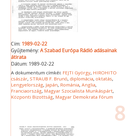
Cím:
1989-02-22
Gyűjtemény:
A Szabad Európa Rádió adásainak
átirata
Dátum:
1989-02-22
A dokumentum címkéi:
FEJTI György
,
HIROHITO
császár
,
STRAUB F. Brunó
,
diplomácia
,
oktatás
,
Lengyelország
,
Japán
,
Románia
,
Anglia
,
Franciaország
,
Magyar Szocialista Munkáspárt
,
Központi Bizottság
,
Magyar Demokrata Fórum
8