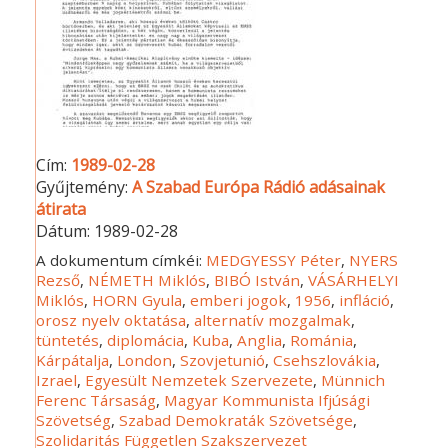
Cím:
1989-02-28
Gyűjtemény:
A Szabad Európa Rádió adásainak
átirata
Dátum:
1989-02-28
A dokumentum címkéi:
MEDGYESSY Péter
,
NYERS
Rezső
,
NÉMETH Miklós
,
BIBÓ István
,
VÁSÁRHELYI
Miklós
,
HORN Gyula
,
emberi jogok
,
1956
,
infláció
,
orosz nyelv oktatása
,
alternatív mozgalmak
,
tüntetés
,
diplomácia
,
Kuba
,
Anglia
,
Románia
,
Kárpátalja
,
London
,
Szovjetunió
,
Csehszlovákia
,
Izrael
,
Egyesült Nemzetek Szervezete
,
Münnich
Ferenc Társaság
,
Magyar Kommunista Ifjúsági
Szövetség
,
Szabad Demokraták Szövetsége
,
Szolidaritás Független Szakszervezet