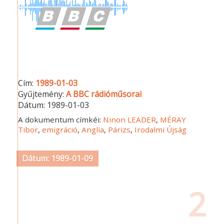
Cím:
1989-01-03
Gyűjtemény:
A BBC rádióműsorai
Dátum:
1989-01-03
A dokumentum címkéi:
Ninon LEADER
,
MÉRAY
Tibor
,
emigráció
,
Anglia
,
Párizs
,
Irodalmi Újság
Dátum: 1989-01-09
2