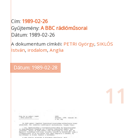
Cím:
1989-02-26
Gyűjtemény:
A BBC rádióműsorai
Dátum:
1989-02-26
A dokumentum címkéi:
PETRI György
,
SIKLÓS
István
,
irodalom
,
Anglia
Dátum: 1989-02-28
11