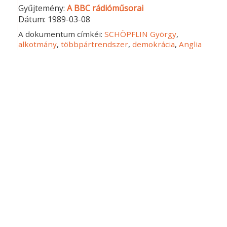
Gyűjtemény:
A BBC rádióműsorai
Dátum:
1989-03-08
A dokumentum címkéi:
SCHÖPFLIN György
,
alkotmány
,
többpártrendszer
,
demokrácia
,
Anglia
Dátum: 1989-03-15