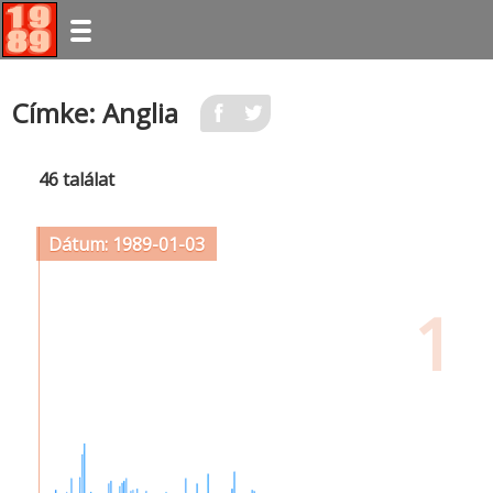
Ugrás
Címke: Anglia
a
tartalomra
46 találat
Dátum: 1989-01-03
1