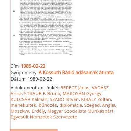
Cím:
1989-02-22
Gyűjtemény:
A Kossuth Rádió adásainak átirata
Dátum:
1989-02-22
A dokumentum címkéi:
BERECZ János
,
VADÁSZ
Anna
,
STRAUB F. Brunó
,
MAROSÁN György
,
KULCSÁR Kálmán
,
SZABÓ István
,
KIRÁLY Zoltán
,
menekültek
,
bűnözés
,
diplomácia
,
Szeged
,
Anglia
,
Moszkva
,
Erdély
,
Magyar Szocialista Munkáspárt
,
Egyesült Nemzetek Szervezete