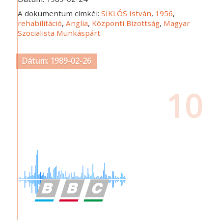
A dokumentum címkéi:
SIKLÓS István
,
1956
,
rehabilitáció
,
Anglia
,
Központi Bizottság
,
Magyar
Szocialista Munkáspárt
Dátum: 1989-02-26
10