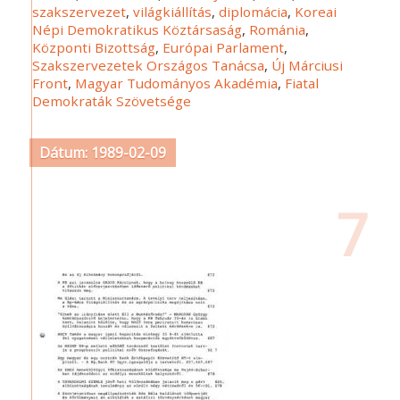
szakszervezet
,
világkiállítás
,
diplomácia
,
Koreai
Népi Demokratikus Köztársaság
,
Románia
,
Központi Bizottság
,
Európai Parlament
,
Szakszervezetek Országos Tanácsa
,
Új Márciusi
Front
,
Magyar Tudományos Akadémia
,
Fiatal
Demokraták Szövetsége
Dátum: 1989-02-09
7