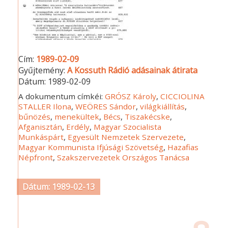
Cím:
1989-02-09
Gyűjtemény:
A Kossuth Rádió adásainak átirata
Dátum:
1989-02-09
A dokumentum címkéi:
GRÓSZ Károly
,
CICCIOLINA
STALLER Ilona
,
WEÖRES Sándor
,
világkiállítás
,
bűnözés
,
menekültek
,
Bécs
,
Tiszakécske
,
Afganisztán
,
Erdély
,
Magyar Szocialista
Munkáspárt
,
Egyesült Nemzetek Szervezete
,
Magyar Kommunista Ifjúsági Szövetség
,
Hazafias
Népfront
,
Szakszervezetek Országos Tanácsa
Dátum: 1989-02-13