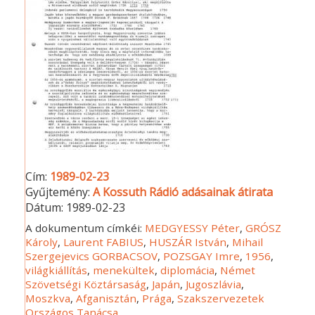
Cím:
1989-02-23
Gyűjtemény:
A Kossuth Rádió adásainak átirata
Dátum:
1989-02-23
A dokumentum címkéi:
MEDGYESSY Péter
,
GRÓSZ
Károly
,
Laurent FABIUS
,
HUSZÁR István
,
Mihail
Szergejevics GORBACSOV
,
POZSGAY Imre
,
1956
,
világkiállítás
,
menekültek
,
diplomácia
,
Német
Szövetségi Köztársaság
,
Japán
,
Jugoszlávia
,
Moszkva
,
Afganisztán
,
Prága
,
Szakszervezetek
Országos Tanácsa