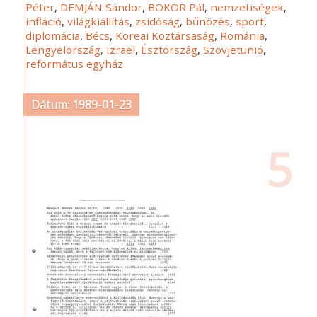
Péter
,
DEMJÁN Sándor
,
BOKOR Pál
,
nemzetiségek
,
infláció
,
világkiállítás
,
zsidóság
,
bűnözés
,
sport
,
diplomácia
,
Bécs
,
Koreai Köztársaság
,
Románia
,
Lengyelország
,
Izrael
,
Észtország
,
Szovjetunió
,
református egyház
Dátum: 1989-01-23
5