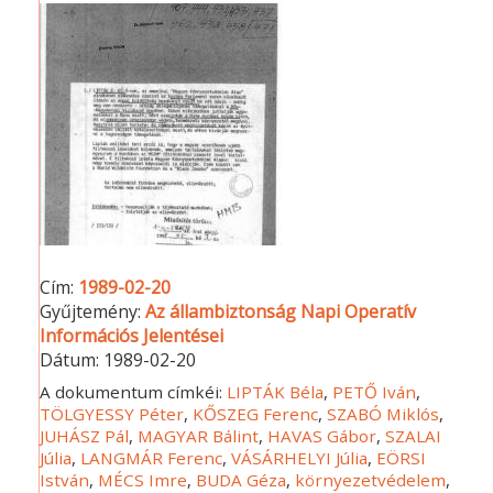
Cím:
1989-02-20
Gyűjtemény:
Az állambiztonság Napi Operatív
Információs Jelentései
Dátum:
1989-02-20
A dokumentum címkéi:
LIPTÁK Béla
,
PETŐ Iván
,
TÖLGYESSY Péter
,
KŐSZEG Ferenc
,
SZABÓ Miklós
,
JUHÁSZ Pál
,
MAGYAR Bálint
,
HAVAS Gábor
,
SZALAI
Júlia
,
LANGMÁR Ferenc
,
VÁSÁRHELYI Júlia
,
EÖRSI
István
,
MÉCS Imre
,
BUDA Géza
,
környezetvédelem
,