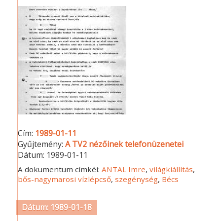
Cím:
1989-01-11
Gyűjtemény:
A TV2 nézőinek telefonüzenetei
Dátum:
1989-01-11
A dokumentum címkéi:
ANTAL Imre
,
világkiállítás
,
bős-nagymarosi vízlépcső
,
szegénység
,
Bécs
Dátum: 1989-01-18