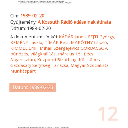
Cím:
1989-02-20
Gyűjtemény:
A Kossuth Rádió adásainak átirata
Dátum:
1989-02-20
A dokumentum címkéi:
KÁDÁR János
,
FEJTI György
,
KEMÉNY László
,
TÍMÁR Béla
,
MARÓTHY László
,
KIMMEL Emil
,
Mihail Szergejevics GORBACSOV
,
bűnözés
,
világkiállítás
,
március 15.
,
Bécs
,
Afganisztán
,
Központi Bizottság
,
Kölcsönös
Gazdasági Segítség Tanácsa
,
Magyar Szocialista
Munkáspárt
Dátum: 1989-02-23
12