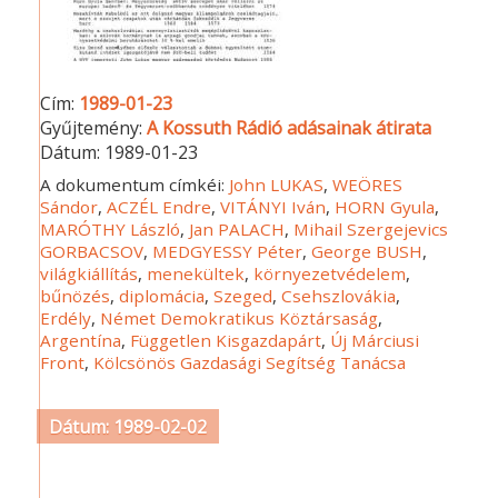
Cím:
1989-01-23
Gyűjtemény:
A Kossuth Rádió adásainak átirata
Dátum:
1989-01-23
A dokumentum címkéi:
John LUKAS
,
WEÖRES
Sándor
,
ACZÉL Endre
,
VITÁNYI Iván
,
HORN Gyula
,
MARÓTHY László
,
Jan PALACH
,
Mihail Szergejevics
GORBACSOV
,
MEDGYESSY Péter
,
George BUSH
,
világkiállítás
,
menekültek
,
környezetvédelem
,
bűnözés
,
diplomácia
,
Szeged
,
Csehszlovákia
,
Erdély
,
Német Demokratikus Köztársaság
,
Argentína
,
Független Kisgazdapárt
,
Új Márciusi
Front
,
Kölcsönös Gazdasági Segítség Tanácsa
Dátum: 1989-02-02