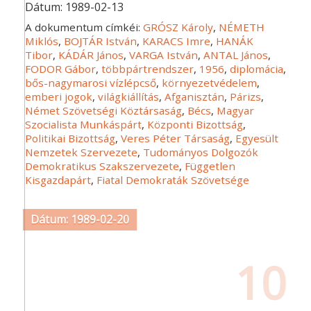
Dátum:
1989-02-13
A dokumentum címkéi:
GRÓSZ Károly
,
NÉMETH
Miklós
,
BOJTÁR István
,
KARACS Imre
,
HANÁK
Tibor
,
KÁDÁR János
,
VARGA István
,
ANTAL János
,
FODOR Gábor
,
többpártrendszer
,
1956
,
diplomácia
,
bős-nagymarosi vízlépcső
,
környezetvédelem
,
emberi jogok
,
világkiállítás
,
Afganisztán
,
Párizs
,
Német Szövetségi Köztársaság
,
Bécs
,
Magyar
Szocialista Munkáspárt
,
Központi Bizottság
,
Politikai Bizottság
,
Veres Péter Társaság
,
Egyesült
Nemzetek Szervezete
,
Tudományos Dolgozók
Demokratikus Szakszervezete
,
Független
Kisgazdapárt
,
Fiatal Demokraták Szövetsége
Dátum: 1989-02-20
10