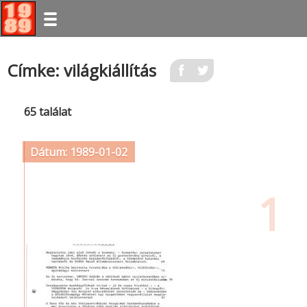
Ugrás
Címke: világkiállítás
a
tartalomra
65 találat
Dátum: 1989-01-02
1