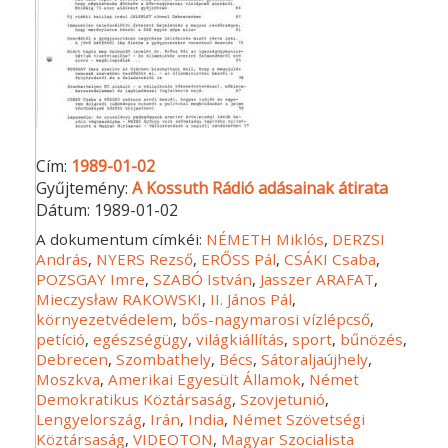
Cím:
1989-01-02
Gyűjtemény:
A Kossuth Rádió adásainak átirata
Dátum:
1989-01-02
A dokumentum címkéi:
NÉMETH Miklós
,
DERZSI
András
,
NYERS Rezső
,
ERŐSS Pál
,
CSÁKI Csaba
,
POZSGAY Imre
,
SZABÓ István
,
Jasszer ARAFAT
,
Mieczysław RAKOWSKI
,
II. János Pál
,
környezetvédelem
,
bős-nagymarosi vízlépcső
,
petíció
,
egészségügy
,
világkiállítás
,
sport
,
bűnözés
,
Debrecen
,
Szombathely
,
Bécs
,
Sátoraljaújhely
,
Moszkva
,
Amerikai Egyesült Államok
,
Német
Demokratikus Köztársaság
,
Szovjetunió
,
Lengyelország
,
Irán
,
India
,
Német Szövetségi
Köztársaság
,
VIDEOTON
,
Magyar Szocialista