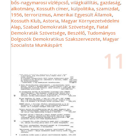
bős-nagymarosi vízlépcső
,
világkiállítás
,
gazdaság
,
alkotmány
,
Kossuth címer
,
külpolitika
,
szamizdat
,
1956
,
terrorizmus
,
Amerikai Egyesült Államok
,
Kossuth Klub
,
Astoria
,
Magyar Környezetvédelmi
Alap
,
Szabad Demokraták Szövetsége
,
Fiatal
Demokraták Szövetsége
,
Beszélő
,
Tudományos
Dolgozók Demokratikus Szakszervezete
,
Magyar
Szocialista Munkáspárt
11