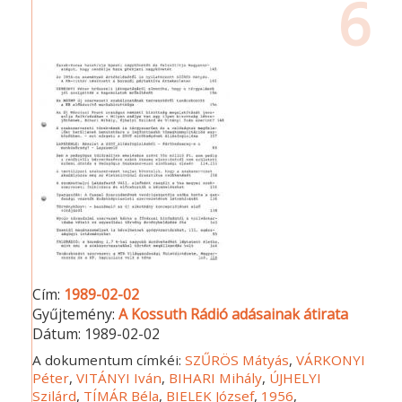
6
Cím:
1989-02-02
Gyűjtemény:
A Kossuth Rádió adásainak átirata
Dátum:
1989-02-02
A dokumentum címkéi:
SZŰRÖS Mátyás
,
VÁRKONYI
Péter
,
VITÁNYI Iván
,
BIHARI Mihály
,
ÚJHELYI
Szilárd
,
TÍMÁR Béla
,
BIELEK József
,
1956
,