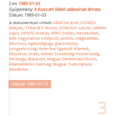
Cím:
1989-01-03
Gyűjtemény:
A Kossuth Rádió adásainak átirata
Dátum:
1989-01-03
A dokumentum címkéi:
VÁNCSA Jenő
,
SZŰRÖS
Mátyás
,
STRAUB F. Brunó
,
SOMOGYI László
,
URBÁN
Lajos
,
DERZSI András
,
BÍRÓ Zoltán
,
menekültek
,
bős-nagymarosi vízlépcső
,
petíció
,
világkiállítás
,
abortusz
,
egészségügy
,
glasznoszty
,
Lengyelország
,
Amerikai Egyesült Államok
,
Moszkva
,
Izrael
,
Német Szövetségi Köztársaság
,
Ferihegy
,
Bukarest
,
Magyar Demokrata Fórum
,
Államvédelmi Hatóság
,
Magyar Tudományos
Akadémia
Dátum: 1989-01-11
3