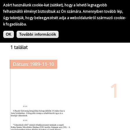
Azért használunk cookie-kat (sütiket), hogy a lehető legnagyobb
felhasználói élményt biztosítsuk az Ön számára. Amennyiben tovább lép,
úgy tekintjük, hogy beleegyezését adja a weboldalunkról származó cookie-
k fogadásába.
Ugrás
Címke: Magyar Zöld Párt
a
OK
További információk
tartalomra
1 találat
Dátum: 1989-11-10
1