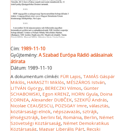
Cím:
1989-11-10
Gyűjtemény:
A Szabad Európa Rádió adásainak
átirata
Dátum:
1989-11-10
A dokumentum címkéi:
FÜR Lajos
,
TAMÁS Gáspár
Miklós
,
HARASZTI Miklós
,
MÉSZÁROS István
,
LITVÁN György
,
BERECZKI Vilmos
,
Günter
SCHABOWSKI
,
Egon KRENZ
,
HORN Gyula
,
Doina
CORNEA
,
Alexander DUBČEK
,
SZEKFŰ András
,
Nicolae CEAUȘESCU
,
POZSGAY Imre
,
választás
,
köztársasági elnök
,
népszavazás
,
sztrájk
,
éhségsztrájk
,
berlini fal
,
Románia
,
Berlin
,
Német
Szövetségi Köztársaság
,
Német Demokratikus
Köztársaság
,
Magyar Liberális Párt
,
Recski