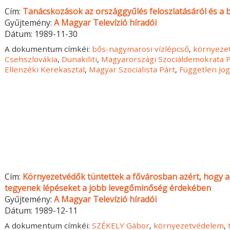
Cím:
Tanácskozások az országgyűlés feloszlatásáról és a 
Gyűjtemény:
A Magyar Televízió híradói
Dátum:
1989-11-30
A dokumentum címkéi:
bős-nagymarosi vízlépcső
,
környeze
Csehszlovákia
,
Dunakiliti
,
Magyarországi Szociáldemokrata P
Ellenzéki Kerekasztal
,
Magyar Szocialista Párt
,
Független Jo
Cím:
Környezetvédők tüntettek a fővárosban azért, hogy a
tegyenek lépéseket a jobb levegőminőség érdekében
Gyűjtemény:
A Magyar Televízió híradói
Dátum:
1989-12-11
A dokumentum címkéi:
SZÉKELY Gábor
,
környezetvédelem
,