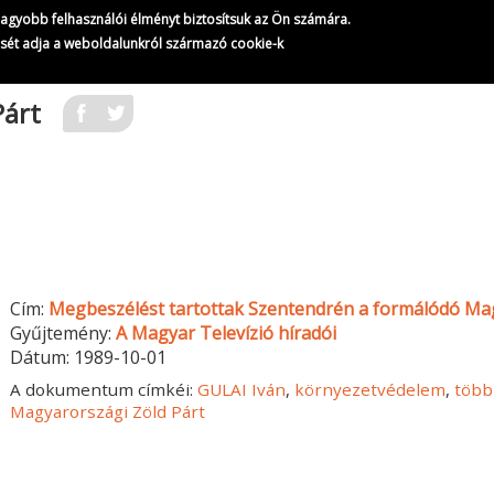
gnagyobb felhasználói élményt biztosítsuk az Ön számára.
ését adja a weboldalunkról származó cookie-k
Párt
Cím:
Megbeszélést tartottak Szentendrén a formálódó Mag
Gyűjtemény:
A Magyar Televízió híradói
Dátum:
1989-10-01
A dokumentum címkéi:
GULAI Iván
,
környezetvédelem
,
több
Magyarországi Zöld Párt