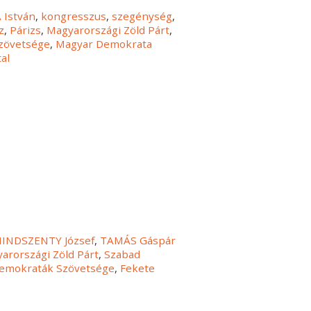
 István
,
kongresszus
,
szegénység
,
z
,
Párizs
,
Magyarországi Zöld Párt
,
Szövetsége
,
Magyar Demokrata
al
INDSZENTY József
,
TAMÁS Gáspár
arországi Zöld Párt
,
Szabad
 Demokraták Szövetsége
,
Fekete