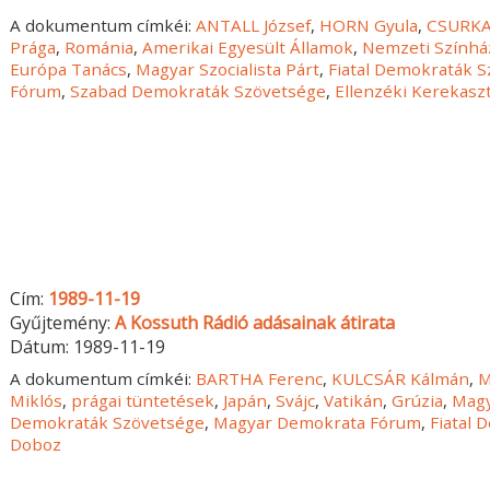
A dokumentum címkéi:
ANTALL József
,
HORN Gyula
,
CSURKA
Prága
,
Románia
,
Amerikai Egyesült Államok
,
Nemzeti Színhá
Európa Tanács
,
Magyar Szocialista Párt
,
Fiatal Demokraták 
Fórum
,
Szabad Demokraták Szövetsége
,
Ellenzéki Kerekaszt
Cím:
1989-11-19
Gyűjtemény:
A Kossuth Rádió adásainak átirata
Dátum:
1989-11-19
A dokumentum címkéi:
BARTHA Ferenc
,
KULCSÁR Kálmán
,
M
Miklós
,
prágai tüntetések
,
Japán
,
Svájc
,
Vatikán
,
Grúzia
,
Magy
Demokraták Szövetsége
,
Magyar Demokrata Fórum
,
Fiatal
Doboz