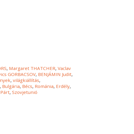
ORS
,
Margaret THATCHER
,
Vaclav
evics GORBACSOV
,
BENJÁMIN Judit
,
nyek
,
világkiállítás
,
,
Bulgária
,
Bécs
,
Románia
,
Erdély
,
 Párt
,
Szovjetunió