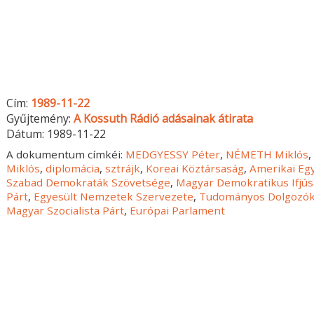
Cím:
1989-11-22
Gyűjtemény:
A Kossuth Rádió adásainak átirata
Dátum:
1989-11-22
A dokumentum címkéi:
MEDGYESSY Péter
,
NÉMETH Miklós
Miklós
,
diplomácia
,
sztrájk
,
Koreai Köztársaság
,
Amerikai Eg
Szabad Demokraták Szövetsége
,
Magyar Demokratikus Ifjús
Párt
,
Egyesült Nemzetek Szervezete
,
Tudományos Dolgozók
Magyar Szocialista Párt
,
Európai Parlament