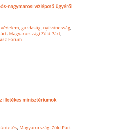
bős-nagymarosi vízlépcső ügyéről
tvédelem
,
gazdaság
,
nyilvánosság
,
árt
,
Magyarországi Zöld Párt
,
gász Fórum
z illetékes minisztériumok
tüntetés
,
Magyarországi Zöld Párt