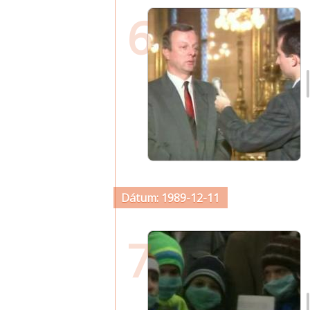
6
Dátum: 1989-12-11
7