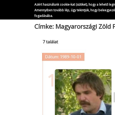
Azért használunk cookie-kat (sütiket), hogy a lehető le
Amennyiben tovább lép, úgy tekintjük, hogy beleegyez
fogadásába.
Ugrás
Címke: Magyarországi Zöld 
a
tartalomra
7 találat
Dátum: 1989-10-01
1