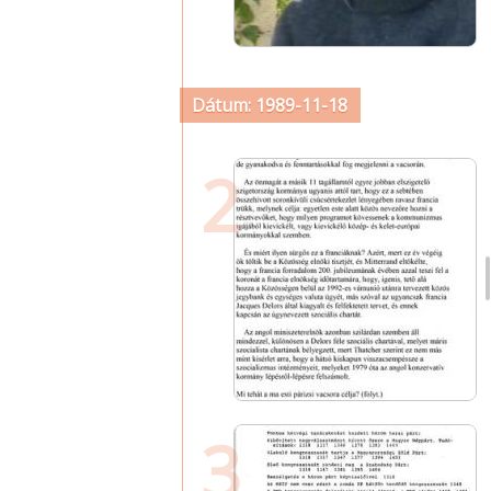
Dátum: 1989-11-18
2
3