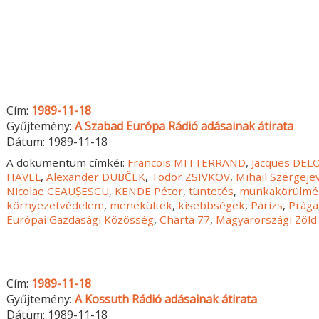
Cím:
1989-11-18
Gyűjtemény:
A Szabad Európa Rádió adásainak átirata
Dátum:
1989-11-18
A dokumentum címkéi:
Francois MITTERRAND
,
Jacques DEL
HAVEL
,
Alexander DUBČEK
,
Todor ZSIVKOV
,
Mihail Szergej
Nicolae CEAUȘESCU
,
KENDE Péter
,
tüntetés
,
munkakörülmé
környezetvédelem
,
menekültek
,
kisebbségek
,
Párizs
,
Prága
Európai Gazdasági Közösség
,
Charta 77
,
Magyarországi Zöld
Cím:
1989-11-18
Gyűjtemény:
A Kossuth Rádió adásainak átirata
Dátum:
1989-11-18