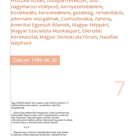
HUSZÁR István
,
többpártrendszer
,
bős-
nagymarosi vízlépcső
,
környezetvédelem
,
közlekedés
,
kereskedelem
,
gazdaság
,
rehabilitáció
,
alternatív mozgalmak
,
Csehszlovákia
,
Záhony
,
Amerikai Egyesült Államok
,
Magyar Néppárt
,
Magyar Szocialista Munkáspárt
,
Ellenzéki
Kerekasztal
,
Magyar Demokrata Fórum
,
Hazafias
Népfront
Dátum: 1989-06-20
7