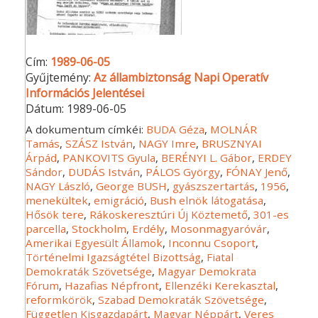
Cím:
1989-06-05
Gyűjtemény:
Az állambiztonság Napi Operatív
Információs Jelentései
Dátum:
1989-06-05
A dokumentum címkéi:
BUDA Géza
,
MOLNÁR
Tamás
,
SZÁSZ István
,
NAGY Imre
,
BRUSZNYAI
Árpád
,
PANKOVITS Gyula
,
BERÉNYI L. Gábor
,
ERDEY
Sándor
,
DUDÁS István
,
PÁLOS György
,
FÓNAY Jenő
,
NAGY László
,
George BUSH
,
gyászszertartás
,
1956
,
menekültek
,
emigráció
,
Bush elnök látogatása
,
Hősök tere
,
Rákoskeresztúri Új Köztemető
,
301-es
parcella
,
Stockholm
,
Erdély
,
Mosonmagyaróvár
,
Amerikai Egyesült Államok
,
Inconnu Csoport
,
Történelmi Igazságtétel Bizottság
,
Fiatal
Demokraták Szövetsége
,
Magyar Demokrata
Fórum
,
Hazafias Népfront
,
Ellenzéki Kerekasztal
,
reformkörök
,
Szabad Demokraták Szövetsége
,
Független Kisgazdapárt
,
Magyar Néppárt
,
Veres