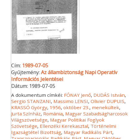
Cím:
1989-07-05
Gyűjtemény:
Az állambiztonság Napi Operatív
Információs Jelentései
Dátum:
1989-07-05
A dokumentum címkéi:
FÓNAY Jenő
,
DUDÁS István
,
Sergio STANZANI
,
Massimo LENSI
,
Olivier DUPUIS
,
KRASSÓ György
,
1956
,
október 23.
,
menekültek
,
Jurta Színház
,
Románia
,
Magyar Szabadságharcosok
Világszövetsége
,
Magyar Politikai Foglyok
Szövetsége
,
Ellenzéki Kerekasztal
,
Történelmi
Igazságtétel Bizottság
,
Magyar Radikális Párt
,
Transznacionális Radikális Párt
,
Magyar Október