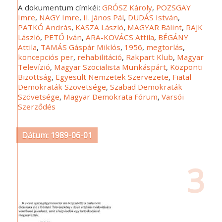
A dokumentum címkéi:
GRÓSZ Károly
,
POZSGAY
Imre
,
NAGY Imre
,
II. János Pál
,
DUDÁS István
,
PATKÓ András
,
KASZA László
,
MAGYAR Bálint
,
RAJK
László
,
PETŐ Iván
,
ARA-KOVÁCS Attila
,
BÉGÁNY
Attila
,
TAMÁS Gáspár Miklós
,
1956
,
megtorlás
,
koncepciós per
,
rehabilitáció
,
Rakpart Klub
,
Magyar
Televízió
,
Magyar Szocialista Munkáspárt
,
Központi
Bizottság
,
Egyesült Nemzetek Szervezete
,
Fiatal
Demokraták Szövetsége
,
Szabad Demokraták
Szövetsége
,
Magyar Demokrata Fórum
,
Varsói
Szerződés
Dátum: 1989-06-01
3