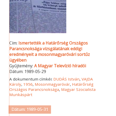
Cím:
Ismertették a Határőrség Országos
Parancsnoksága vizsgálatának eddigi
eredményeit a mosonmagyaróvári sortűz
ügyében
Gyűjtemény:
A Magyar Televízió híradói
Dátum:
1989-05-29
A dokumentum címkéi:
DUDÁS István
,
VAJDA
Károly
,
1956
,
Mosonmagyaróvár
,
Határőrség
Országos Parancsnoksága
,
Magyar Szocialista
Munkáspárt
Dátum: 1989-05-31