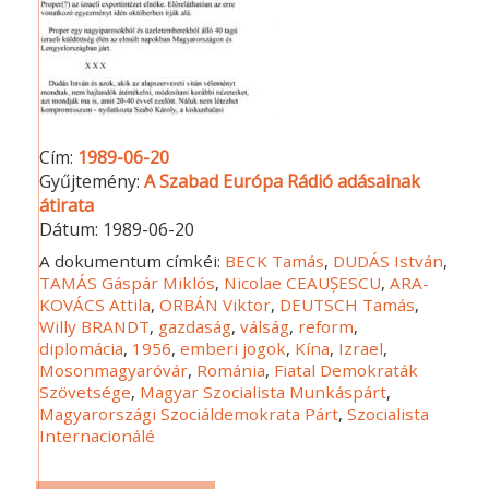
Cím:
1989-06-20
Gyűjtemény:
A Szabad Európa Rádió adásainak
átirata
Dátum:
1989-06-20
A dokumentum címkéi:
BECK Tamás
,
DUDÁS István
,
TAMÁS Gáspár Miklós
,
Nicolae CEAUȘESCU
,
ARA-
KOVÁCS Attila
,
ORBÁN Viktor
,
DEUTSCH Tamás
,
Willy BRANDT
,
gazdaság
,
válság
,
reform
,
diplomácia
,
1956
,
emberi jogok
,
Kína
,
Izrael
,
Mosonmagyaróvár
,
Románia
,
Fiatal Demokraták
Szövetsége
,
Magyar Szocialista Munkáspárt
,
Magyarországi Szociáldemokrata Párt
,
Szocialista
Internacionálé