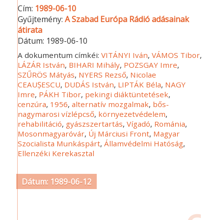
Cím:
1989-06-10
Gyűjtemény:
A Szabad Európa Rádió adásainak
átirata
Dátum:
1989-06-10
A dokumentum címkéi:
VITÁNYI Iván
,
VÁMOS Tibor
,
LÁZÁR István
,
BIHARI Mihály
,
POZSGAY Imre
,
SZŰRÖS Mátyás
,
NYERS Rezső
,
Nicolae
CEAUȘESCU
,
DUDÁS István
,
LIPTÁK Béla
,
NAGY
Imre
,
PÁKH Tibor
,
pekingi diáktüntetések
,
cenzúra
,
1956
,
alternatív mozgalmak
,
bős-
nagymarosi vízlépcső
,
környezetvédelem
,
rehabilitáció
,
gyászszertartás
,
Vígadó
,
Románia
,
Mosonmagyaróvár
,
Új Márciusi Front
,
Magyar
Szocialista Munkáspárt
,
Államvédelmi Hatóság
,
Ellenzéki Kerekasztal
Dátum: 1989-06-12