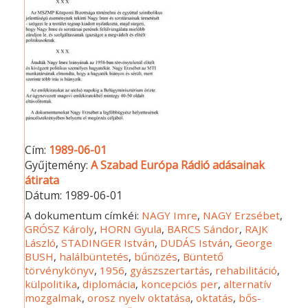
Cím:
1989-06-01
Gyűjtemény:
A Szabad Európa Rádió adásainak
átirata
Dátum:
1989-06-01
A dokumentum címkéi:
NAGY Imre
,
NAGY Erzsébet
,
GRÓSZ Károly
,
HORN Gyula
,
BARCS Sándor
,
RAJK
László
,
STADINGER István
,
DUDÁS István
,
George
BUSH
,
halálbüntetés
,
bűnözés
,
Büntető
törvénykönyv
,
1956
,
gyászszertartás
,
rehabilitáció
,
külpolitika
,
diplomácia
,
koncepciós per
,
alternatív
mozgalmak
,
orosz nyelv oktatása
,
oktatás
,
bős-