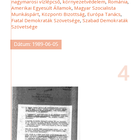
nagymarosi vízlépcső
,
környezetvédelem
,
Románia
,
Amerikai Egyesült Államok
,
Magyar Szocialista
Munkáspárt
,
Központi Bizottság
,
Európa Tanács
,
Fiatal Demokraták Szövetsége
,
Szabad Demokraták
Szövetsége
Dátum: 1989-06-05
4