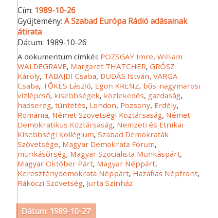
Cím:
1989-10-26
Gyűjtemény:
A Szabad Európa Rádió adásainak
átirata
Dátum:
1989-10-26
A dokumentum címkéi:
POZSGAY Imre
,
William
WALDEGRAVE
,
Margaret THATCHER
,
GRÓSZ
Károly
,
TABAJDI Csaba
,
DUDÁS István
,
VARGA
Csaba
,
TŐKÉS László
,
Egon KRENZ
,
bős-nagymarosi
vízlépcső
,
kisebbségek
,
közlekedés
,
gazdaság
,
hadsereg
,
tüntetés
,
London
,
Pozsony
,
Erdély
,
Románia
,
Német Szövetségi Köztársaság
,
Német
Demokratikus Köztársaság
,
Nemzeti és Etnikai
Kisebbségi Kollégium
,
Szabad Demokraták
Szövetsége
,
Magyar Demokrata Fórum
,
munkásőrség
,
Magyar Szocialista Munkáspárt
,
Magyar Október Párt
,
Magyar Néppárt
,
Kereszténydemokrata Néppárt
,
Hazafias Népfront
,
Rákóczi Szövetség
,
Jurta Színház
Dátum: 1989-10-27