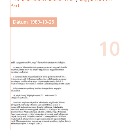
Párt
Dátum: 1989-10-26
10