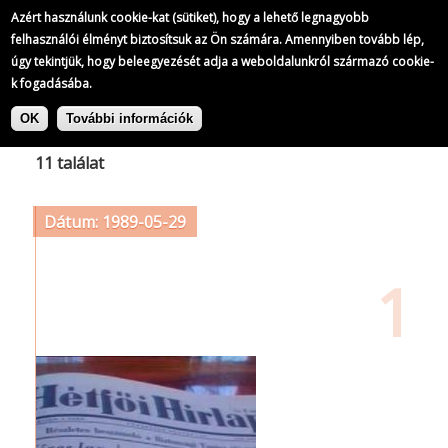
Azért használunk cookie-kat (sütiket), hogy a lehető legnagyobb
felhasználói élményt biztosítsuk az Ön számára. Amennyiben tovább lép,
úgy tekintjük, hogy beleegyezését adja a weboldalunkról származó cookie-
k fogadásába.
Ugrás
Címke: DUDÁS István
a
OK
További információk
tartalomra
11 találat
Dátum: 1989-05-29
1