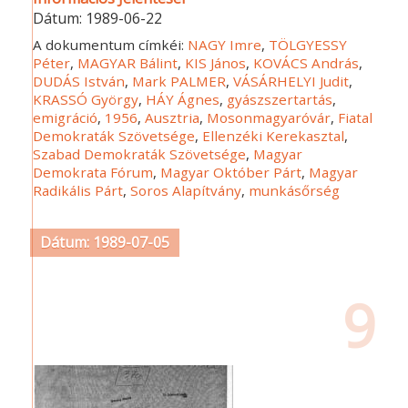
Dátum:
1989-06-22
A dokumentum címkéi:
NAGY Imre
,
TÖLGYESSY
Péter
,
MAGYAR Bálint
,
KIS János
,
KOVÁCS András
,
DUDÁS István
,
Mark PALMER
,
VÁSÁRHELYI Judit
,
KRASSÓ György
,
HÁY Ágnes
,
gyászszertartás
,
emigráció
,
1956
,
Ausztria
,
Mosonmagyaróvár
,
Fiatal
Demokraták Szövetsége
,
Ellenzéki Kerekasztal
,
Szabad Demokraták Szövetsége
,
Magyar
Demokrata Fórum
,
Magyar Október Párt
,
Magyar
Radikális Párt
,
Soros Alapítvány
,
munkásőrség
Dátum: 1989-07-05
9