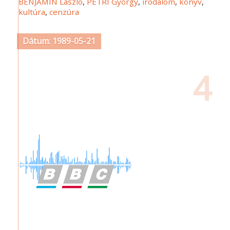
BENJÁMIN László
,
PETRI György
,
irodalom
,
könyv
,
kultúra
,
cenzúra
Dátum: 1989-05-21
4