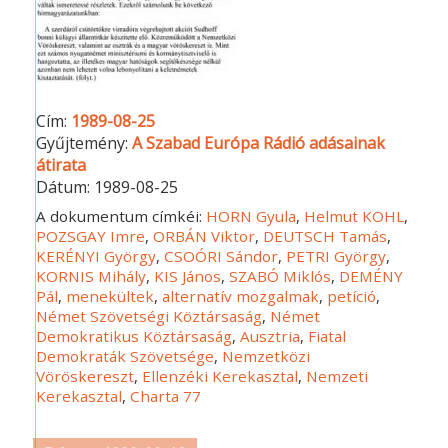
Cím:
1989-08-25
Gyűjtemény:
A Szabad Európa Rádió adásainak
átirata
Dátum:
1989-08-25
A dokumentum címkéi:
HORN Gyula
,
Helmut KOHL
,
POZSGAY Imre
,
ORBÁN Viktor
,
DEUTSCH Tamás
,
KERÉNYI György
,
CSOÓRI Sándor
,
PETRI György
,
KORNIS Mihály
,
KIS János
,
SZABÓ Miklós
,
DEMÉNY
Pál
,
menekültek
,
alternatív mozgalmak
,
petíció
,
Német Szövetségi Köztársaság
,
Német
Demokratikus Köztársaság
,
Ausztria
,
Fiatal
Demokraták Szövetsége
,
Nemzetközi
Vöröskereszt
,
Ellenzéki Kerekasztal
,
Nemzeti
Kerekasztal
,
Charta 77