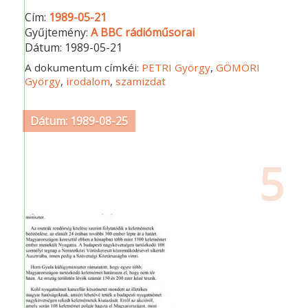
Cím:
1989-05-21
Gyűjtemény:
A BBC rádióműsorai
Dátum:
1989-05-21
A dokumentum címkéi:
PETRI György
,
GÖMÖRI
György
,
irodalom
,
szamizdat
Dátum: 1989-08-25
5