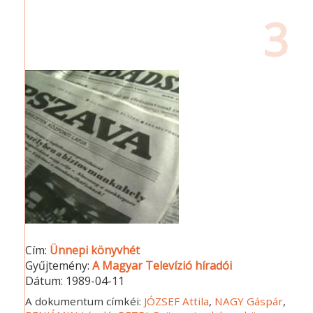
3
Cím:
Ünnepi könyvhét
Gyűjtemény:
A Magyar Televízió híradói
Dátum:
1989-04-11
A dokumentum címkéi:
JÓZSEF Attila
,
NAGY Gáspár
,