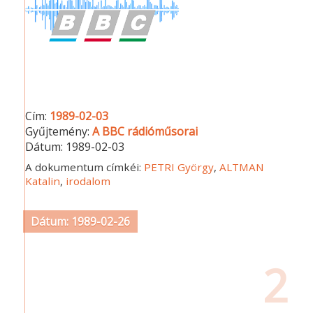
Cím:
1989-02-03
Gyűjtemény:
A BBC rádióműsorai
Dátum:
1989-02-03
A dokumentum címkéi:
PETRI György
,
ALTMAN
Katalin
,
irodalom
Dátum: 1989-02-26
2