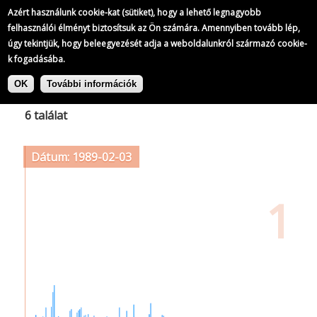
Azért használunk cookie-kat (sütiket), hogy a lehető legnagyobb
felhasználói élményt biztosítsuk az Ön számára. Amennyiben tovább lép,
úgy tekintjük, hogy beleegyezését adja a weboldalunkról származó cookie-
k fogadásába.
Ugrás
Címke: PETRI György
a
OK
További információk
tartalomra
6 találat
Dátum: 1989-02-03
1