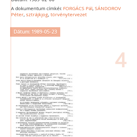
A dokumentum címkéi:
FORGÁCS Pál
,
SÁNDOROV
Péter
,
sztrájkjog
,
törvénytervezet
Dátum: 1989-05-23
4