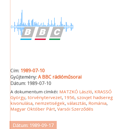
Cím:
1989-07-10
Gyűjtemény:
A BBC rádióműsorai
Dátum:
1989-07-10
A dokumentum címkéi:
MATZKÓ László
,
KRASSÓ
György
,
törvénytervezet
,
1956
,
szovjet hadsereg
kivonulása
,
nemzetiségek
,
választás
,
Románia
,
Magyar Október Párt
,
Varsói Szerződés
Dátum: 1989-09-17