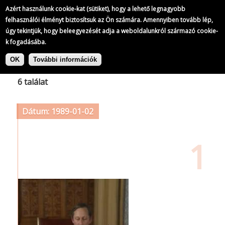
Azért használunk cookie-kat (sütiket), hogy a lehető legnagyobb
felhasználói élményt biztosítsuk az Ön számára. Amennyiben tovább lép,
úgy tekintjük, hogy beleegyezését adja a weboldalunkról származó cookie-
k fogadásába.
Ugrás
Címke: törvénytervezet
a
OK
További információk
tartalomra
6 találat
Dátum: 1989-01-02
1