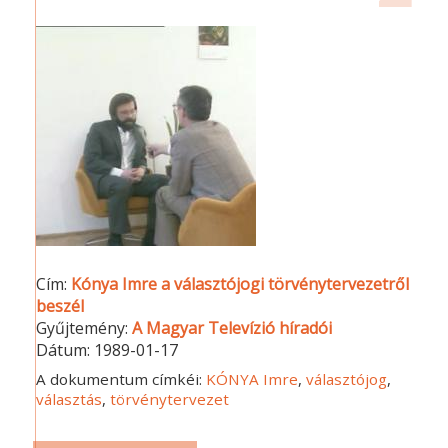
Cím:
Kónya Imre a választójogi törvénytervezetről
beszél
Gyűjtemény:
A Magyar Televízió híradói
Dátum:
1989-01-17
A dokumentum címkéi:
KÓNYA Imre
,
választójog
,
választás
,
törvénytervezet