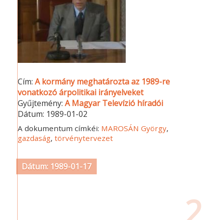
Cím:
A kormány meghatározta az 1989-re
vonatkozó árpolitikai irányelveket
Gyűjtemény:
A Magyar Televízió híradói
Dátum:
1989-01-02
A dokumentum címkéi:
MAROSÁN György
,
gazdaság
,
törvénytervezet
Dátum: 1989-01-17
2