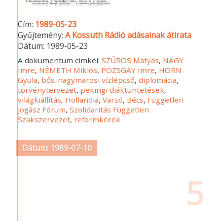
Cím:
1989-05-23
Gyűjtemény:
A Kossuth Rádió adásainak átirata
Dátum:
1989-05-23
A dokumentum címkéi:
SZŰRÖS Mátyás
,
NAGY
Imre
,
NÉMETH Miklós
,
POZSGAY Imre
,
HORN
Gyula
,
bős-nagymarosi vízlépcső
,
diplomácia
,
törvénytervezet
,
pekingi diáktüntetések
,
világkiállítás
,
Hollandia
,
Varsó
,
Bécs
,
Független
Jogász Fórum
,
Szolidaritás Független
Szakszervezet
,
reformkörök
Dátum: 1989-07-10
5