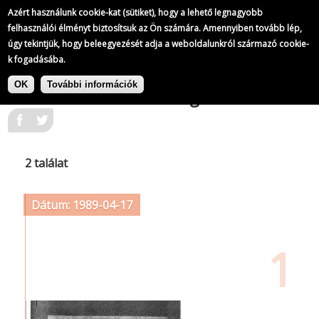
Azért használunk cookie-kat (sütiket), hogy a lehető legnagyobb
felhasználói élményt biztosítsuk az Ön számára. Amennyiben tovább lép,
úgy tekintjük, hogy beleegyezését adja a weboldalunkról származó cookie-
k fogadásába.
Ugrás
Címke: Nemzeti Megbékélési és
a
OK
További információk
Elszámoltatási Bizottság
tartalomra
2 találat
Dátum: 1989-04-17
1