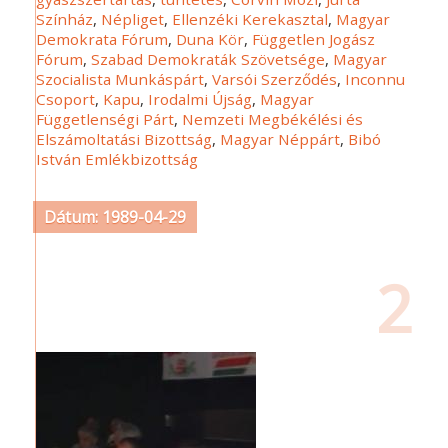
Színház
,
Népliget
,
Ellenzéki Kerekasztal
,
Magyar
Demokrata Fórum
,
Duna Kör
,
Független Jogász
Fórum
,
Szabad Demokraták Szövetsége
,
Magyar
Szocialista Munkáspárt
,
Varsói Szerződés
,
Inconnu
Csoport
,
Kapu
,
Irodalmi Újság
,
Magyar
Függetlenségi Párt
,
Nemzeti Megbékélési és
Elszámoltatási Bizottság
,
Magyar Néppárt
,
Bibó
István Emlékbizottság
Dátum: 1989-04-29
2