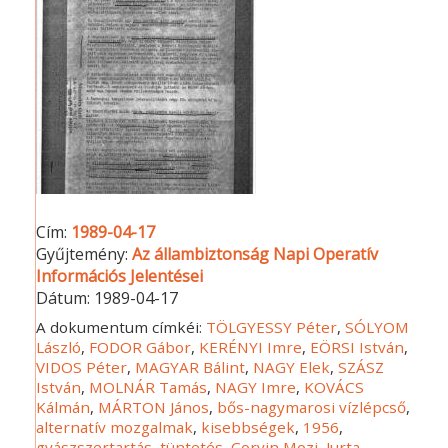
Cím:
1989-04-17
Gyűjtemény:
Az állambiztonság Napi Operatív
Információs Jelentései
Dátum:
1989-04-17
A dokumentum címkéi:
TÖLGYESSY Péter
,
SÓLYOM
László
,
FODOR Gábor
,
KERÉNYI Imre
,
EÖRSI István
,
VIDOS Péter
,
MAGYAR Bálint
,
NAGY Elek
,
SZÁSZ
István
,
MOLNÁR Tamás
,
NAGY Imre
,
KOVÁCS
Kálmán
,
MÁRTON János
,
bős-nagymarosi vízlépcső
,
alternatív mozgalmak
,
kisebbségek
,
1956
,
gyászszertartás
,
tüntetés
,
Corvin Mozi
,
Jurta