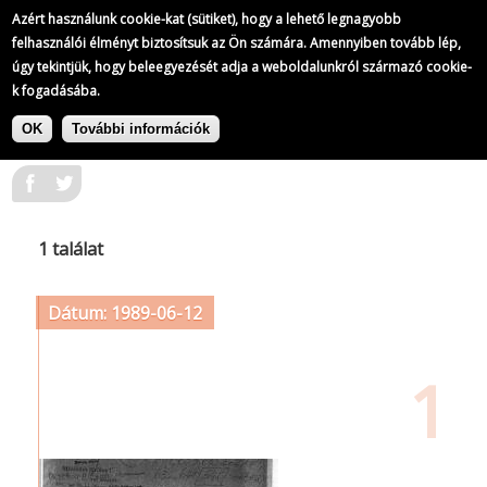
Azért használunk cookie-kat (sütiket), hogy a lehető legnagyobb
felhasználói élményt biztosítsuk az Ön számára. Amennyiben tovább lép,
úgy tekintjük, hogy beleegyezését adja a weboldalunkról származó cookie-
k fogadásába.
Ugrás
Címke: Magánvállalkozók
a
OK
További információk
Demokratikus Szakszervezete
tartalomra
1 találat
Dátum: 1989-06-12
1