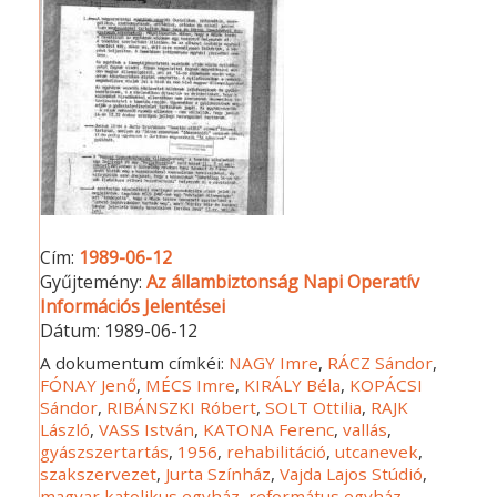
Cím:
1989-06-12
Gyűjtemény:
Az állambiztonság Napi Operatív
Információs Jelentései
Dátum:
1989-06-12
A dokumentum címkéi:
NAGY Imre
,
RÁCZ Sándor
,
FÓNAY Jenő
,
MÉCS Imre
,
KIRÁLY Béla
,
KOPÁCSI
Sándor
,
RIBÁNSZKI Róbert
,
SOLT Ottilia
,
RAJK
László
,
VASS István
,
KATONA Ferenc
,
vallás
,
gyászszertartás
,
1956
,
rehabilitáció
,
utcanevek
,
szakszervezet
,
Jurta Színház
,
Vajda Lajos Stúdió
,
magyar katolikus egyház
,
református egyház
,