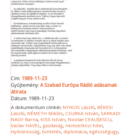
Cím:
1989-11-23
Gyűjtemény:
A Szabad Európa Rádió adásainak
átirata
Dátum:
1989-11-23
A dokumentum címkéi:
NYIKOS László
,
BÉKESI
László
,
NÉMETH Miklós
,
CSURKA István
,
SARKADI
NAGY Barna
,
KISS István
,
Nicolae CEAUȘESCU
,
Vaclav HAVEL
,
gazdaság
,
nemzetközi hitel
,
nyilvánosság
,
tüntetés
,
diplomácia
,
egészségügy
,