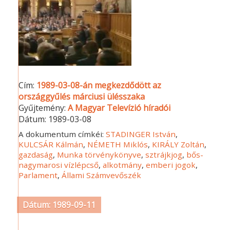
Cím:
1989-03-08-án megkezdődött az
országgyűlés márciusi ülésszaka
Gyűjtemény:
A Magyar Televízió híradói
Dátum:
1989-03-08
A dokumentum címkéi:
STADINGER István
,
KULCSÁR Kálmán
,
NÉMETH Miklós
,
KIRÁLY Zoltán
,
gazdaság
,
Munka törvénykönyve
,
sztrájkjog
,
bős-
nagymarosi vízlépcső
,
alkotmány
,
emberi jogok
,
Parlament
,
Állami Számvevőszék
Dátum: 1989-09-11