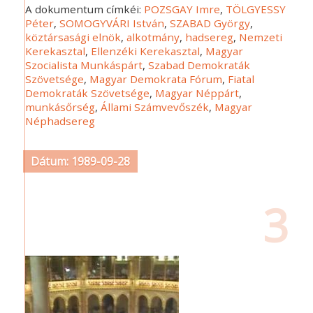
A dokumentum címkéi:
POZSGAY Imre
,
TÖLGYESSY
Péter
,
SOMOGYVÁRI István
,
SZABAD György
,
köztársasági elnök
,
alkotmány
,
hadsereg
,
Nemzeti
Kerekasztal
,
Ellenzéki Kerekasztal
,
Magyar
Szocialista Munkáspárt
,
Szabad Demokraták
Szövetsége
,
Magyar Demokrata Fórum
,
Fiatal
Demokraták Szövetsége
,
Magyar Néppárt
,
munkásőrség
,
Állami Számvevőszék
,
Magyar
Néphadsereg
Dátum: 1989-09-28
3