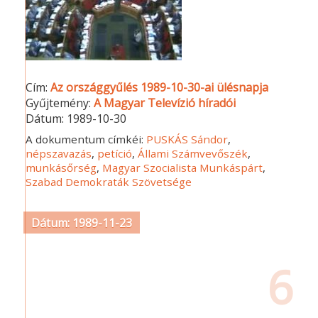
Cím:
Az országgyűlés 1989-10-30-ai ülésnapja
Gyűjtemény:
A Magyar Televízió híradói
Dátum:
1989-10-30
A dokumentum címkéi:
PUSKÁS Sándor
,
népszavazás
,
petíció
,
Állami Számvevőszék
,
munkásőrség
,
Magyar Szocialista Munkáspárt
,
Szabad Demokraták Szövetsége
Dátum: 1989-11-23
6