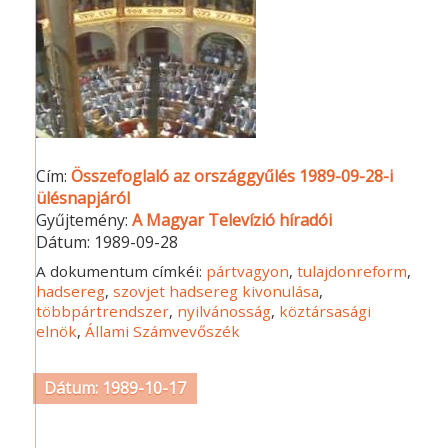
Cím:
Összefoglaló az országgyűlés 1989-09-28-i
ülésnapjáról
Gyűjtemény:
A Magyar Televízió híradói
Dátum:
1989-09-28
A dokumentum címkéi:
pártvagyon
,
tulajdonreform
,
hadsereg
,
szovjet hadsereg kivonulása
,
többpártrendszer
,
nyilvánosság
,
köztársasági
elnök
,
Állami Számvevőszék
Dátum: 1989-10-17