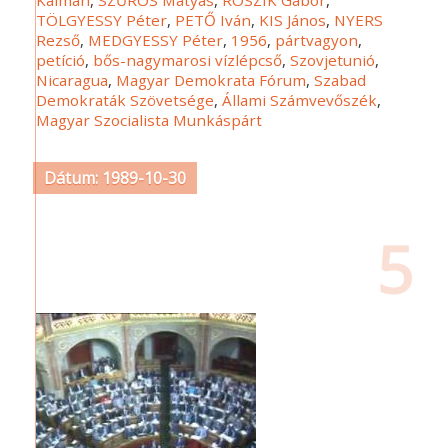
Kálmán
,
SZŰRÖS Mátyás
,
ROSZIK Gábor
,
TÖLGYESSY Péter
,
PETŐ Iván
,
KIS János
,
NYERS
Rezső
,
MEDGYESSY Péter
,
1956
,
pártvagyon
,
petíció
,
bős-nagymarosi vízlépcső
,
Szovjetunió
,
Nicaragua
,
Magyar Demokrata Fórum
,
Szabad
Demokraták Szövetsége
,
Állami Számvevőszék
,
Magyar Szocialista Munkáspárt
Dátum: 1989-10-30
5