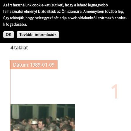
Azért használunk cookie-kat (sütiket), hogy a lehető legnagyobb
felhasználói élményt biztosítsuk az Ön számára. Amennyiben tovább lép,
úgy tekintjük, hogy beleegyezését adja a weboldalunkról származó cookie-
k fogadásába.
Ugrás
Címke: VAS László
a
OK
További információk
tartalomra
4 találat
Dátum: 1989-01-09
1