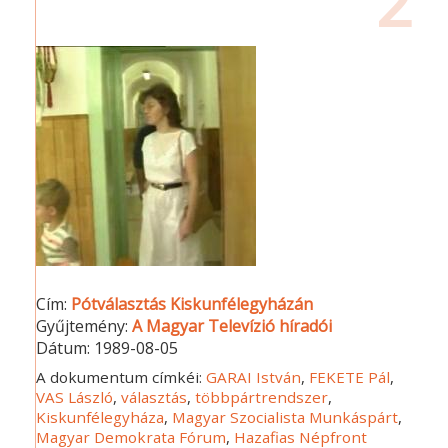
2
Cím:
Pótválasztás Kiskunfélegyházán
Gyűjtemény:
A Magyar Televízió híradói
Dátum:
1989-08-05
A dokumentum címkéi:
GARAI István
,
FEKETE Pál
,
VAS László
,
választás
,
többpártrendszer
,
Kiskunfélegyháza
,
Magyar Szocialista Munkáspárt
,
Magyar Demokrata Fórum
,
Hazafias Népfront