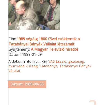
Cím:
1989 végéig 1800 fővel csökkentik a
Tatabányai Bányák Vállalat létszámát
Gyűjtemény:
A Magyar Televízió híradói
Dátum:
1989-01-09
A dokumentum címkéi:
VAS László
,
gazdaság
,
munkanélküliség
,
Tatabánya
,
Tatabányai Bányák
Vállalat
Dátum: 1989-08-05