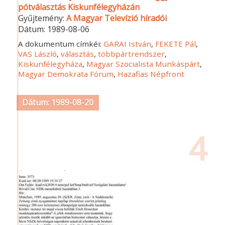
pótválasztás Kiskunfélegyházán
Gyűjtemény:
A Magyar Televízió híradói
Dátum:
1989-08-06
A dokumentum címkéi:
GARAI István
,
FEKETE Pál
,
VAS László
,
választás
,
többpártrendszer
,
Kiskunfélegyháza
,
Magyar Szocialista Munkáspárt
,
Magyar Demokrata Fórum
,
Hazafias Népfront
Dátum: 1989-08-20
4