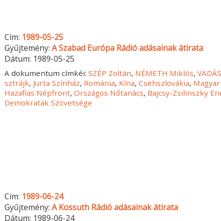
Cím:
1989-05-25
Gyűjtemény:
A Szabad Európa Rádió adásainak átirata
Dátum:
1989-05-25
A dokumentum címkéi:
SZÉP Zoltán
,
NÉMETH Miklós
,
VADÁS
sztrájk
,
Jurta Színház
,
Románia
,
Kína
,
Csehszlovákia
,
Magyar 
Hazafias Népfront
,
Országos Nőtanács
,
Bajcsy-Zsilinszky En
Demokraták Szövetsége
Cím:
1989-06-24
Gyűjtemény:
A Kossuth Rádió adásainak átirata
Dátum:
1989-06-24