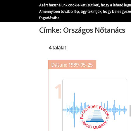
Azért használunk cookie-kat (sütiket), hogy a lehető le
Amennyiben tovább lép, úgy tekintjük, hogy beleegyez
fogadásába.
Ugrás
Címke: Országos Nőtanács
a
tartalomra
4 találat
Dátum: 1989-05-25
1