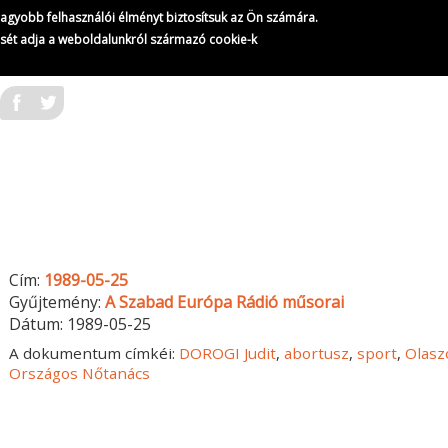
gnagyobb felhasználói élményt biztosítsuk az Ön számára.
ését adja a weboldalunkról származó cookie-k
Cím:
1989-05-25
Gyűjtemény:
A Szabad Európa Rádió műsorai
Dátum:
1989-05-25
A dokumentum címkéi:
DOROGI Judit
,
abortusz
,
sport
,
Olasz
Országos Nőtanács