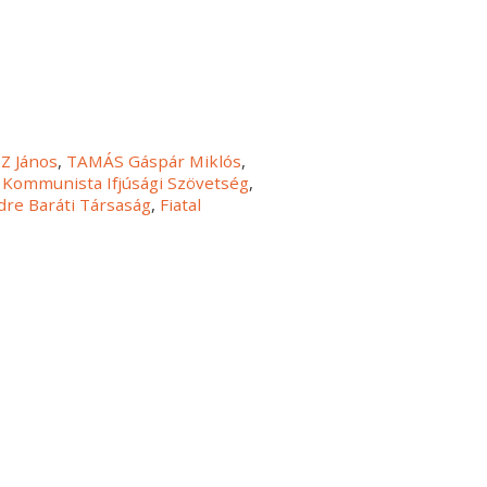
Z János
,
TAMÁS Gáspár Miklós
,
Kommunista Ifjúsági Szövetség
,
dre Baráti Társaság
,
Fiatal