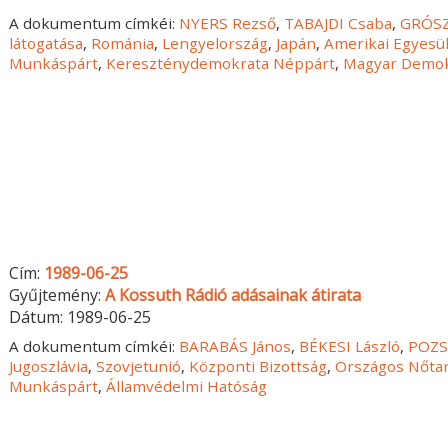
A dokumentum címkéi:
NYERS Rezső
,
TABAJDI Csaba
,
GRÓSZ
látogatása
,
Románia
,
Lengyelország
,
Japán
,
Amerikai Egyesül
Munkáspárt
,
Kereszténydemokrata Néppárt
,
Magyar Demok
Cím:
1989-06-25
Gyűjtemény:
A Kossuth Rádió adásainak átirata
Dátum:
1989-06-25
A dokumentum címkéi:
BARABÁS János
,
BÉKESI László
,
POZS
Jugoszlávia
,
Szovjetunió
,
Központi Bizottság
,
Országos Nőta
Munkáspárt
,
Államvédelmi Hatóság