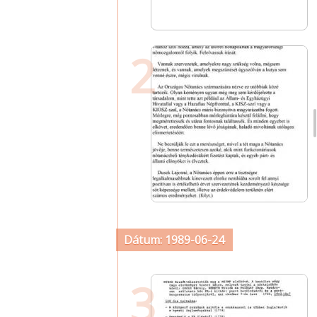
2
Dátum: 1989-06-24
3