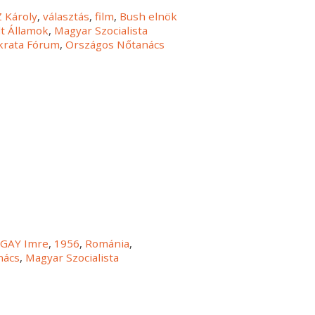
 Károly
,
választás
,
film
,
Bush elnök
t Államok
,
Magyar Szocialista
rata Fórum
,
Országos Nőtanács
GAY Imre
,
1956
,
Románia
,
nács
,
Magyar Szocialista