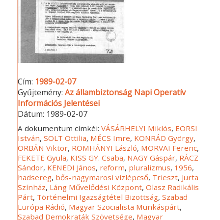
Cím:
1989-02-07
Gyűjtemény:
Az állambiztonság Napi Operatív
Információs Jelentései
Dátum:
1989-02-07
A dokumentum címkéi:
VÁSÁRHELYI Miklós
,
EÖRSI
István
,
SOLT Ottilia
,
MÉCS Imre
,
KONRÁD György
,
ORBÁN Viktor
,
ROMHÁNYI László
,
MORVAI Ferenc
,
FEKETE Gyula
,
KISS GY. Csaba
,
NAGY Gáspár
,
RÁCZ
Sándor
,
KENEDI János
,
reform
,
pluralizmus
,
1956
,
hadsereg
,
bős-nagymarosi vízlépcső
,
Trieszt
,
Jurta
Színház
,
Láng Művelődési Központ
,
Olasz Radikális
Párt
,
Történelmi Igazságtétel Bizottság
,
Szabad
Európa Rádió
,
Magyar Szocialista Munkáspárt
,
Szabad Demokraták Szövetsége
,
Magyar