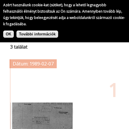
Azért használunk cookie-kat (sütiket), hogy a lehető legnagyobb
felhasználói élményt biztosítsuk az Ön számára. Amennyiben tovább lép,
úgy tekintjük, hogy beleegyezését adja a weboldalunkról származó cookie-
k fogadásába.
Ugrás
Címke: Olasz Radikális Párt
a
OK
További információk
tartalomra
3 találat
Dátum: 1989-02-07
1