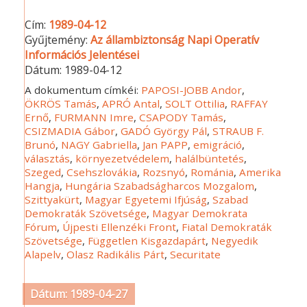
Cím:
1989-04-12
Gyűjtemény:
Az állambiztonság Napi Operatív
Információs Jelentései
Dátum:
1989-04-12
A dokumentum címkéi:
PAPOSI-JOBB Andor
,
ÖKRÖS Tamás
,
APRÓ Antal
,
SOLT Ottilia
,
RAFFAY
Ernő
,
FURMANN Imre
,
CSAPODY Tamás
,
CSIZMADIA Gábor
,
GADÓ György Pál
,
STRAUB F.
Brunó
,
NAGY Gabriella
,
Jan PAPP
,
emigráció
,
választás
,
környezetvédelem
,
halálbüntetés
,
Szeged
,
Csehszlovákia
,
Rozsnyó
,
Románia
,
Amerika
Hangja
,
Hungária Szabadságharcos Mozgalom
,
Szittyakürt
,
Magyar Egyetemi Ifjúság
,
Szabad
Demokraták Szövetsége
,
Magyar Demokrata
Fórum
,
Újpesti Ellenzéki Front
,
Fiatal Demokraták
Szövetsége
,
Független Kisgazdapárt
,
Negyedik
Alapelv
,
Olasz Radikális Párt
,
Securitate
Dátum: 1989-04-27