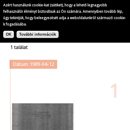
Azért használunk cookie-kat (sütiket), hogy a lehető legnagyobb
felhasználói élményt biztosítsuk az Ön számára. Amennyiben tovább lép,
úgy tekintjük, hogy beleegyezését adja a weboldalunkról származó cookie-
k fogadásába.
Ugrás
Címke: Újpesti Ellenzéki Front
a
OK
További információk
tartalomra
1 találat
Dátum: 1989-04-12
1