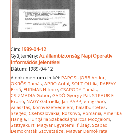
Cím:
1989-04-12
Gyűjtemény:
Az állambiztonság Napi Operatív
Információs Jelentései
Dátum:
1989-04-12
A dokumentum címkéi:
PAPOSI-JOBB Andor
,
ÖKRÖS Tamás
,
APRÓ Antal
,
SOLT Ottilia
,
RAFFAY
Ernő
,
FURMANN Imre
,
CSAPODY Tamás
,
CSIZMADIA Gábor
,
GADÓ György Pál
,
STRAUB F.
Brunó
,
NAGY Gabriella
,
Jan PAPP
,
emigráció
,
választás
,
környezetvédelem
,
halálbüntetés
,
Szeged
,
Csehszlovákia
,
Rozsnyó
,
Románia
,
Amerika
Hangja
,
Hungária Szabadságharcos Mozgalom
,
Szittyakürt
,
Magyar Egyetemi Ifjúság
,
Szabad
Demokraták Szövetsége
,
Magyar Demokrata