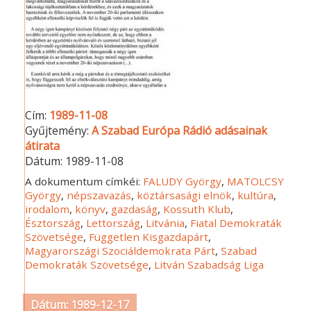
Cím:
1989-11-08
Gyűjtemény:
A Szabad Európa Rádió adásainak
átirata
Dátum:
1989-11-08
A dokumentum címkéi:
FALUDY György
,
MATOLCSY
György
,
népszavazás
,
köztársasági elnök
,
kultúra
,
irodalom
,
könyv
,
gazdaság
,
Kossuth Klub
,
Észtország
,
Lettország
,
Litvánia
,
Fiatal Demokraták
Szövetsége
,
Független Kisgazdapárt
,
Magyarországi Szociáldemokrata Párt
,
Szabad
Demokraták Szövetsége
,
Litván Szabadság Liga
Dátum: 1989-12-17