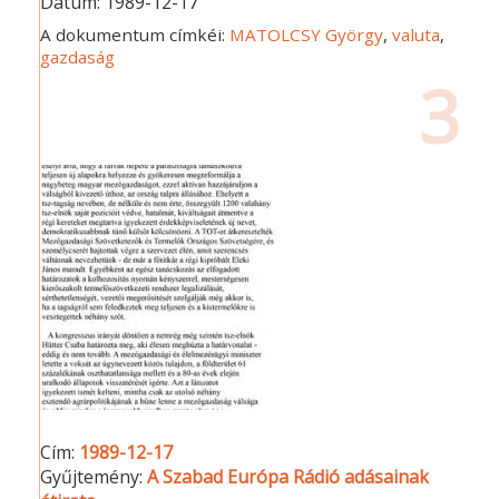
Dátum:
1989-12-17
A dokumentum címkéi:
MATOLCSY György
,
valuta
,
gazdaság
3
Cím:
1989-12-17
Gyűjtemény:
A Szabad Európa Rádió adásainak