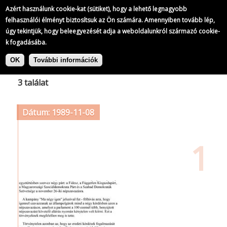
Azért használunk cookie-kat (sütiket), hogy a lehető legnagyobb
felhasználói élményt biztosítsuk az Ön számára. Amennyiben tovább lép,
úgy tekintjük, hogy beleegyezését adja a weboldalunkról származó cookie-
k fogadásába.
Ugrás
Címke: MATOLCSY György
a
OK
További információk
tartalomra
3 találat
Dátum: 1989-11-08
1