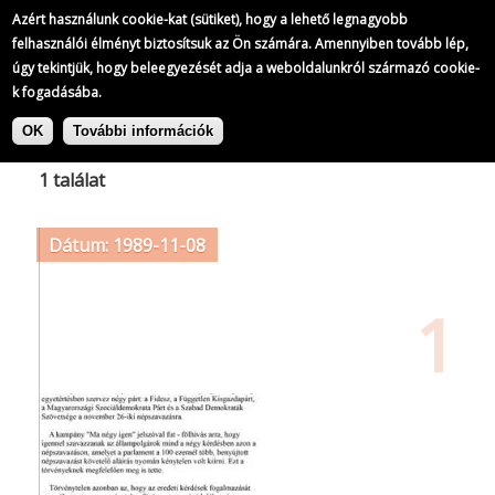
Azért használunk cookie-kat (sütiket), hogy a lehető legnagyobb
felhasználói élményt biztosítsuk az Ön számára. Amennyiben tovább lép,
úgy tekintjük, hogy beleegyezését adja a weboldalunkról származó cookie-
k fogadásába.
Ugrás
Címke: Litván Szabadság Liga
a
OK
További információk
tartalomra
1 találat
Dátum: 1989-11-08
1