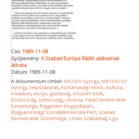
Cím:
1989-11-08
Gyűjtemény:
A Szabad Európa Rádió adásainak
átirata
Dátum:
1989-11-08
A dokumentum címkéi:
FALUDY György
,
MATOLCSY
György
,
népszavazás
,
köztársasági elnök
,
kultúra
,
irodalom
,
könyv
,
gazdaság
,
Kossuth Klub
,
Észtország
,
Lettország
,
Litvánia
,
Fiatal Demokraták
Szövetsége
,
Független Kisgazdapárt
,
Magyarországi Szociáldemokrata Párt
,
Szabad
Demokraták Szövetsége
,
Litván Szabadság Liga