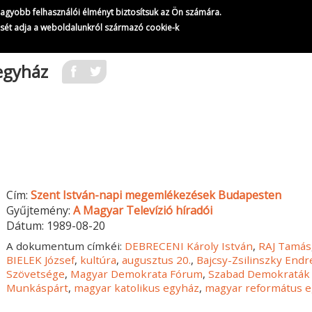
gnagyobb felhasználói élményt biztosítsuk az Ön számára.
ését adja a weboldalunkról származó cookie-k
egyház
Cím:
Szent István-napi megemlékezések Budapesten
Gyűjtemény:
A Magyar Televízió híradói
Dátum:
1989-08-20
A dokumentum címkéi:
DEBRECENI Károly István
,
RAJ Tamás
BIELEK József
,
kultúra
,
augusztus 20.
,
Bajcsy-Zsilinszky Endr
Szövetsége
,
Magyar Demokrata Fórum
,
Szabad Demokraták
Munkáspárt
,
magyar katolikus egyház
,
magyar református 