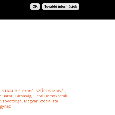
OK
További információk
,
STRAUB F. Brunó
,
SZŰRÖS Mátyás
,
e Baráti Társaság
,
Fiatal Demokraták
 Szövetsége
,
Magyar Szocialista
egyház