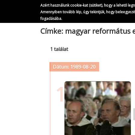
Azért használunk cookie-kat (sütiket), hogy a lehető le
Amennyiben tovább lép, úgy tekintjük, hogy beleegyez
fogadásába.
Ugrás
Címke: magyar református 
a
tartalomra
1 találat
Dátum: 1989-08-20
1