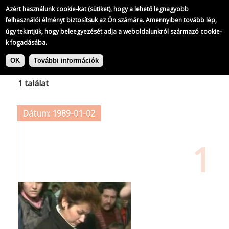
Azért használunk cookie-kat (sütiket), hogy a lehető legnagyobb
felhasználói élményt biztosítsuk az Ön számára. Amennyiben tovább lép,
úgy tekintjük, hogy beleegyezését adja a weboldalunkról származó cookie-
k fogadásába.
Ugrás
Címke: környezet
a
OK
További információk
tartalomra
1 találat
Dátum: 1989-01-02
1