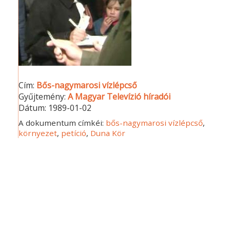
Cím:
Bős-nagymarosi vízlépcső
Gyűjtemény:
A Magyar Televízió híradói
Dátum:
1989-01-02
A dokumentum címkéi:
bős-nagymarosi vízlépcső
,
környezet
,
petíció
,
Duna Kör