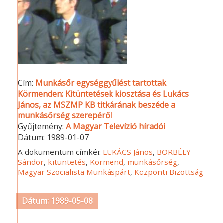
Cím:
Munkásőr egységgyűlést tartottak
Körmenden: Kitüntetések kiosztása és Lukács
János, az MSZMP KB titkárának beszéde a
munkásőrség szerepéről
Gyűjtemény:
A Magyar Televízió híradói
Dátum:
1989-01-07
A dokumentum címkéi:
LUKÁCS János
,
BORBÉLY
Sándor
,
kitüntetés
,
Körmend
,
munkásőrség
,
Magyar Szocialista Munkáspárt
,
Központi Bizottság
Dátum: 1989-05-08