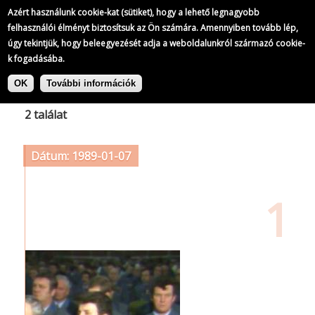
Azért használunk cookie-kat (sütiket), hogy a lehető legnagyobb
felhasználói élményt biztosítsuk az Ön számára. Amennyiben tovább lép,
úgy tekintjük, hogy beleegyezését adja a weboldalunkról származó cookie-
k fogadásába.
Ugrás
Címke: kitüntetés
a
OK
További információk
tartalomra
2 találat
Dátum: 1989-01-07
1