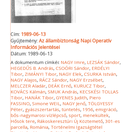
Cím:
1989-06-13
Gyűjtemény:
Az állambiztonság Napi Operatív
Információs Jelentései
Dátum:
1989-06-13
A dokumentum címkéi:
NAGY Imre
,
LEZSÁK Sándor
,
HEGEDŰS B. András
,
CSOÓRI Sándor
,
ERDÉLYI
Tibor
,
ZIMÁNYI Tibor
,
NAGY Elek
,
CSURKA István
,
NAGY Alajos
,
RÁCZ Sándor
,
NAGY Erzsébet
,
MELCZER Aladár
,
DEÁK Ernő
,
KURUCZ Tibor
,
KOVÁCS Kálmán
,
SMUK András
,
KECSKÉSI TOLLAS
Tibor
,
HANÁK Tibor
,
GYENES Judith
,
Piero
FASSINO
,
Simone WEIL
,
NAGY Jenő
,
TÖLGYESSY
Péter
,
gyászszertartás
,
tüntetés
,
1956
,
emigráció
,
bős-nagymarosi vízlépcső
,
sport
,
menekültek
,
Hősök tere
,
Rákoskeresztúri Új Köztemető
,
301-es
parcella
,
Románia
,
Történelmi Igazságtétel