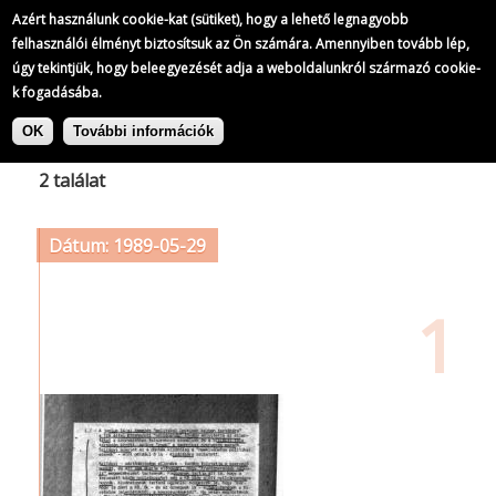
Azért használunk cookie-kat (sütiket), hogy a lehető legnagyobb
felhasználói élményt biztosítsuk az Ön számára. Amennyiben tovább lép,
úgy tekintjük, hogy beleegyezését adja a weboldalunkról származó cookie-
k fogadásába.
Ugrás
Címke: Olasz Szocialista Párt
a
OK
További információk
tartalomra
2 találat
Dátum: 1989-05-29
1