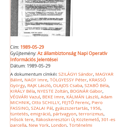
Cím:
1989-05-29
Gyűjtemény:
Az állambiztonság Napi Operatív
Információs Jelentései
Dátum:
1989-05-29
A dokumentum címkéi:
SZILÁGYI Sándor
,
MAGYAR
Bálint
,
NAGY Imre
,
TÖLGYESSY Péter
,
KRASSÓ
György
,
RAJK László
,
OLAJOS Csaba
,
SZABÓ Béla
,
KIRÁLY Béla
,
NYESTE Zoltán
,
BOGNÁR Gábor
,
VÉGVÁRI Vazul
,
BEKE Imre
,
KÁLMÁN László
,
Adam
MICHNIK
,
Otto SCHILLY
,
FEJTŐ Ferenc
,
Piero
FASSINO
,
SZALAI Pál
,
gyászszertartás
,
1956
,
tüntetés
,
emigráció
,
pártvagyon
,
terrorizmus
,
Hősök tere
,
Rákoskeresztúri Új Köztemető
,
301-es
parcella
,
New York
,
London
,
Történelmi