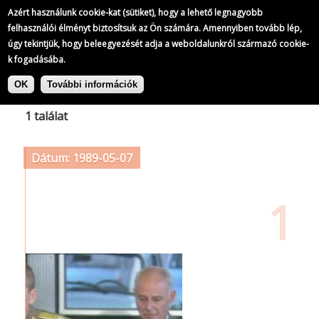
Azért használunk cookie-kat (sütiket), hogy a lehető legnagyobb
felhasználói élményt biztosítsuk az Ön számára. Amennyiben tovább lép,
úgy tekintjük, hogy beleegyezését adja a weboldalunkról származó cookie-
k fogadásába.
Ugrás
Címke: Nyikita DARCSIJEV
a
OK
További információk
tartalomra
1 találat
Dátum: 1989-05-07
1