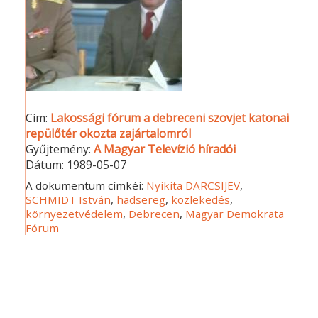
Cím:
Lakossági fórum a debreceni szovjet katonai
repülőtér okozta zajártalomról
Gyűjtemény:
A Magyar Televízió híradói
Dátum:
1989-05-07
A dokumentum címkéi:
Nyikita DARCSIJEV
,
SCHMIDT István
,
hadsereg
,
közlekedés
,
környezetvédelem
,
Debrecen
,
Magyar Demokrata
Fórum