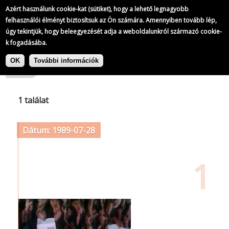
Azért használunk cookie-kat (sütiket), hogy a lehető legnagyobb
felhasználói élményt biztosítsuk az Ön számára. Amennyiben tovább lép,
úgy tekintjük, hogy beleegyezését adja a weboldalunkról származó cookie-
k fogadásába.
Ugrás
Címke: Kaposvári Húskombinát
a
OK
További információk
tartalomra
1 találat
Dátum: 1989-07-28
1