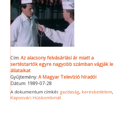
Cím:
Az alacsony felvásárlási ár miatt a
sertéstartók egyre nagyobb számban vágják le
állataikat
Gyűjtemény:
A Magyar Televízió híradói
Dátum:
1989-07-28
A dokumentum címkéi:
gazdaság
,
kereskedelem
,
Kaposvári Húskombinát