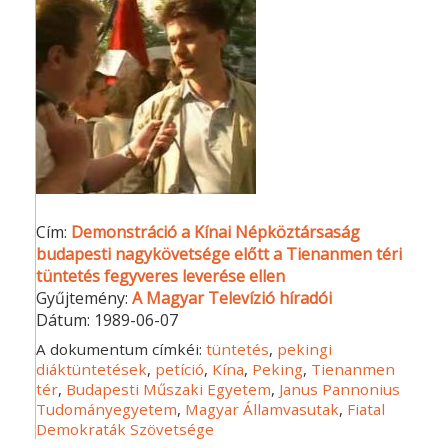
Cím:
Demonstráció a Kínai Népköztársaság
budapesti nagykövetsége előtt a Tienanmen téri
tüntetés fegyveres leverése ellen
Gyűjtemény:
A Magyar Televízió híradói
Dátum:
1989-06-07
A dokumentum címkéi:
tüntetés
,
pekingi
diáktüntetések
,
petíció
,
Kína
,
Peking
,
Tienanmen
tér
,
Budapesti Műszaki Egyetem
,
Janus Pannonius
Tudományegyetem
,
Magyar Államvasutak
,
Fiatal
Demokraták Szövetsége