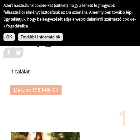
Azért használunk cookie-kat (sütiket), hogy a lehető legnagyobb
felhasználói élményt biztosítsuk az Ön számára. Amennyiben tovább lép,
úgy tekintjük, hogy beleegyezését adja a weboldalunkról származó cookie-
k fogadásába.
Ugrás
Címke: Janus Pannonius
a
OK
További információk
Tudományegyetem
tartalomra
1 találat
Dátum: 1989-06-07
1