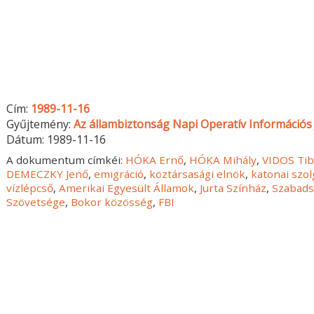
Cím:
1989-11-16
Gyűjtemény:
Az állambiztonság Napi Operatív Információs 
Dátum:
1989-11-16
A dokumentum címkéi:
HÓKA Ernő
,
HÓKA Mihály
,
VIDOS Ti
DEMECZKY Jenő
,
emigráció
,
köztársasági elnök
,
katonai szo
vízlépcső
,
Amerikai Egyesült Államok
,
Jurta Színház
,
Szabads
Szövetsége
,
Bokor közösség
,
FBI