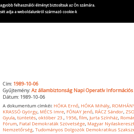
gnagyobb felhasználói élményt biztosítsuk az Ön számára.
ését adja a weboldalunkról származó cookie-k
Cím:
1989-10-06
Gyűjtemény:
Az állambiztonság Napi Operatív Információs 
Dátum:
1989-10-06
A dokumentum címkéi:
HÓKA Ernő
,
HÓKA Mihály
,
ROMHÁNYI
KRASSÓ György
,
MÉCS Imre
,
FÓNAY Jenő
,
RÁCZ Sándor
,
ZSO
Gyula
,
tüntetés
,
október 23.
,
1956
,
film
,
Jurta Színház
,
Román
Fórum
,
Fiatal Demokraták Szövetsége
,
Magyar Nyilaskereszt
Nemzetőrség
,
Tudományos Dolgozók Demokratikus Szaksz