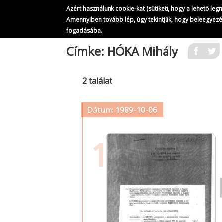
Azért használunk cookie-kat (sütiket), hogy a lehető le
Amennyiben tovább lép, úgy tekintjük, hogy beleegyez
fogadásába.
Ugrás
Címke: HÓKA Mihály
a
tartalomra
2 találat
Dátum: 1989-10-06
1