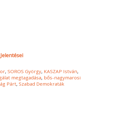
Jelentései
bor
,
SOROS György
,
KASZAP István
,
lgálat megtagadása
,
bős-nagymarosi
ág Párt
,
Szabad Demokraták