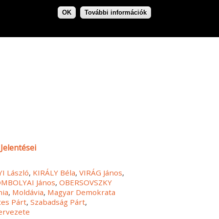
OK
További információk
Jelentései
 László
,
KIRÁLY Béla
,
VIRÁG János
,
MBOLYAI János
,
OBERSOVSZKY
ia
,
Moldávia
,
Magyar Demokrata
es Párt
,
Szabadság Párt
,
ervezete