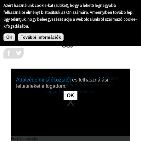
A Magyar Televízió híradói
Azért használunk cookie-kat (sütiket), hogy a lehető legnagyobb
612/
823
felhasználói élményt biztosítsuk az Ön számára. Amennyiben tovább lép,
úgy tekintjük, hogy beleegyezését adja a weboldalunkról származó cookie-
k fogadásába.
|
Ugrás
A Magyar Televízió híradói
a
OK
További információk
Ülésezik az országgyűlés
tartalomra