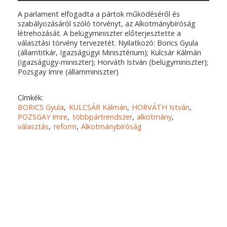
A parlament elfogadta a pártok működéséről és
szabályozásáról szóló törvényt, az Alkotmánybíróság
létrehozását. A belügyminiszter előterjesztette a
választási törvény tervezetét. Nyilatkozó: Borics Gyula
(államtitkár, Igazságügyi Minisztérium); Kulcsár Kálmán
(igazságügy-miniszter); Horváth István (belügyminiszter);
Pozsgay Imre (államminiszter)
Címkék:
BORICS Gyula
KULCSÁR Kálmán
HORVÁTH István
POZSGAY Imre
többpártrendszer
alkotmány
választás
reform
Alkotmánybíróság