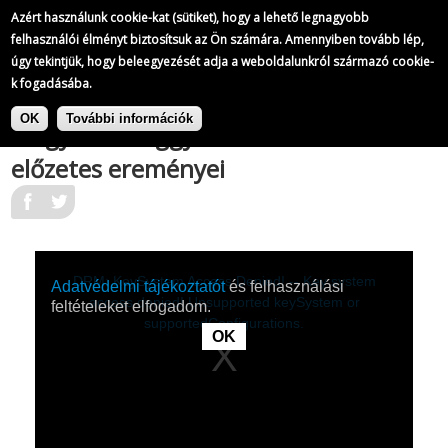
A Magyar Televízió híradói
Azért használunk cookie-kat (sütiket), hogy a lehető legnagyobb
200/
823
felhasználói élményt biztosítsuk az Ön számára. Amennyiben tovább lép,
úgy tekintjük, hogy beleegyezését adja a weboldalunkról származó cookie-
k fogadásába.
|
Ugrás
A Magyar Televízió híradói
A
a
OK
További információk
lengyel országgyűlési választás
tartalomra
előzetes ereményei