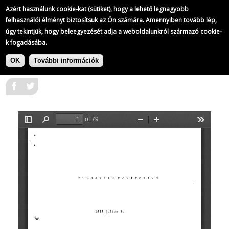
A Kossuth Rádió adásainak átirata
Azért használunk cookie-kat (sütiket), hogy a lehető legnagyobb
189/
365
felhasználói élményt biztosítsuk az Ön számára. Amennyiben tovább lép,
úgy tekintjük, hogy beleegyezését adja a weboldalunkról származó cookie-
k fogadásába.
|
Ugrás
A Kossuth Rádió adásainak átirata
a
OK
További információk
1989-07-08
tartalomra