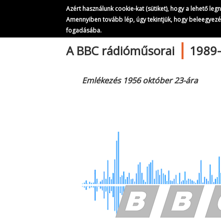
Azért használunk cookie-kat (sütiket), hogy a lehető le
Amennyiben tovább lép, úgy tekintjük, hogy beleegyez
fogadásába.
|
Ugrás
A BBC rádióműsorai
1989-
a
tartalomra
Emlékezés 1956 október 23-ára