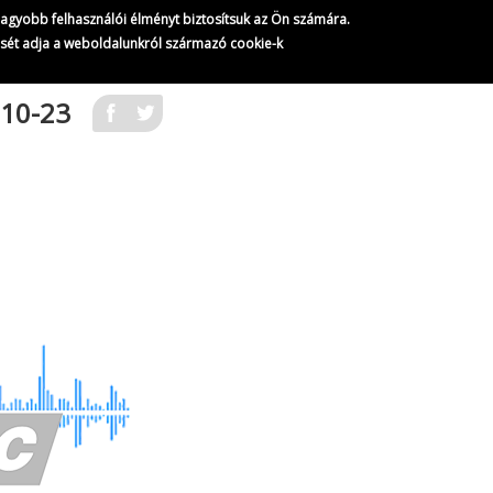
A BBC rádióműsorai
gnagyobb felhasználói élményt biztosítsuk az Ön számára.
211/
228
ését adja a weboldalunkról származó cookie-k
10-23