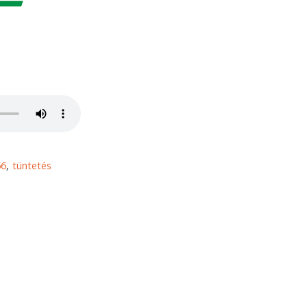
56
tüntetés