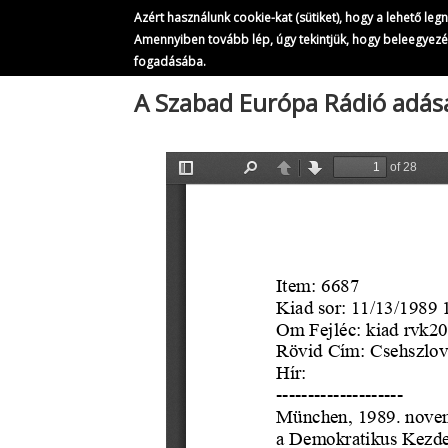
Azért használunk cookie-kat (sütiket), hogy a lehető le
Amennyiben tovább lép, úgy tekintjük, hogy beleegyez
fogadásába.
Ugrás
A Szabad Európa Rádió adás
a
tartalomra