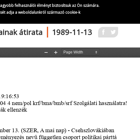
A Szabad Európa Rádió adásainak átirata
gnagyobb felhasználói élményt biztosítsuk az Ön számára.
296/
321
ését adja a weboldalunkról származó cookie-k
|
ainak átirata
1989-11-13