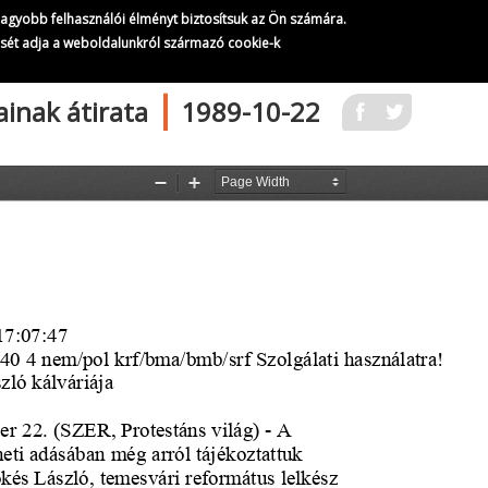
A Szabad Európa Rádió adásainak átirata
gnagyobb felhasználói élményt biztosítsuk az Ön számára.
275/
321
ését adja a weboldalunkról származó cookie-k
|
ainak átirata
1989-10-22