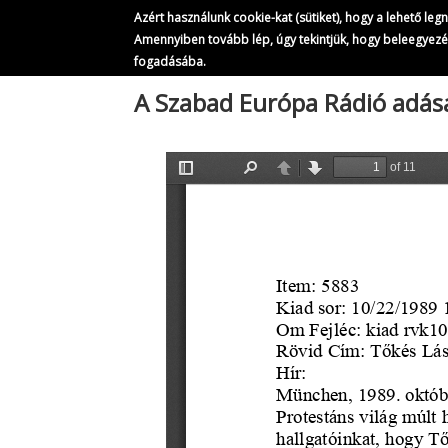
Azért használunk cookie-kat (sütiket), hogy a lehető le
Amennyiben tovább lép, úgy tekintjük, hogy beleegyez
fogadásába.
Ugrás
A Szabad Európa Rádió adás
a
tartalomra